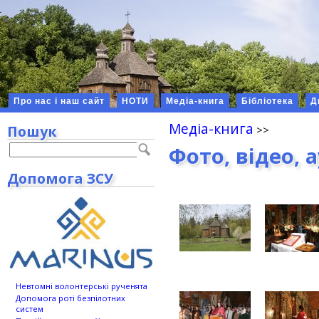
Про нас і наш сайт
НОТИ
Медіа-книга
Бібліотека
Д
Медіа-книга
Пошук
Фото, відео, 
Допомога ЗСУ
Невтомні волонтерські рученята
Допомога роті безпілотних
систем