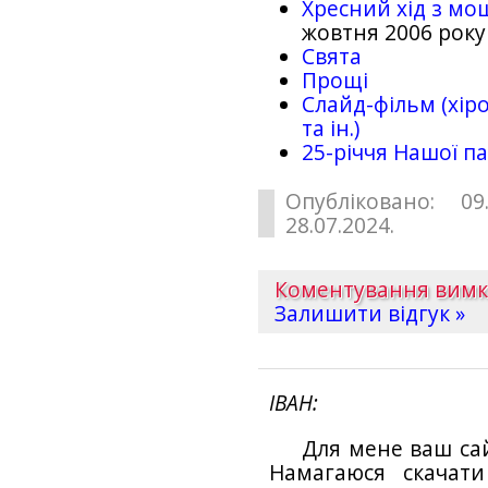
Хресний хід з мо
жовтня 2006 року
Свята
Прощі
Слайд-фільм (хіро
та ін.)
25-рiччя Нашої па
Опубліковано: 09
28.07.2024.
Коментування вим
Залишити відгук »
ІВАН
Для мене ваш са
Намагаюся скачат