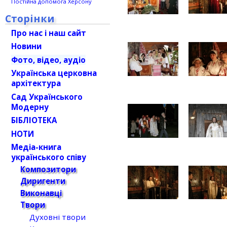
Постійна допомога Херсону
Сторінки
Про нас і наш сайт
Новини
Фото, відео, аудіо
Українська церковна
архітектура
Сад Українського
Модерну
БІБЛІОТЕКА
НОТИ
Медіа-книга
українського співу
Композитори
Диригенти
Виконавці
Твори
Духовні твори