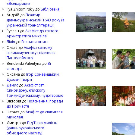
«Всецариця»
Ilya Zhitomirskiy
до
Бібліотека
Андрій
до
Псалтир
давньоукраїнський 1643 року (в
українській транслітерації)
Руслан
до
Акафіст до святого
Архистратига Михаїла
Лілія
до
Гостьова книга
Ольга
до
Акафіст святому
великомученику і цілителю
Пантелеймону
Benderski Valentyna
до
Зі
спогадів
Оксана
до
Ігор Соневицький.
Духовні твори
Денис
до
Акафіст свт.
Спиридону, єпископу
Тримифунтському, чудотворцю
Вікторія
до
Пояснення, поради
до Причастя
Наталя
до
Акафіст до святителя
Миколая
Дмитро
до
Під Твою милість
(давньоукраїнського
обихідного наспіву)