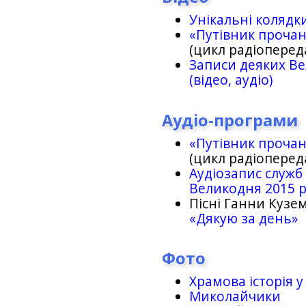
Унікальні колядк
«Путівник проча
(цикл радіоперед
Записи деяких Ве
(відео, аудіо)
Аудіо-програми
«Путівник проча
(цикл радіоперед
Аудіозапис служб
Великодня 2015 
Пісні Ганни Кузем
«Дякую за день»
Фото
Храмова історія у
Миколайчики