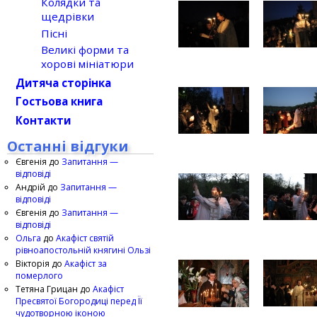
Колядки та
щедрівки
Пісні
Великі форми та
хорові мініатюри
Дитяча сторінка
Гостьова книга
Контакти
Останні відгуки
Євгенія
до
Запитання —
відповіді
Андрій
до
Запитання —
відповіді
Євгенія
до
Запитання —
відповіді
Ольга
до
Акафіст святій
рівноапостольній княгині Ользі
Вікторія
до
Акафіст за
померлого
Тетяна Грицан
до
Акафіст
Пресвятої Богородиці перед Її
чудотворною іконою