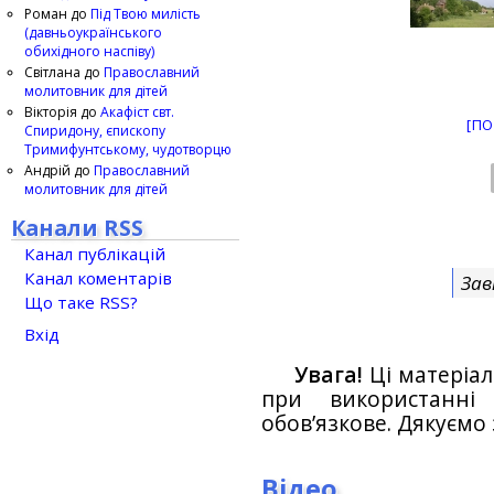
Роман
до
Під Твою милість
(давньоукраїнського
обихідного наспіву)
Світлана
до
Православний
молитовник для дітей
Вікторія
до
Акафіст свт.
[ПО
Спиридону, єпископу
Тримифунтському, чудотворцю
Андрій
до
Православний
молитовник для дітей
Канали RSS
Канал публікацій
Канал коментарів
Зав
Що таке RSS?
Вхід
Увага!
Ці матеріал
при використанн
обов’язкове. Дякуємо 
Відео