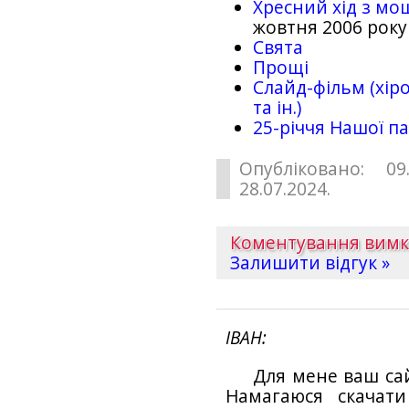
Хресний хід з мо
жовтня 2006 року
Свята
Прощі
Слайд-фільм (хіро
та ін.)
25-рiччя Нашої па
Опубліковано: 09
28.07.2024.
Коментування вим
Залишити відгук »
ІВАН
Для мене ваш са
Намагаюся скачат