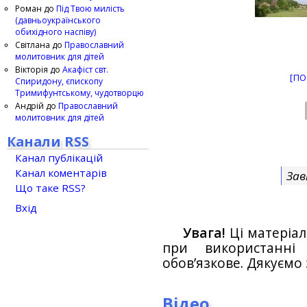
Роман
до
Під Твою милість
(давньоукраїнського
обихідного наспіву)
Світлана
до
Православний
молитовник для дітей
Вікторія
до
Акафіст свт.
[ПО
Спиридону, єпископу
Тримифунтському, чудотворцю
Андрій
до
Православний
молитовник для дітей
Канали RSS
Канал публікацій
Канал коментарів
Зав
Що таке RSS?
Вхід
Увага!
Ці матеріал
при використанн
обов’язкове. Дякуємо 
Відео