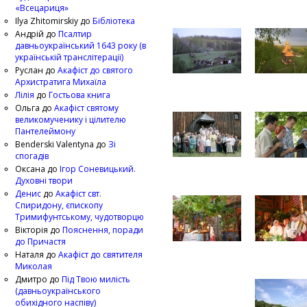
«Всецариця»
Ilya Zhitomirskiy
до
Бібліотека
Андрій
до
Псалтир
давньоукраїнський 1643 року (в
українській транслітерації)
Руслан
до
Акафіст до святого
Архистратига Михаїла
Лілія
до
Гостьова книга
Ольга
до
Акафіст святому
великомученику і цілителю
Пантелеймону
Benderski Valentyna
до
Зі
спогадів
Оксана
до
Ігор Соневицький.
Духовні твори
Денис
до
Акафіст свт.
Спиридону, єпископу
Тримифунтському, чудотворцю
Вікторія
до
Пояснення, поради
до Причастя
Наталя
до
Акафіст до святителя
Миколая
Дмитро
до
Під Твою милість
(давньоукраїнського
обихідного наспіву)