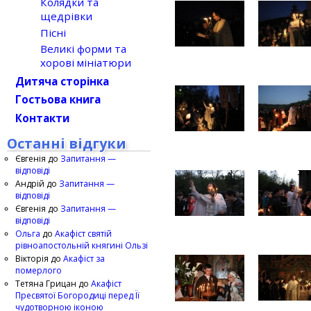
Колядки та
щедрівки
Пісні
Великі форми та
хорові мініатюри
Дитяча сторінка
Гостьова книга
Контакти
Останні відгуки
Євгенія
до
Запитання —
відповіді
Андрій
до
Запитання —
відповіді
Євгенія
до
Запитання —
відповіді
Ольга
до
Акафіст святій
рівноапостольній княгині Ользі
Вікторія
до
Акафіст за
померлого
Тетяна Грицан
до
Акафіст
Пресвятої Богородиці перед Її
чудотворною іконою