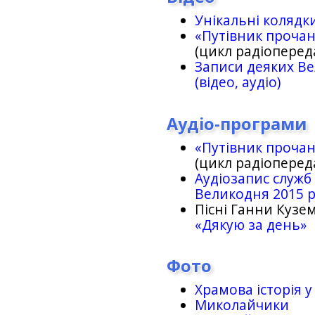
Унікальні колядк
«Путівник проча
(цикл радіоперед
Записи деяких Ве
(відео, аудіо)
Аудіо-програми
«Путівник проча
(цикл радіоперед
Аудіозапис служб
Великодня 2015 
Пісні Ганни Кузем
«Дякую за день»
Фото
Храмова історія у
Миколайчики