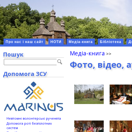
Про нас і наш сайт
НОТИ
Медіа-книга
Бібліотека
Д
Медіа-книга
Пошук
Фото, відео, 
Допомога ЗСУ
Невтомні волонтерські рученята
Допомога роті безпілотних
систем