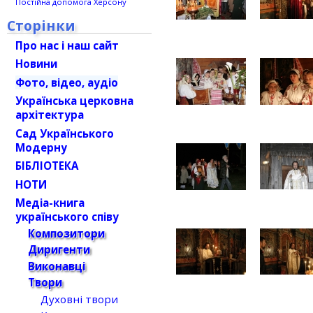
Постійна допомога Херсону
Сторінки
Про нас і наш сайт
Новини
Фото, відео, аудіо
Українська церковна
архітектура
Сад Українського
Модерну
БІБЛІОТЕКА
НОТИ
Медіа-книга
українського співу
Композитори
Диригенти
Виконавці
Твори
Духовні твори