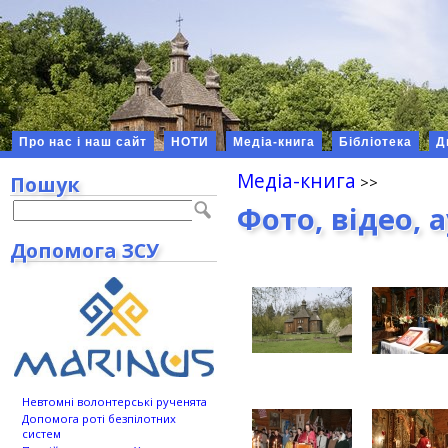
Про нас і наш сайт
НОТИ
Медіа-книга
Бібліотека
Д
Медіа-книга
Пошук
Фото, відео, 
Допомога ЗСУ
Невтомні волонтерські рученята
Допомога роті безпілотних
систем