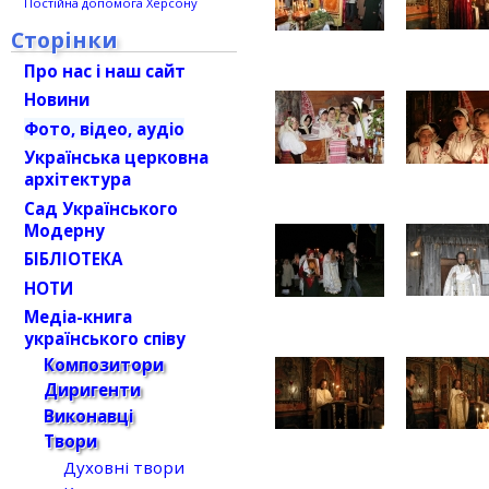
Постійна допомога Херсону
Сторінки
Про нас і наш сайт
Новини
Фото, відео, аудіо
Українська церковна
архітектура
Сад Українського
Модерну
БІБЛІОТЕКА
НОТИ
Медіа-книга
українського співу
Композитори
Диригенти
Виконавці
Твори
Духовні твори