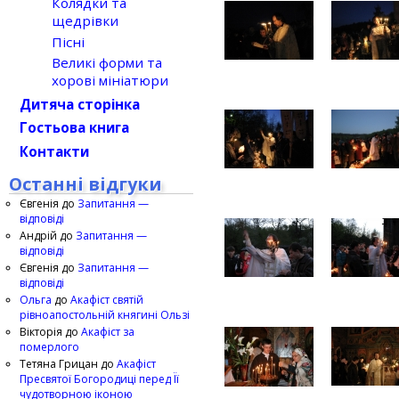
Колядки та
щедрівки
Пісні
Великі форми та
хорові мініатюри
Дитяча сторінка
Гостьова книга
Контакти
Останні відгуки
Євгенія
до
Запитання —
відповіді
Андрій
до
Запитання —
відповіді
Євгенія
до
Запитання —
відповіді
Ольга
до
Акафіст святій
рівноапостольній княгині Ользі
Вікторія
до
Акафіст за
померлого
Тетяна Грицан
до
Акафіст
Пресвятої Богородиці перед Її
чудотворною іконою