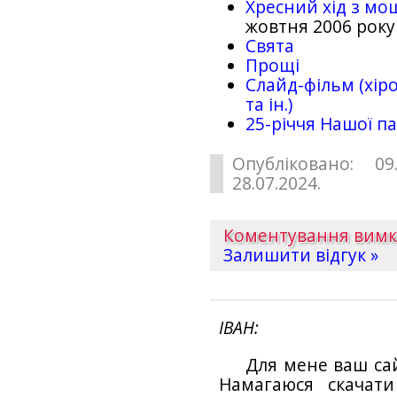
Хресний хід з мо
жовтня 2006 року
Свята
Прощі
Слайд-фільм (хіро
та ін.)
25-рiччя Нашої па
Опубліковано: 09
28.07.2024.
Коментування вим
Залишити відгук »
ІВАН
Для мене ваш са
Намагаюся скачат