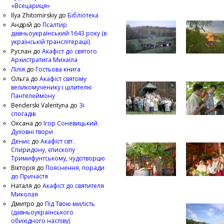
«Всецариця»
Ilya Zhitomirskiy
до
Бібліотека
Андрій
до
Псалтир
давньоукраїнський 1643 року (в
українській транслітерації)
Руслан
до
Акафіст до святого
Архистратига Михаїла
Лілія
до
Гостьова книга
Ольга
до
Акафіст святому
великомученику і цілителю
Пантелеймону
Benderski Valentyna
до
Зі
спогадів
Оксана
до
Ігор Соневицький.
Духовні твори
Денис
до
Акафіст свт.
Спиридону, єпископу
Тримифунтському, чудотворцю
Вікторія
до
Пояснення, поради
до Причастя
Наталя
до
Акафіст до святителя
Миколая
Дмитро
до
Під Твою милість
(давньоукраїнського
обихідного наспіву)