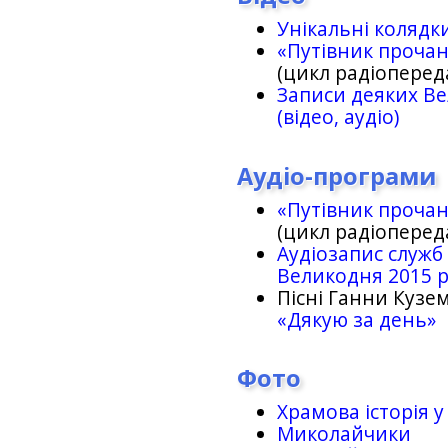
Унікальні колядк
«Путівник проча
(цикл радіоперед
Записи деяких Ве
(відео, аудіо)
Аудіо-програми
«Путівник проча
(цикл радіоперед
Аудіозапис служб
Великодня 2015 
Пісні Ганни Кузем
«Дякую за день»
Фото
Храмова історія у
Миколайчики