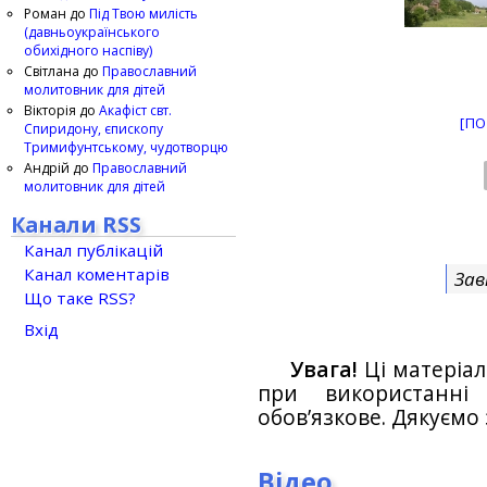
Роман
до
Під Твою милість
(давньоукраїнського
обихідного наспіву)
Світлана
до
Православний
молитовник для дітей
Вікторія
до
Акафіст свт.
[ПО
Спиридону, єпископу
Тримифунтському, чудотворцю
Андрій
до
Православний
молитовник для дітей
Канали RSS
Канал публікацій
Канал коментарів
Зав
Що таке RSS?
Вхід
Увага!
Ці матеріал
при використанн
обов’язкове. Дякуємо 
Відео