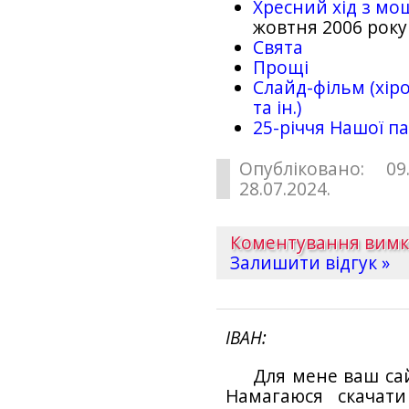
Хресний хід з мо
жовтня 2006 року
Свята
Прощі
Слайд-фільм (хіро
та ін.)
25-рiччя Нашої па
Опубліковано: 09
28.07.2024.
Коментування вим
Залишити відгук »
ІВАН
Для мене ваш са
Намагаюся скачат