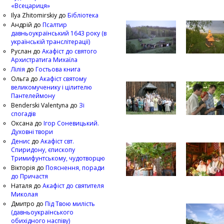
«Всецариця»
Ilya Zhitomirskiy
до
Бібліотека
Андрій
до
Псалтир
давньоукраїнський 1643 року (в
українській транслітерації)
Руслан
до
Акафіст до святого
Архистратига Михаїла
Лілія
до
Гостьова книга
Ольга
до
Акафіст святому
великомученику і цілителю
Пантелеймону
Benderski Valentyna
до
Зі
спогадів
Оксана
до
Ігор Соневицький.
Духовні твори
Денис
до
Акафіст свт.
Спиридону, єпископу
Тримифунтському, чудотворцю
Вікторія
до
Пояснення, поради
до Причастя
Наталя
до
Акафіст до святителя
Миколая
Дмитро
до
Під Твою милість
(давньоукраїнського
обихідного наспіву)