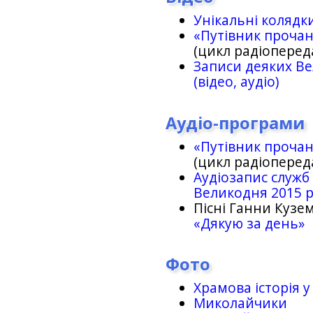
Унікальні колядк
«Путівник проча
(цикл радіоперед
Записи деяких Ве
(відео, аудіо)
Аудіо-програми
«Путівник проча
(цикл радіоперед
Аудіозапис служб
Великодня 2015 
Пісні Ганни Кузем
«Дякую за день»
Фото
Храмова історія у
Миколайчики