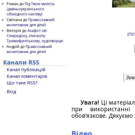
Роман
до
Під Твою милість
(давньоукраїнського
обихідного наспіву)
Світлана
до
Православний
молитовник для дітей
Вікторія
до
Акафіст свт.
[ПО
Спиридону, єпископу
Тримифунтському, чудотворцю
Андрій
до
Православний
молитовник для дітей
Канали RSS
Канал публікацій
Канал коментарів
Зав
Що таке RSS?
Вхід
Увага!
Ці матеріал
при використанн
обов’язкове. Дякуємо 
Відео