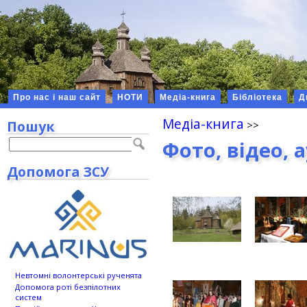
Про нас і наш сайт
НОТИ
Медіа-книга
Бібліотека
Д
Медіа-книга
Пошук
Фото, відео, 
Допомога ЗСУ
Невтомні волонтерські рученята
Допомога роті безпілотних
систем