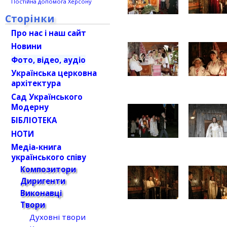
Постійна допомога Херсону
Сторінки
Про нас і наш сайт
Новини
Фото, відео, аудіо
Українська церковна
архітектура
Сад Українського
Модерну
БІБЛІОТЕКА
НОТИ
Медіа-книга
українського співу
Композитори
Диригенти
Виконавці
Твори
Духовні твори