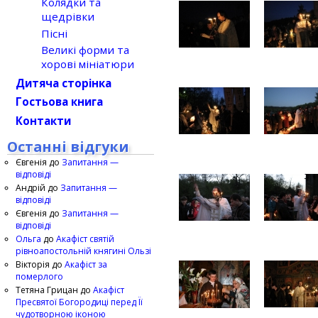
Колядки та
щедрівки
Пісні
Великі форми та
хорові мініатюри
Дитяча сторінка
Гостьова книга
Контакти
Останні відгуки
Євгенія
до
Запитання —
відповіді
Андрій
до
Запитання —
відповіді
Євгенія
до
Запитання —
відповіді
Ольга
до
Акафіст святій
рівноапостольній княгині Ользі
Вікторія
до
Акафіст за
померлого
Тетяна Грицан
до
Акафіст
Пресвятої Богородиці перед Її
чудотворною іконою