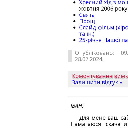
Хресний хід з мо
жовтня 2006 року
Свята
Прощі
Слайд-фільм (хіро
та ін.)
25-рiччя Нашої па
Опубліковано: 09
28.07.2024.
Коментування вим
Залишити відгук »
ІВАН
Для мене ваш са
Намагаюся скачат