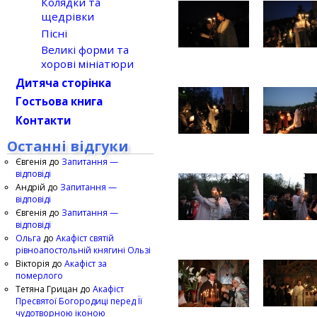
Колядки та
щедрівки
Пісні
Великі форми та
хорові мініатюри
Дитяча сторінка
Гостьова книга
Контакти
Останні відгуки
Євгенія
до
Запитання —
відповіді
Андрій
до
Запитання —
відповіді
Євгенія
до
Запитання —
відповіді
Ольга
до
Акафіст святій
рівноапостольній княгині Ользі
Вікторія
до
Акафіст за
померлого
Тетяна Грицан
до
Акафіст
Пресвятої Богородиці перед Її
чудотворною іконою