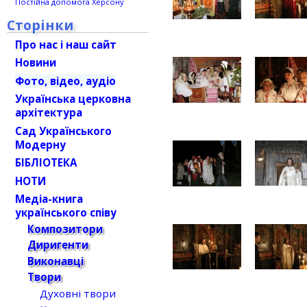
Постійна допомога Херсону
Сторінки
Про нас і наш сайт
Новини
Фото, відео, аудіо
Українська церковна
архітектура
Сад Українського
Модерну
БІБЛІОТЕКА
НОТИ
Медіа-книга
українського співу
Композитори
Диригенти
Виконавці
Твори
Духовні твори