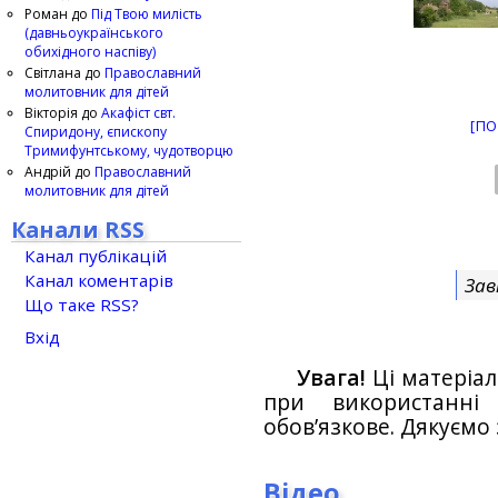
Роман
до
Під Твою милість
(давньоукраїнського
обихідного наспіву)
Світлана
до
Православний
молитовник для дітей
Вікторія
до
Акафіст свт.
[ПО
Спиридону, єпископу
Тримифунтському, чудотворцю
Андрій
до
Православний
молитовник для дітей
Канали RSS
Канал публікацій
Канал коментарів
Зав
Що таке RSS?
Вхід
Увага!
Ці матеріал
при використанн
обов’язкове. Дякуємо 
Відео