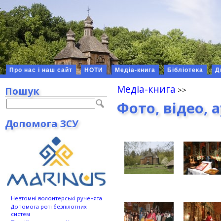
Про нас і наш сайт
НОТИ
Медіа-книга
Бібліотека
Д
Медіа-книга
Пошук
Фото, відео, 
Допомога ЗСУ
Невтомні волонтерські рученята
Допомога роті безпілотних
систем