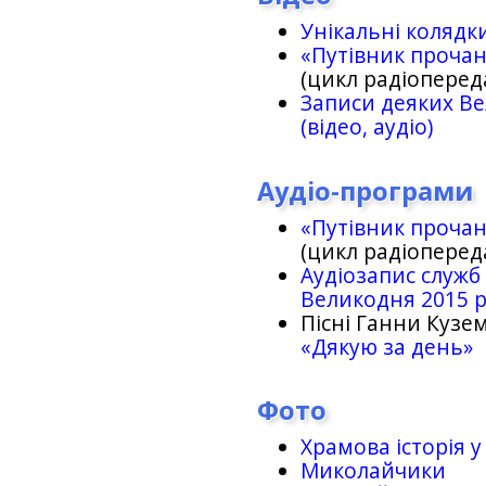
Унікальні колядк
«Путівник проча
(цикл радіоперед
Записи деяких Ве
(відео, аудіо)
Аудіо-програми
«Путівник проча
(цикл радіоперед
Аудіозапис служб
Великодня 2015 
Пісні Ганни Кузем
«Дякую за день»
Фото
Храмова історія у
Миколайчики