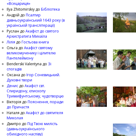
«Всецариця»
Ilya Zhitomirskiy
до
Бібліотека
Андрій
до
Псалтир
давньоукраїнський 1643 року (в
українській транслітерації)
Руслан
до
Акафіст до святого
Архистратига Михаїла
Лілія
до
Гостьова книга
Ольга
до
Акафіст святому
великомученику і цілителю
Пантелеймону
Benderski Valentyna
до
Зі
спогадів
Оксана
до
Ігор Соневицький.
Духовні твори
Денис
до
Акафіст свт.
Спиридону, єпископу
Тримифунтському, чудотворцю
Вікторія
до
Пояснення, поради
до Причастя
Наталя
до
Акафіст до святителя
Миколая
Дмитро
до
Під Твою милість
(давньоукраїнського
обихідного наспіву)