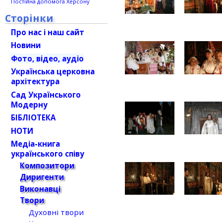
Постійна допомога Херсону
Сторінки
Про нас і наш сайт
Новини
Фото, відео, аудіо
Українська церковна
архітектура
Сад Українського
Модерну
БІБЛІОТЕКА
НОТИ
Медіа-книга
українського співу
Композитори
Диригенти
Виконавці
Твори
Духовні твори