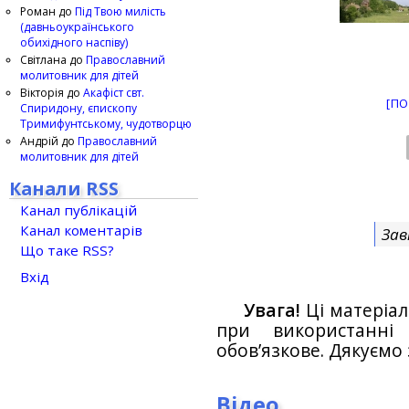
Роман
до
Під Твою милість
(давньоукраїнського
обихідного наспіву)
Світлана
до
Православний
молитовник для дітей
Вікторія
до
Акафіст свт.
[ПО
Спиридону, єпископу
Тримифунтському, чудотворцю
Андрій
до
Православний
молитовник для дітей
Канали RSS
Канал публікацій
Канал коментарів
Зав
Що таке RSS?
Вхід
Увага!
Ці матеріал
при використанн
обов’язкове. Дякуємо 
Відео