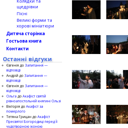
Колядки та
щедрівки
Пісні
Великі форми та
хорові мініатюри
Дитяча сторінка
Гостьова книга
Контакти
Останні відгуки
Євгенія
до
Запитання —
відповіді
Андрій
до
Запитання —
відповіді
Євгенія
до
Запитання —
відповіді
Ольга
до
Акафіст святій
рівноапостольній княгині Ользі
Вікторія
до
Акафіст за
померлого
Тетяна Грицан
до
Акафіст
Пресвятої Богородиці перед Її
чудотворною іконою