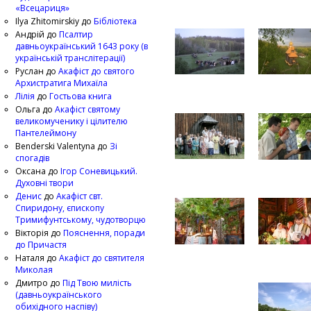
«Всецариця»
Ilya Zhitomirskiy
до
Бібліотека
Андрій
до
Псалтир
давньоукраїнський 1643 року (в
українській транслітерації)
Руслан
до
Акафіст до святого
Архистратига Михаїла
Лілія
до
Гостьова книга
Ольга
до
Акафіст святому
великомученику і цілителю
Пантелеймону
Benderski Valentyna
до
Зі
спогадів
Оксана
до
Ігор Соневицький.
Духовні твори
Денис
до
Акафіст свт.
Спиридону, єпископу
Тримифунтському, чудотворцю
Вікторія
до
Пояснення, поради
до Причастя
Наталя
до
Акафіст до святителя
Миколая
Дмитро
до
Під Твою милість
(давньоукраїнського
обихідного наспіву)