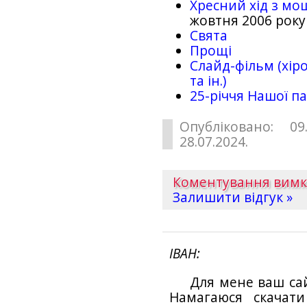
Хресний хід з мо
жовтня 2006 року
Свята
Прощі
Слайд-фільм (хіро
та ін.)
25-рiччя Нашої па
Опубліковано: 09
28.07.2024.
Коментування вим
Залишити відгук »
ІВАН
Для мене ваш са
Намагаюся скачат