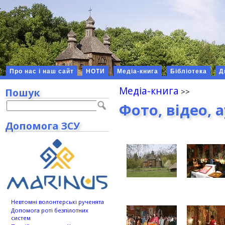
Про нас і наш сайт
НОТИ
Медіа-книга
Бібліотека
Д
Медіа-книга
Пошук
Фото, відео, 
Допомога ЗСУ
Невтомні волонтерські рученята
Допомога роті безпілотних
систем