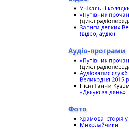
Унікальні колядк
«Путівник проча
(цикл радіоперед
Записи деяких Ве
(відео, аудіо)
Аудіо-програми
«Путівник проча
(цикл радіоперед
Аудіозапис служб
Великодня 2015 
Пісні Ганни Кузем
«Дякую за день»
Фото
Храмова історія у
Миколайчики