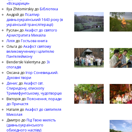
«Всецариця»
Ilya Zhitomirskiy
до
Бібліотека
Андрій
до
Псалтир
давньоукраїнський 1643 року (в
українській транслітерації)
Руслан
до
Акафіст до святого
Архистратига Михаїла
Лілія
до
Гостьова книга
Ольга
до
Акафіст святому
великомученику і цілителю
Пантелеймону
Benderski Valentyna
до
Зі
спогадів
Оксана
до
Ігор Соневицький.
Духовні твори
Денис
до
Акафіст свт.
Спиридону, єпископу
Тримифунтському, чудотворцю
Вікторія
до
Пояснення, поради
до Причастя
Наталя
до
Акафіст до святителя
Миколая
Дмитро
до
Під Твою милість
(давньоукраїнського
обихідного наспіву)