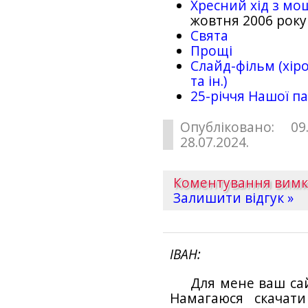
Хресний хід з мо
жовтня 2006 року
Свята
Прощі
Слайд-фільм (хіро
та ін.)
25-рiччя Нашої па
Опубліковано: 09
28.07.2024.
Коментування вим
Залишити відгук »
ІВАН
Для мене ваш са
Намагаюся скачат