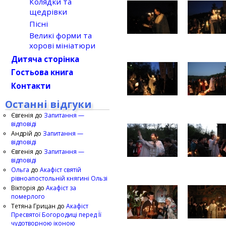
Колядки та
щедрівки
Пісні
Великі форми та
хорові мініатюри
Дитяча сторінка
Гостьова книга
Контакти
Останні відгуки
Євгенія
до
Запитання —
відповіді
Андрій
до
Запитання —
відповіді
Євгенія
до
Запитання —
відповіді
Ольга
до
Акафіст святій
рівноапостольній княгині Ользі
Вікторія
до
Акафіст за
померлого
Тетяна Грицан
до
Акафіст
Пресвятої Богородиці перед Її
чудотворною іконою