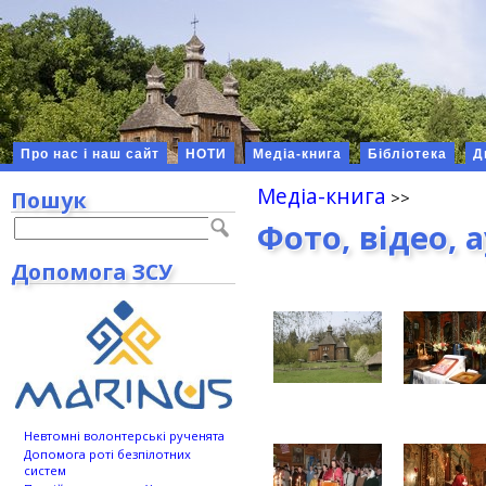
Про нас і наш сайт
НОТИ
Медіа-книга
Бібліотека
Д
Медіа-книга
Пошук
Фото, відео, 
Допомога ЗСУ
Невтомні волонтерські рученята
Допомога роті безпілотних
систем