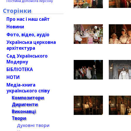
Постійна допомога Херсону
Сторінки
Про нас і наш сайт
Новини
Фото, відео, аудіо
Українська церковна
архітектура
Сад Українського
Модерну
БІБЛІОТЕКА
НОТИ
Медіа-книга
українського співу
Композитори
Диригенти
Виконавці
Твори
Духовні твори