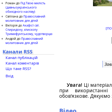
Роман
до
Під Твою милість
(давньоукраїнського
обихідного наспіву)
Світлана
до
Православний
молитовник для дітей
Вікторія
до
Акафіст свт.
[ПО
Спиридону, єпископу
Тримифунтському, чудотворцю
Андрій
до
Православний
молитовник для дітей
Канали RSS
Канал публікацій
Канал коментарів
Зав
Що таке RSS?
Вхід
Увага!
Ці матеріал
при використанн
обов’язкове. Дякуємо 
Відео