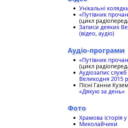
Унікальні колядк
«Путівник проча
(цикл радіоперед
Записи деяких Ве
(відео, аудіо)
Аудіо-програми
«Путівник проча
(цикл радіоперед
Аудіозапис служб
Великодня 2015 
Пісні Ганни Кузем
«Дякую за день»
Фото
Храмова історія у
Миколайчики