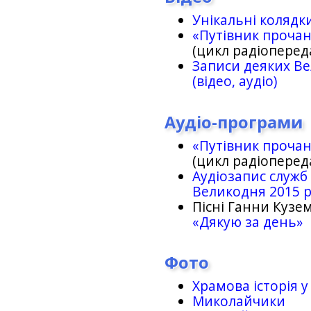
Унікальні колядк
«Путівник проча
(цикл радіоперед
Записи деяких Ве
(відео, аудіо)
Аудіо-програми
«Путівник проча
(цикл радіоперед
Аудіозапис служб
Великодня 2015 
Пісні Ганни Кузем
«Дякую за день»
Фото
Храмова історія у
Миколайчики