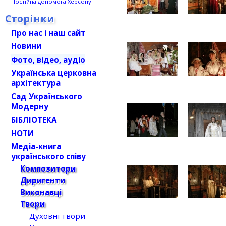
Постійна допомога Херсону
Сторінки
Про нас і наш сайт
Новини
Фото, відео, аудіо
Українська церковна
архітектура
Сад Українського
Модерну
БІБЛІОТЕКА
НОТИ
Медіа-книга
українського співу
Композитори
Диригенти
Виконавці
Твори
Духовні твори