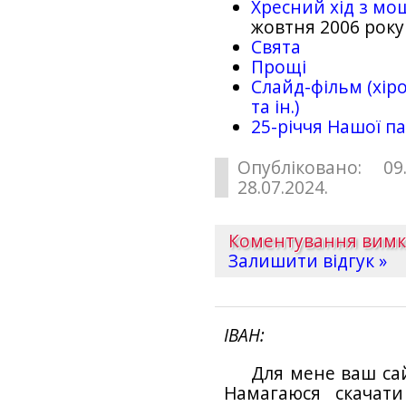
Хресний хід з мо
жовтня 2006 року
Свята
Прощі
Слайд-фільм (хіро
та ін.)
25-рiччя Нашої па
Опубліковано: 09
28.07.2024.
Коментування вим
Залишити відгук »
ІВАН
Для мене ваш са
Намагаюся скачат