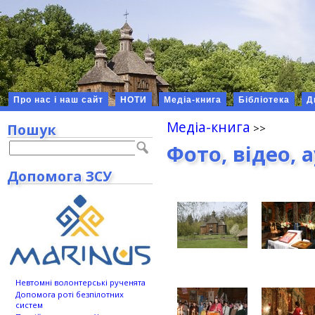
Про нас і наш сайт
НОТИ
Медіа-книга
Бібліотека
Д
Медіа-книга
Пошук
Фото, відео, 
Допомога ЗСУ
Невтомні волонтерські рученята
Допомога роті безпілотних
систем