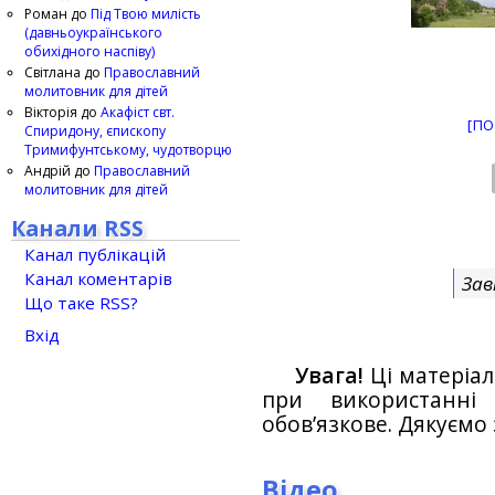
Роман
до
Під Твою милість
(давньоукраїнського
обихідного наспіву)
Світлана
до
Православний
молитовник для дітей
Вікторія
до
Акафіст свт.
[ПО
Спиридону, єпископу
Тримифунтському, чудотворцю
Андрій
до
Православний
молитовник для дітей
Канали RSS
Канал публікацій
Канал коментарів
Зав
Що таке RSS?
Вхід
Увага!
Ці матеріал
при використанн
обов’язкове. Дякуємо 
Відео