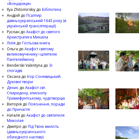
«Всецариця»
Ilya Zhitomirskiy
до
Бібліотека
Андрій
до
Псалтир
давньоукраїнський 1643 року (в
українській транслітерації)
Руслан
до
Акафіст до святого
Архистратига Михаїла
Лілія
до
Гостьова книга
Ольга
до
Акафіст святому
великомученику і цілителю
Пантелеймону
Benderski Valentyna
до
Зі
спогадів
Оксана
до
Ігор Соневицький.
Духовні твори
Денис
до
Акафіст свт.
Спиридону, єпископу
Тримифунтському, чудотворцю
Вікторія
до
Пояснення, поради
до Причастя
Наталя
до
Акафіст до святителя
Миколая
Дмитро
до
Під Твою милість
(давньоукраїнського
обихідного наспіву)