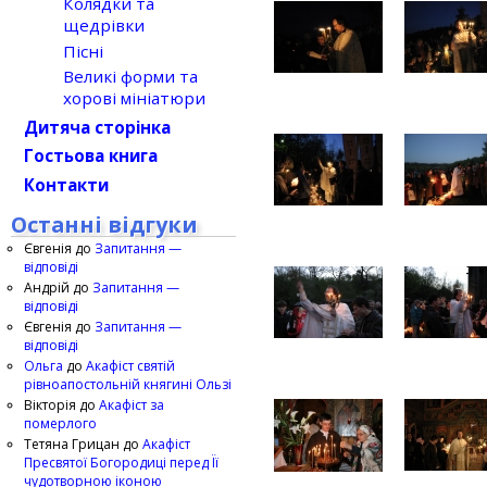
Колядки та
щедрівки
Пісні
Великі форми та
хорові мініатюри
Дитяча сторінка
Гостьова книга
Контакти
Останні відгуки
Євгенія
до
Запитання —
відповіді
Андрій
до
Запитання —
відповіді
Євгенія
до
Запитання —
відповіді
Ольга
до
Акафіст святій
рівноапостольній княгині Ользі
Вікторія
до
Акафіст за
померлого
Тетяна Грицан
до
Акафіст
Пресвятої Богородиці перед Її
чудотворною іконою