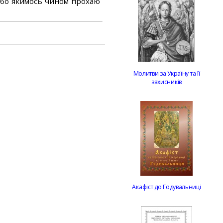
або якимось чином прохаю
Молитви за Україну та її
захисників
Акафіст до Годувальниці