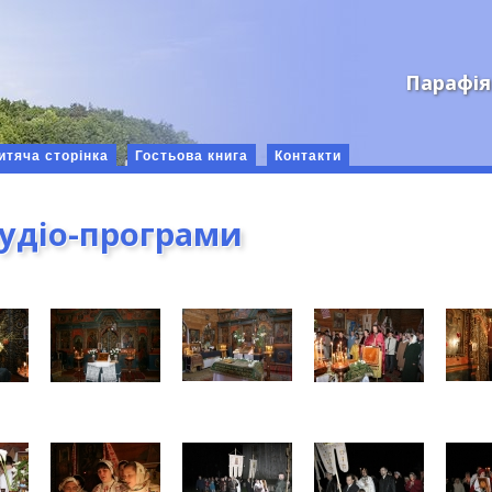
Парафія
итяча сторінка
Гостьова книга
Контакти
аудіо-програми