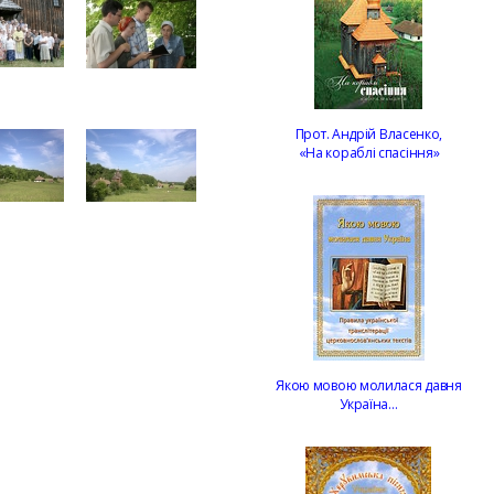
Прот. Андрій Власенко,
«На кораблі спасіння»
Якою мовою молилася давня
Україна…