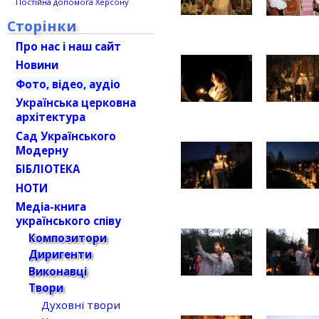
Постійна допомога Херсону
Сторінки
Про нас і наш сайт
Новини
Фото, відео, аудіо
Українська церковна
архітектура
Сад Українського
Модерну
БІБЛІОТЕКА
НОТИ
Медіа-книга
українського співу
Композитори
Диригенти
Виконавці
Твори
Духовні твори