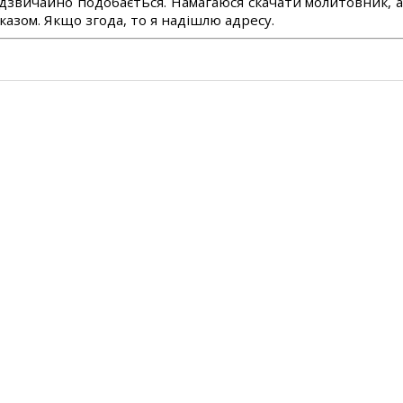
дзвичайно подобається. Намагаюся скачати молитовник, 
азом. Якщо згода, то я надішлю адресу.