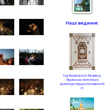
Наші видання:
Сад Українського Модерну.
Українська стилістика в
архітектурі першої половини ХХ
ст.