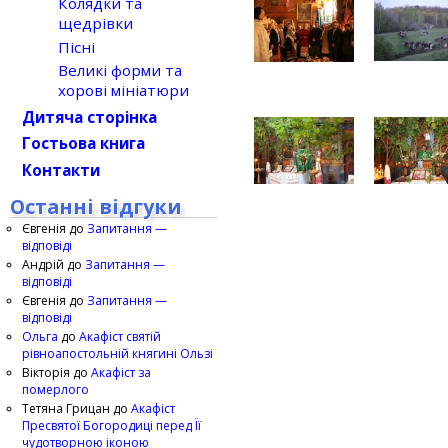
Колядки та
щедрівки
Пісні
Великі форми та
хорові мініатюри
Дитяча сторінка
Гостьова книга
Контакти
Останні відгуки
Євгенія
до
Запитання —
відповіді
Андрій
до
Запитання —
відповіді
Євгенія
до
Запитання —
відповіді
Ольга
до
Акафіст святій
рівноапостольній княгині Ользі
Вікторія
до
Акафіст за
померлого
Тетяна Грицан
до
Акафіст
Пресвятої Богородиці перед Її
чудотворною іконою