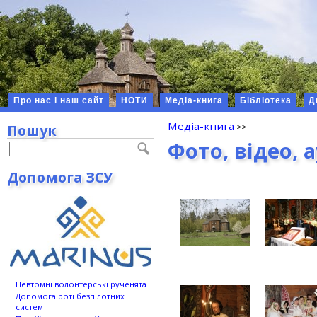
Про нас і наш сайт
НОТИ
Медіа-книга
Бібліотека
Д
Медіа-книга
Пошук
Фото, відео, 
Допомога ЗСУ
Невтомні волонтерські рученята
Допомога роті безпілотних
систем