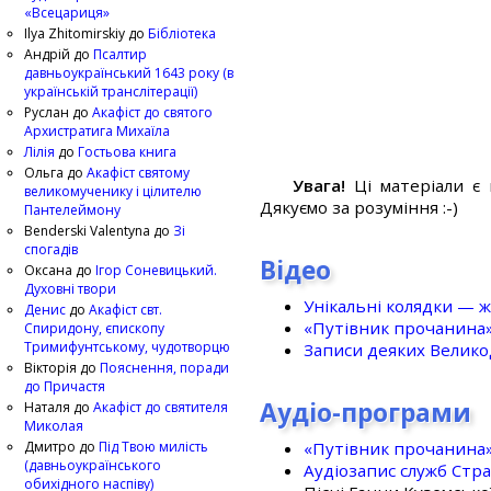
«Всецариця»
Ilya Zhitomirskiy
до
Бібліотека
Андрій
до
Псалтир
давньоукраїнський 1643 року (в
українській транслітерації)
Руслан
до
Акафіст до святого
Архистратига Михаїла
Лілія
до
Гостьова книга
Ольга
до
Акафіст святому
Увага!
Ці матеріали є 
великомученику і цілителю
Дякуємо за розуміння :-)
Пантелеймону
Benderski Valentyna
до
Зі
спогадів
Відео
Оксана
до
Ігор Соневицький.
Духовні твори
Унікальні колядки — ж
Денис
до
Акафіст свт.
«Путівник прочанина
Спиридону, єпископу
Тримифунтському, чудотворцю
Записи деяких Великод
Вікторія
до
Пояснення, поради
до Причастя
Аудіо-програми
Наталя
до
Акафіст до святителя
Миколая
«Путівник прочанина
Дмитро
до
Під Твою милість
(давньоукраїнського
Аудіозапис служб Стр
обихідного наспіву)