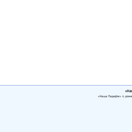
«На
«Наша Парафія» is pow