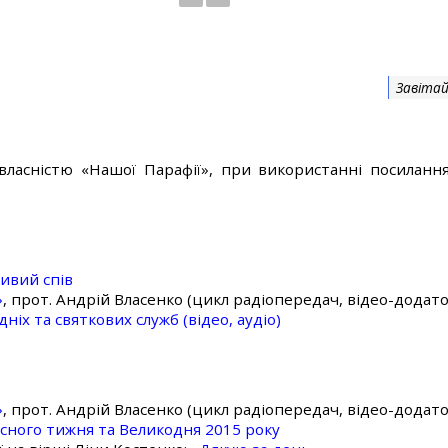
Завітай
власністю «Нашої Парафії», при використанні посилання
ивий спів
»
, прот. Андрій Власенко (цикл радіопередач, відео-додато
ніх та святкових служб (відео, аудіо)
»
, прот. Андрій Власенко (цикл радіопередач, відео-додато
асного тижня та Великодня 2015 року