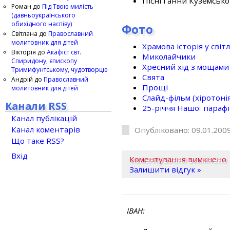
Пісні Ганни Куземсько
Роман
до
Під Твою милість
(давньоукраїнського
обихідного наспіву)
Фото
Світлана
до
Православний
молитовник для дітей
Храмова історія у світ
Вікторія
до
Акафіст свт.
Миколайчики
Спиридону, єпископу
Хресний хід з мощами 
Тримифунтському, чудотворцю
Свята
Андрій
до
Православний
Прощі
молитовник для дітей
Слайд-фільм (хіротонія 
Канали RSS
25-рiччя Нашої парафi
Канал публікацій
Канал коментарів
Опубліковано: 09.01.2009
Що таке RSS?
Вхід
Коментування вимкнено
Залишити відгук »
ІВАН