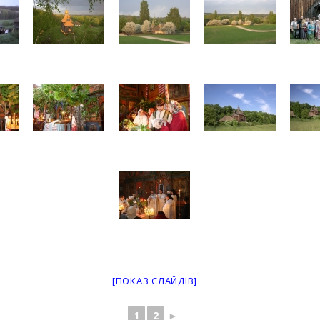
[ПОКАЗ СЛАЙДІВ]
1
2
►