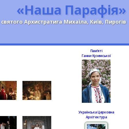
«Наша Парафія»
 святого Архистратига Михаїла, Київ, Пирогів
Памʼяті
Ганни Куземської
Українська Церковна
Архітектура