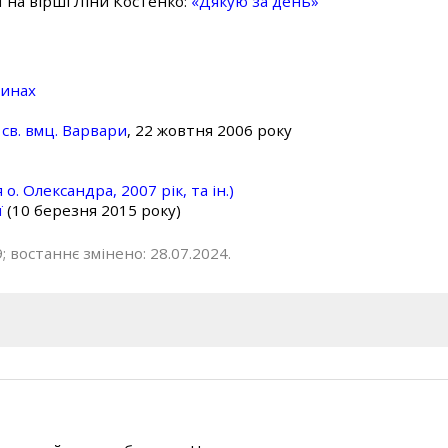
ї на вірші Ліни Костенко:
«Дякую за день»
линах
св. вмц. Варвари
, 22 жовтня 2006 року
о. Олександра, 2007 рік, та ін.)
ї
(10 березня 2015 року)
; востаннє змінено: 28.07.2024.