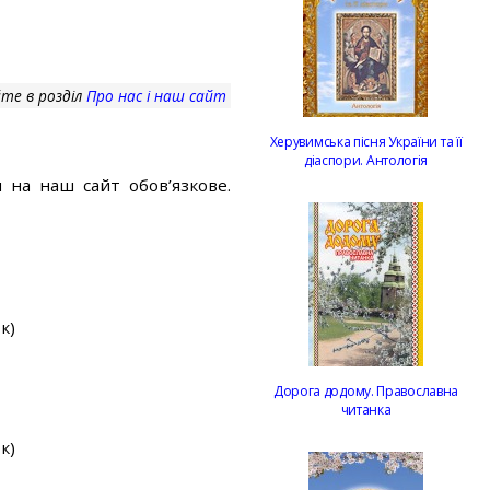
те в розділ
Про нас і наш сайт
Херувимська пісня України та її
діаспори. Антологія
 на наш сайт обов’язкове.
к)
Дорога додому. Православна
читанка
к)