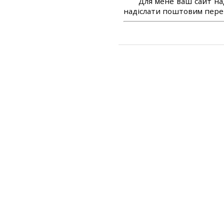
Для мене ваш сайт на
надіслати поштовим перек