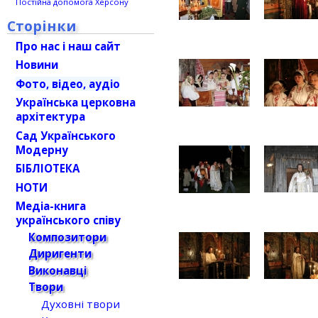
Постійна допомога Херсону
Сторінки
Про нас і наш сайт
Новини
Фото, відео, аудіо
Українська церковна
архітектура
Сад Українського
Модерну
БІБЛІОТЕКА
НОТИ
Медіа-книга
українського співу
Композитори
Диригенти
Виконавці
Твори
Духовні твори