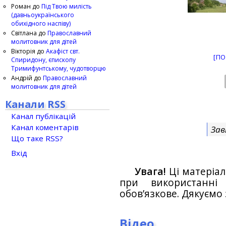
Роман
до
Під Твою милість
(давньоукраїнського
обихідного наспіву)
Світлана
до
Православний
молитовник для дітей
Вікторія
до
Акафіст свт.
[ПО
Спиридону, єпископу
Тримифунтському, чудотворцю
Андрій
до
Православний
молитовник для дітей
Канали RSS
Канал публікацій
Канал коментарів
Зав
Що таке RSS?
Вхід
Увага!
Ці матеріал
при використанн
обов’язкове. Дякуємо 
Відео