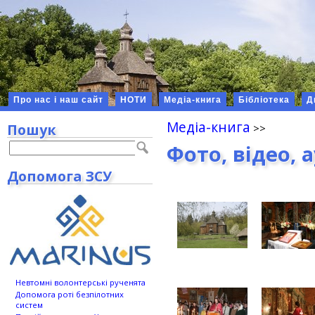
Про нас і наш сайт
НОТИ
Медіа-книга
Бібліотека
Д
Медіа-книга
Пошук
Фото, відео, 
Допомога ЗСУ
Невтомні волонтерські рученята
Допомога роті безпілотних
систем