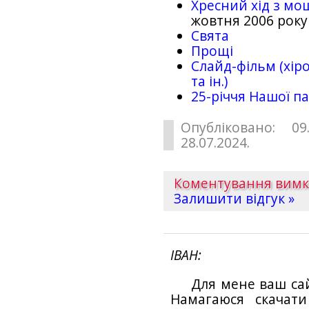
Хресний хід з мо
жовтня 2006 року
Свята
Прощі
Слайд-фільм (хіро
та ін.)
25-рiччя Нашої па
Опубліковано: 09
28.07.2024.
Коментування вим
Залишити відгук »
ІВАН
Для мене ваш са
Намагаюся скачат