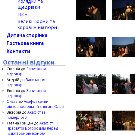
Колядки та
щедрівки
Пісні
Великі форми та
хорові мініатюри
Дитяча сторінка
Гостьова книга
Контакти
Останні відгуки
Євгенія
до
Запитання —
відповіді
Андрій
до
Запитання —
відповіді
Євгенія
до
Запитання —
відповіді
Ольга
до
Акафіст святій
рівноапостольній княгині Ользі
Вікторія
до
Акафіст за
померлого
Тетяна Грицан
до
Акафіст
Пресвятої Богородиці перед Її
чудотворною іконою