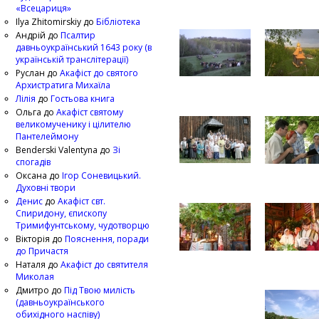
«Всецариця»
Ilya Zhitomirskiy
до
Бібліотека
Андрій
до
Псалтир
давньоукраїнський 1643 року (в
українській транслітерації)
Руслан
до
Акафіст до святого
Архистратига Михаїла
Лілія
до
Гостьова книга
Ольга
до
Акафіст святому
великомученику і цілителю
Пантелеймону
Benderski Valentyna
до
Зі
спогадів
Оксана
до
Ігор Соневицький.
Духовні твори
Денис
до
Акафіст свт.
Спиридону, єпископу
Тримифунтському, чудотворцю
Вікторія
до
Пояснення, поради
до Причастя
Наталя
до
Акафіст до святителя
Миколая
Дмитро
до
Під Твою милість
(давньоукраїнського
обихідного наспіву)