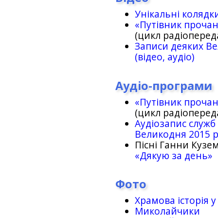
Унікальні колядк
«Путівник проча
(цикл радіоперед
Записи деяких Ве
(відео, аудіо)
Аудіо-програми
«Путівник проча
(цикл радіоперед
Аудіозапис служб
Великодня 2015 
Пісні Ганни Кузем
«Дякую за день»
Фото
Храмова історія у
Миколайчики