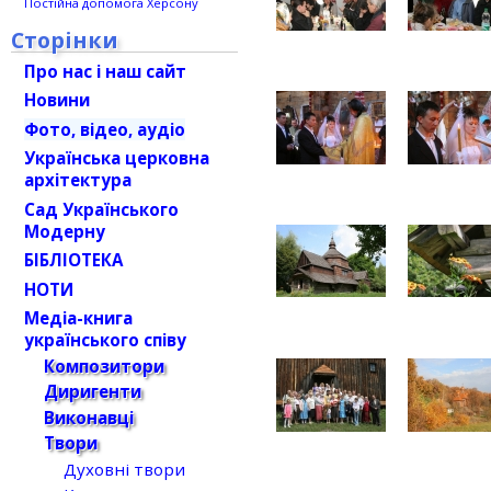
Постійна допомога Херсону
Сторінки
Про нас і наш сайт
Новини
Фото, відео, аудіо
Українська церковна
архітектура
Сад Українського
Модерну
БІБЛІОТЕКА
НОТИ
Медіа-книга
українського співу
Композитори
Диригенти
Виконавці
Твори
Духовні твори