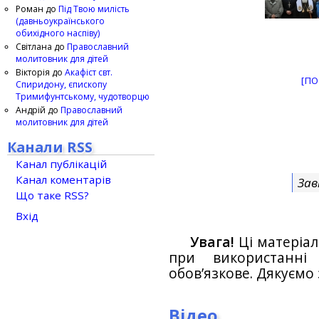
Роман
до
Під Твою милість
(давньоукраїнського
обихідного наспіву)
Світлана
до
Православний
молитовник для дітей
Вікторія
до
Акафіст свт.
[ПО
Спиридону, єпископу
Тримифунтському, чудотворцю
Андрій
до
Православний
молитовник для дітей
Канали RSS
Канал публікацій
Канал коментарів
Зав
Що таке RSS?
Вхід
Увага!
Ці матеріал
при використанн
обов’язкове. Дякуємо 
Відео