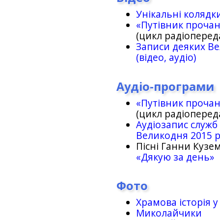
Унікальні колядк
«Путівник проча
(цикл радіоперед
Записи деяких Ве
(відео, аудіо)
Аудіо-програми
«Путівник проча
(цикл радіоперед
Аудіозапис служб
Великодня 2015 
Пісні Ганни Кузем
«Дякую за день»
Фото
Храмова історія у
Миколайчики