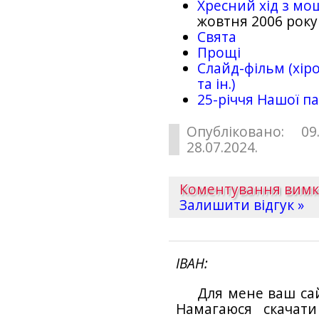
Хресний хід з мо
жовтня 2006 року
Свята
Прощі
Слайд-фільм (хіро
та ін.)
25-рiччя Нашої па
Опубліковано: 09
28.07.2024.
Коментування вим
Залишити відгук »
ІВАН
Для мене ваш са
Намагаюся скачат