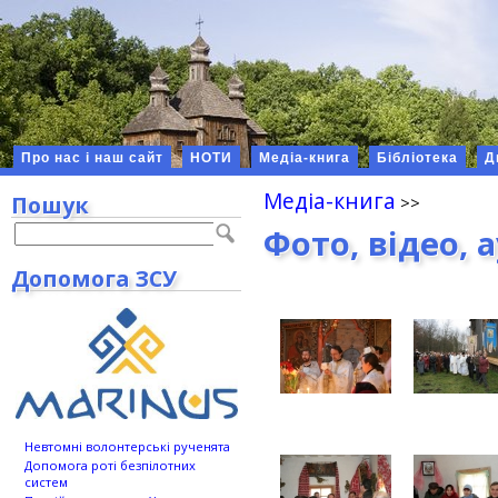
Про нас і наш сайт
НОТИ
Медіа-книга
Бібліотека
Д
Медіа-книга
Пошук
Фото, відео, 
Допомога ЗСУ
Невтомні волонтерські рученята
Допомога роті безпілотних
систем