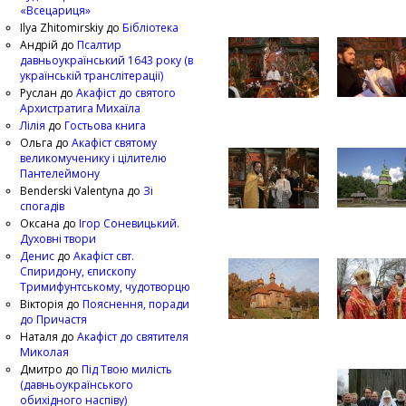
«Всецариця»
Ilya Zhitomirskiy
до
Бібліотека
Андрій
до
Псалтир
давньоукраїнський 1643 року (в
українській транслітерації)
Руслан
до
Акафіст до святого
Архистратига Михаїла
Лілія
до
Гостьова книга
Ольга
до
Акафіст святому
великомученику і цілителю
Пантелеймону
Benderski Valentyna
до
Зі
спогадів
Оксана
до
Ігор Соневицький.
Духовні твори
Денис
до
Акафіст свт.
Спиридону, єпископу
Тримифунтському, чудотворцю
Вікторія
до
Пояснення, поради
до Причастя
Наталя
до
Акафіст до святителя
Миколая
Дмитро
до
Під Твою милість
(давньоукраїнського
обихідного наспіву)