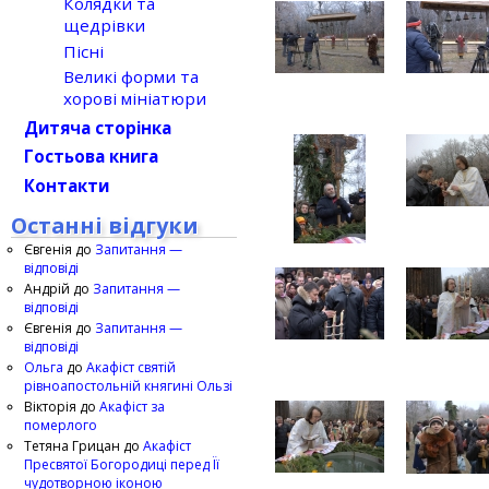
Колядки та
щедрівки
Пісні
Великі форми та
хорові мініатюри
Дитяча сторінка
Гостьова книга
Контакти
Останні відгуки
Євгенія
до
Запитання —
відповіді
Андрій
до
Запитання —
відповіді
Євгенія
до
Запитання —
відповіді
Ольга
до
Акафіст святій
рівноапостольній княгині Ользі
Вікторія
до
Акафіст за
померлого
Тетяна Грицан
до
Акафіст
Пресвятої Богородиці перед Її
чудотворною іконою