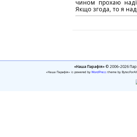
чином прохаю наді
Якщо згода, то я на
«Наша Парафія»
© 2006–2026 Пара
«Наша Парафія» is powered by
WordPress
theme by BytesForAl