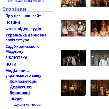
Постійна допомога Херсону
Сторінки
Про нас і наш сайт
Новини
Фото, відео, аудіо
Українська церковна
архітектура
Сад Українського
Модерну
БІБЛІОТЕКА
НОТИ
Медіа-книга
українського співу
Композитори
Диригенти
Виконавці
Твори
Духовні твори