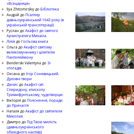
«Всецариця»
Ilya Zhitomirskiy
до
Бібліотека
Андрій
до
Псалтир
давньоукраїнський 1643 року (в
українській транслітерації)
Руслан
до
Акафіст до святого
Архистратига Михаїла
Лілія
до
Гостьова книга
Ольга
до
Акафіст святому
великомученику і цілителю
Пантелеймону
Benderski Valentyna
до
Зі
спогадів
Оксана
до
Ігор Соневицький.
Духовні твори
Денис
до
Акафіст свт.
Спиридону, єпископу
Тримифунтському, чудотворцю
Вікторія
до
Пояснення, поради
до Причастя
Наталя
до
Акафіст до святителя
Миколая
Дмитро
до
Під Твою милість
(давньоукраїнського
обихідного наспіву)