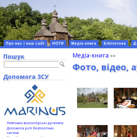
Про нас і наш сайт
НОТИ
Медіа-книга
Бібліотека
Д
Медіа-книга
Пошук
Фото, відео, 
Допомога ЗСУ
Невтомні волонтерські рученята
Допомога роті безпілотних
систем