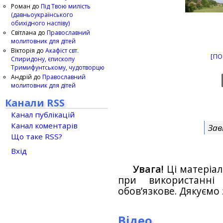
Роман
до
Під Твою милість
(давньоукраїнського
обихідного наспіву)
Світлана
до
Православний
молитовник для дітей
Вікторія
до
Акафіст свт.
[ПО
Спиридону, єпископу
Тримифунтському, чудотворцю
Андрій
до
Православний
молитовник для дітей
Канали RSS
Канал публікацій
Канал коментарів
Зав
Що таке RSS?
Вхід
Увага!
Ці матеріал
при використанн
обов’язкове. Дякуємо 
Відео