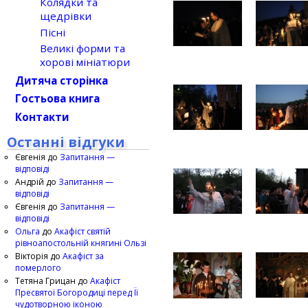
Колядки та
щедрівки
Пісні
Великі форми та
хорові мініатюри
Дитяча сторінка
Гостьова книга
Контакти
Останні відгуки
Євгенія
до
Запитання —
відповіді
Андрій
до
Запитання —
відповіді
Євгенія
до
Запитання —
відповіді
Ольга
до
Акафіст святій
рівноапостольній княгині Ользі
Вікторія
до
Акафіст за
померлого
Тетяна Грицан
до
Акафіст
Пресвятої Богородиці перед Її
чудотворною іконою