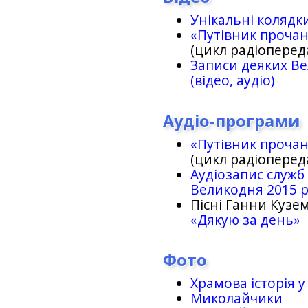
Унікальні колядк
«Путівник проча
(цикл радіоперед
Записи деяких Ве
(відео, аудіо)
Аудіо-програми
«Путівник проча
(цикл радіоперед
Аудіозапис служб
Великодня 2015 
Пісні Ганни Кузем
«Дякую за день»
Фото
Храмова історія у
Миколайчики