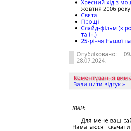
Хресний хід з мо
жовтня 2006 року
Свята
Прощі
Слайд-фільм (хіро
та ін.)
25-рiччя Нашої па
Опубліковано: 09
28.07.2024.
Коментування вим
Залишити відгук »
ІВАН
Для мене ваш са
Намагаюся скачат