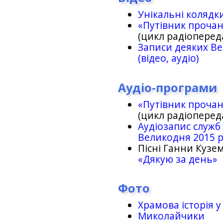
Унікальні колядк
«Путівник проча
(цикл радіоперед
Записи деяких Ве
(відео, аудіо)
Аудіо-програми
«Путівник проча
(цикл радіоперед
Аудіозапис служб
Великодня 2015 
Пісні Ганни Кузем
«Дякую за день»
Фото
Храмова історія у
Миколайчики