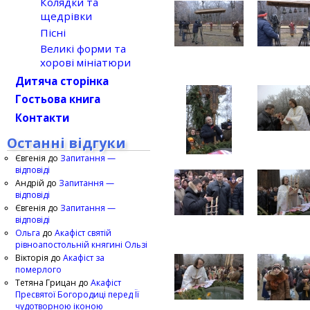
Колядки та
щедрівки
Пісні
Великі форми та
хорові мініатюри
Дитяча сторінка
Гостьова книга
Контакти
Останні відгуки
Євгенія
до
Запитання —
відповіді
Андрій
до
Запитання —
відповіді
Євгенія
до
Запитання —
відповіді
Ольга
до
Акафіст святій
рівноапостольній княгині Ользі
Вікторія
до
Акафіст за
померлого
Тетяна Грицан
до
Акафіст
Пресвятої Богородиці перед Її
чудотворною іконою