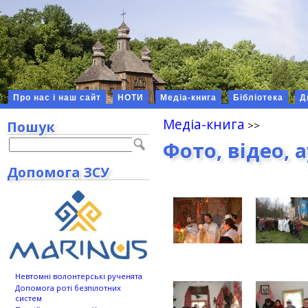
Про нас і наш сайт
НОТИ
Медіа-книга
Бібліотека
Д
Медіа-книга
Пошук
Фото, відео, 
Допомога ЗСУ
Невтомні волонтерські рученята
Допомога роті безпілотних
систем