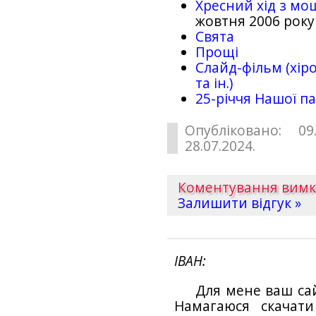
Хресний хід з мо
жовтня 2006 року
Свята
Прощі
Слайд-фільм (хіро
та ін.)
25-рiччя Нашої па
Опубліковано: 09
28.07.2024.
Коментування вим
Залишити відгук »
ІВАН
Для мене ваш са
Намагаюся скачат