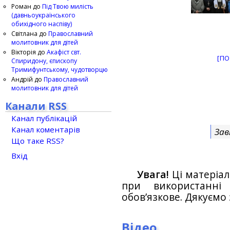
Роман
до
Під Твою милість
(давньоукраїнського
обихідного наспіву)
Світлана
до
Православний
молитовник для дітей
Вікторія
до
Акафіст свт.
[ПО
Спиридону, єпископу
Тримифунтському, чудотворцю
Андрій
до
Православний
молитовник для дітей
Канали RSS
Канал публікацій
Канал коментарів
Зав
Що таке RSS?
Вхід
Увага!
Ці матеріал
при використанн
обов’язкове. Дякуємо 
Відео