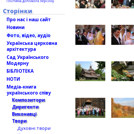
Постійна допомога Херсону
Сторінки
Про нас і наш сайт
Новини
Фото, відео, аудіо
Українська церковна
архітектура
Сад Українського
Модерну
БІБЛІОТЕКА
НОТИ
Медіа-книга
українського співу
Композитори
Диригенти
Виконавці
Твори
Духовні твори