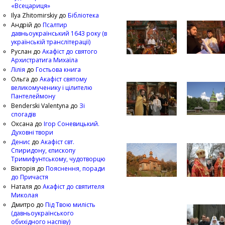
«Всецариця»
Ilya Zhitomirskiy
до
Бібліотека
Андрій
до
Псалтир
давньоукраїнський 1643 року (в
українській транслітерації)
Руслан
до
Акафіст до святого
Архистратига Михаїла
Лілія
до
Гостьова книга
Ольга
до
Акафіст святому
великомученику і цілителю
Пантелеймону
Benderski Valentyna
до
Зі
спогадів
Оксана
до
Ігор Соневицький.
Духовні твори
Денис
до
Акафіст свт.
Спиридону, єпископу
Тримифунтському, чудотворцю
Вікторія
до
Пояснення, поради
до Причастя
Наталя
до
Акафіст до святителя
Миколая
Дмитро
до
Під Твою милість
(давньоукраїнського
обихідного наспіву)