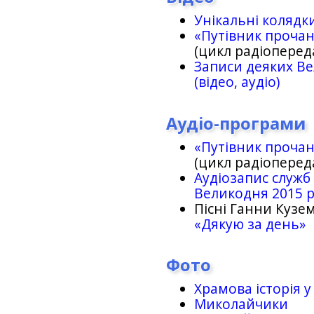
Унікальні колядк
«Путівник проча
(цикл радіоперед
Записи деяких Ве
(відео, аудіо)
Аудіо-програми
«Путівник проча
(цикл радіоперед
Аудіозапис служб
Великодня 2015 
Пісні Ганни Кузем
«Дякую за день»
Фото
Храмова історія у
Миколайчики