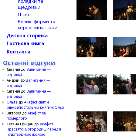
Колядки та
щедрівки
Пісні
Великі форми та
хорові мініатюри
Дитяча сторінка
Гостьова книга
Контакти
Останні відгуки
Євгенія
до
Запитання —
відповіді
Андрій
до
Запитання —
відповіді
Євгенія
до
Запитання —
відповіді
Ольга
до
Акафіст святій
рівноапостольній княгині Ользі
Вікторія
до
Акафіст за
померлого
Тетяна Грицан
до
Акафіст
Пресвятої Богородиці перед Її
чудотворною іконою