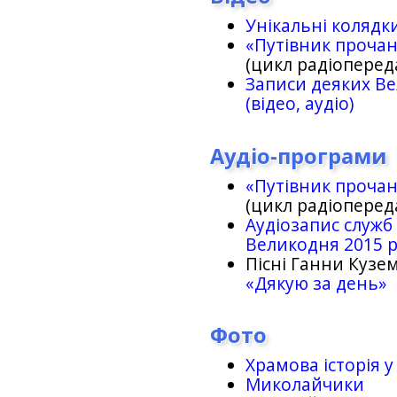
Унікальні колядк
«Путівник проча
(цикл радіоперед
Записи деяких Ве
(відео, аудіо)
Аудіо-програми
«Путівник проча
(цикл радіоперед
Аудіозапис служб
Великодня 2015 
Пісні Ганни Кузем
«Дякую за день»
Фото
Храмова історія у
Миколайчики