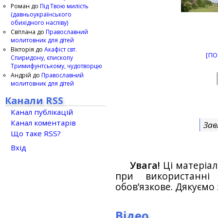
Роман
до
Під Твою милість
(давньоукраїнського
обихідного наспіву)
Світлана
до
Православний
молитовник для дітей
Вікторія
до
Акафіст свт.
[ПО
Спиридону, єпископу
Тримифунтському, чудотворцю
Андрій
до
Православний
молитовник для дітей
Канали RSS
Канал публікацій
Канал коментарів
Зав
Що таке RSS?
Вхід
Увага!
Ці матеріал
при використанн
обов’язкове. Дякуємо 
Відео