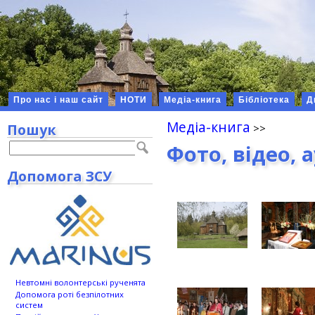
Про нас і наш сайт
НОТИ
Медіа-книга
Бібліотека
Д
Медіа-книга
Пошук
Фото, відео, 
Допомога ЗСУ
Невтомні волонтерські рученята
Допомога роті безпілотних
систем