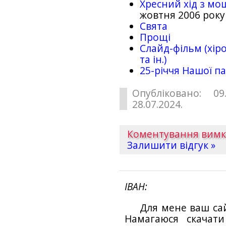
Хресний хід з мо
жовтня 2006 року
Свята
Прощі
Слайд-фільм (хіро
та ін.)
25-рiччя Нашої па
Опубліковано: 09
28.07.2024.
Коментування вим
Залишити відгук »
ІВАН
Для мене ваш са
Намагаюся скачат