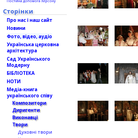
Постійна допомога Херсону
Сторінки
Про нас і наш сайт
Новини
Фото, відео, аудіо
Українська церковна
архітектура
Сад Українського
Модерну
БІБЛІОТЕКА
НОТИ
Медіа-книга
українського співу
Композитори
Диригенти
Виконавці
Твори
Духовні твори