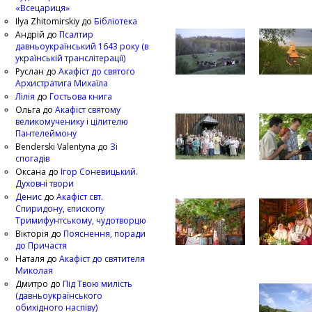
«Всецариця»
Ilya Zhitomirskiy
до
Бібліотека
Андрій
до
Псалтир
давньоукраїнський 1643 року (в
українській транслітерації)
Руслан
до
Акафіст до святого
Архистратига Михаїла
Лілія
до
Гостьова книга
Ольга
до
Акафіст святому
великомученику і цілителю
Пантелеймону
Benderski Valentyna
до
Зі
спогадів
Оксана
до
Ігор Соневицький.
Духовні твори
Денис
до
Акафіст свт.
Спиридону, єпископу
Тримифунтському, чудотворцю
Вікторія
до
Пояснення, поради
до Причастя
Наталя
до
Акафіст до святителя
Миколая
Дмитро
до
Під Твою милість
(давньоукраїнського
обихідного наспіву)