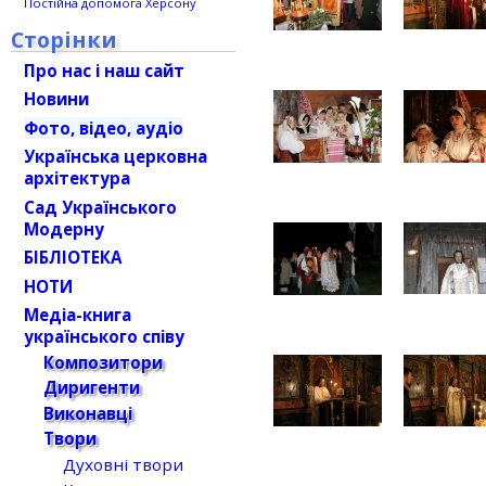
Постійна допомога Херсону
Сторінки
Про нас і наш сайт
Новини
Фото, відео, аудіо
Українська церковна
архітектура
Сад Українського
Модерну
БІБЛІОТЕКА
НОТИ
Медіа-книга
українського співу
Композитори
Диригенти
Виконавці
Твори
Духовні твори