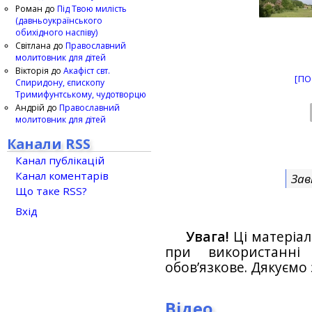
Роман
до
Під Твою милість
(давньоукраїнського
обихідного наспіву)
Світлана
до
Православний
молитовник для дітей
Вікторія
до
Акафіст свт.
[ПО
Спиридону, єпископу
Тримифунтському, чудотворцю
Андрій
до
Православний
молитовник для дітей
Канали RSS
Канал публікацій
Канал коментарів
Зав
Що таке RSS?
Вхід
Увага!
Ці матеріал
при використанн
обов’язкове. Дякуємо 
Відео