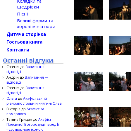
Колядки та
щедрівки
Пісні
Великі форми та
хорові мініатюри
Дитяча сторінка
Гостьова книга
Контакти
Останні відгуки
Євгенія
до
Запитання —
відповіді
Андрій
до
Запитання —
відповіді
Євгенія
до
Запитання —
відповіді
Ольга
до
Акафіст святій
рівноапостольній княгині Ользі
Вікторія
до
Акафіст за
померлого
Тетяна Грицан
до
Акафіст
Пресвятої Богородиці перед Її
чудотворною іконою