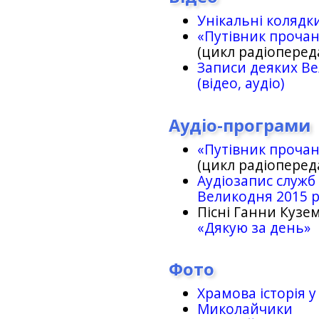
Унікальні колядк
«Путівник проча
(цикл радіоперед
Записи деяких Ве
(відео, аудіо)
Аудіо-програми
«Путівник проча
(цикл радіоперед
Аудіозапис служб
Великодня 2015 
Пісні Ганни Кузем
«Дякую за день»
Фото
Храмова історія у
Миколайчики