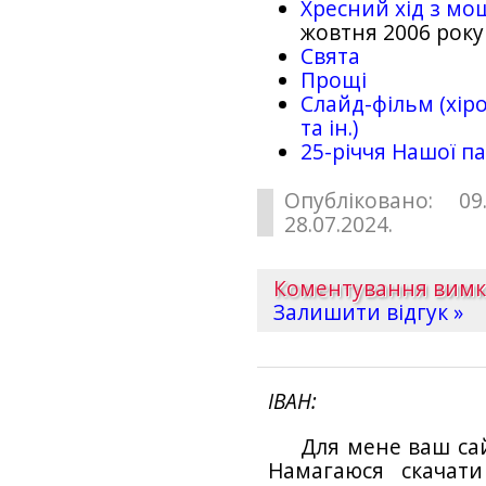
Хресний хід з мо
жовтня 2006 року
Свята
Прощі
Слайд-фільм (хіро
та ін.)
25-рiччя Нашої па
Опубліковано: 09
28.07.2024.
Коментування вим
Залишити відгук »
ІВАН
Для мене ваш са
Намагаюся скачат