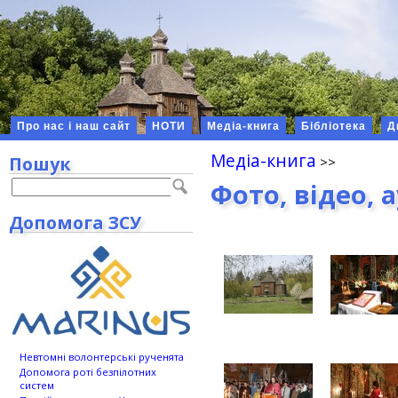
Про нас і наш сайт
НОТИ
Медіа-книга
Бібліотека
Д
Медіа-книга
Пошук
Фото, відео, 
Допомога ЗСУ
Невтомні волонтерські рученята
Допомога роті безпілотних
систем