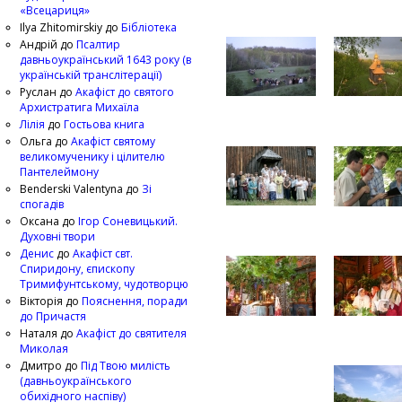
«Всецариця»
Ilya Zhitomirskiy
до
Бібліотека
Андрій
до
Псалтир
давньоукраїнський 1643 року (в
українській транслітерації)
Руслан
до
Акафіст до святого
Архистратига Михаїла
Лілія
до
Гостьова книга
Ольга
до
Акафіст святому
великомученику і цілителю
Пантелеймону
Benderski Valentyna
до
Зі
спогадів
Оксана
до
Ігор Соневицький.
Духовні твори
Денис
до
Акафіст свт.
Спиридону, єпископу
Тримифунтському, чудотворцю
Вікторія
до
Пояснення, поради
до Причастя
Наталя
до
Акафіст до святителя
Миколая
Дмитро
до
Під Твою милість
(давньоукраїнського
обихідного наспіву)