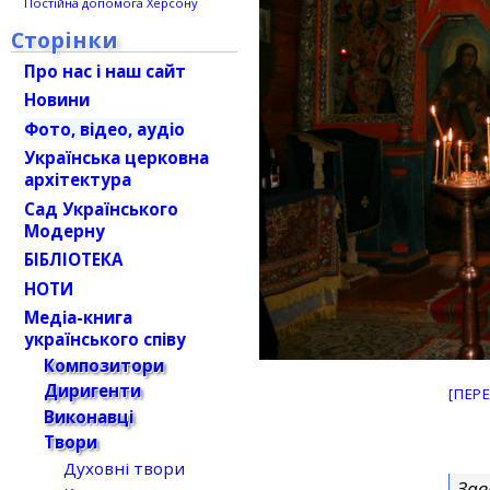
Постійна допомога Херсону
Сторінки
Про нас і наш сайт
Новини
Фото, відео, аудіо
Українська церковна
архітектура
Сад Українського
Модерну
БІБЛІОТЕКА
НОТИ
Медіа-книга
українського співу
Композитори
Диригенти
[ПЕР
Виконавці
Твори
Духовні твори
Зав