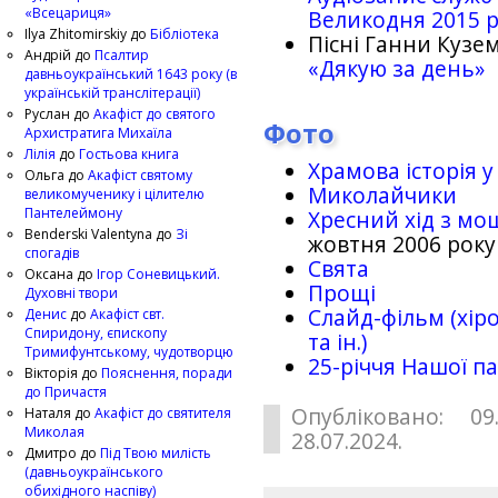
«Всецариця»
Великодня 2015 
Ilya Zhitomirskiy
до
Бібліотека
Пісні Ганни Кузем
Андрій
до
Псалтир
«Дякую за день»
давньоукраїнський 1643 року (в
українській транслітерації)
Руслан
до
Акафіст до святого
Фото
Архистратига Михаїла
Лілія
до
Гостьова книга
Храмова історія у
Ольга
до
Акафіст святому
Миколайчики
великомученику і цілителю
Пантелеймону
Хресний хід з мо
Benderski Valentyna
до
Зі
жовтня 2006 року
спогадів
Свята
Оксана
до
Ігор Соневицький.
Прощі
Духовні твори
Слайд-фільм (хіро
Денис
до
Акафіст свт.
Спиридону, єпископу
та ін.)
Тримифунтському, чудотворцю
25-рiччя Нашої па
Вікторія
до
Пояснення, поради
до Причастя
Опубліковано: 09
Наталя
до
Акафіст до святителя
Миколая
28.07.2024.
Дмитро
до
Під Твою милість
(давньоукраїнського
обихідного наспіву)