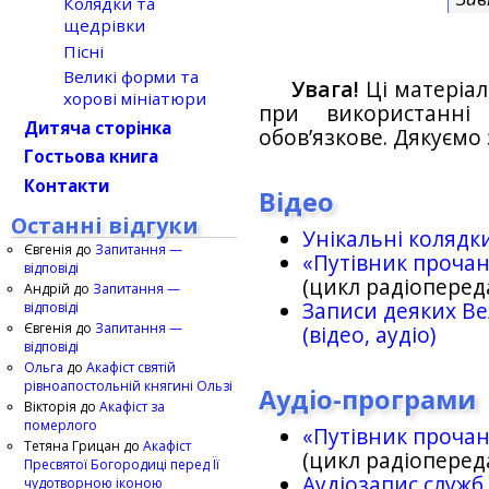
Колядки та
щедрівки
Пісні
Великі форми та
Увага!
Ці матеріал
хорові мініатюри
при використанн
Дитяча сторінка
обов’язкове. Дякуємо 
Гостьова книга
Контакти
Відео
Останні відгуки
Унікальні колядк
Євгенія
до
Запитання —
«Путівник проча
відповіді
(цикл радіоперед
Андрій
до
Запитання —
Записи деяких Ве
відповіді
Євгенія
до
Запитання —
(відео, аудіо)
відповіді
Ольга
до
Акафіст святій
рівноапостольній княгині Ользі
Аудіо-програми
Вікторія
до
Акафіст за
померлого
«Путівник проча
Тетяна Грицан
до
Акафіст
(цикл радіоперед
Пресвятої Богородиці перед Її
Аудіозапис служб
чудотворною іконою