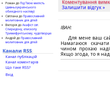
Коментування вим
Роман
до
Під Твою милість
Залишити відгук »
(давньоукраїнського
обихідного наспіву)
Світлана
до
Православний
молитовник для дітей
Вікторія
до
Акафіст свт.
ІВАН
Спиридону, єпископу
Тримифунтському, чудотворцю
Для мене ваш са
Андрій
до
Православний
молитовник для дітей
Намагаюся скачат
чином прохаю наді
Канали RSS
Якщо згода, то я на
Канал публікацій
Канал коментарів
Що таке RSS?
Вхід