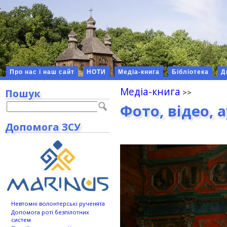
Про нас і наш сайт
НОТИ
Медіа-книга
Бібліотека
Д
Медіа-книга
Пошук
Фото, відео, 
Допомога ЗСУ
Невтомні волонтерські рученята
Допомога роті безпілотних
систем