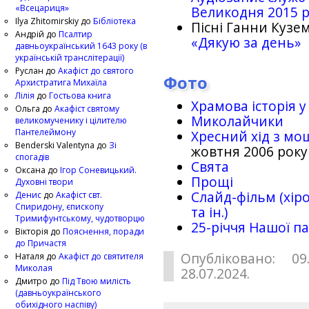
«Всецариця»
Великодня 2015 
Ilya Zhitomirskiy
до
Бібліотека
Пісні Ганни Кузем
Андрій
до
Псалтир
«Дякую за день»
давньоукраїнський 1643 року (в
українській транслітерації)
Руслан
до
Акафіст до святого
Фото
Архистратига Михаїла
Лілія
до
Гостьова книга
Храмова історія у
Ольга
до
Акафіст святому
Миколайчики
великомученику і цілителю
Пантелеймону
Хресний хід з мо
Benderski Valentyna
до
Зі
жовтня 2006 року
спогадів
Свята
Оксана
до
Ігор Соневицький.
Прощі
Духовні твори
Слайд-фільм (хіро
Денис
до
Акафіст свт.
Спиридону, єпископу
та ін.)
Тримифунтському, чудотворцю
25-рiччя Нашої па
Вікторія
до
Пояснення, поради
до Причастя
Опубліковано: 09
Наталя
до
Акафіст до святителя
Миколая
28.07.2024.
Дмитро
до
Під Твою милість
(давньоукраїнського
обихідного наспіву)