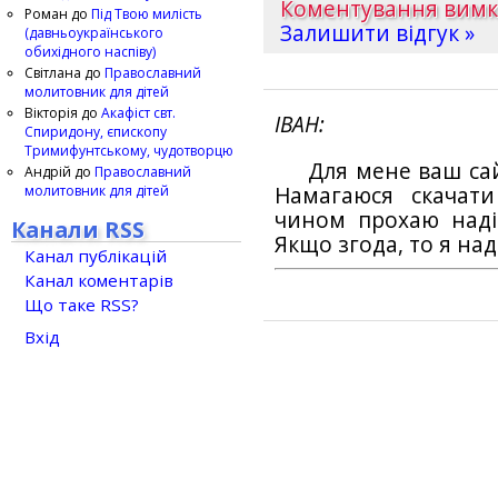
Коментування вим
Роман
до
Під Твою милість
Залишити відгук »
(давньоукраїнського
обихідного наспіву)
Світлана
до
Православний
молитовник для дітей
Вікторія
до
Акафіст свт.
ІВАН
Спиридону, єпископу
Тримифунтському, чудотворцю
Для мене ваш са
Андрій
до
Православний
молитовник для дітей
Намагаюся скачат
чином прохаю наді
Канали RSS
Якщо згода, то я на
Канал публікацій
Канал коментарів
Що таке RSS?
Вхід