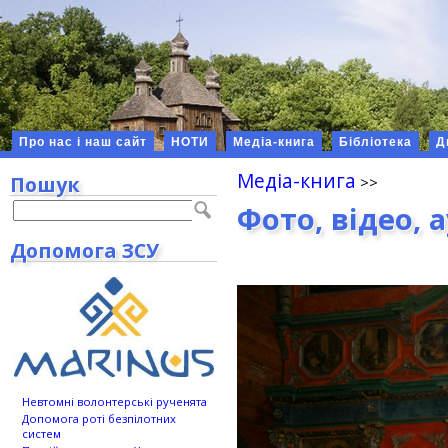
Про нас і наш сайт
НОТИ
Медіа-книга
Бібліотека
Д
Медіа-книга
Пошук
Фото, відео, 
Допомога ЗСУ
Невтомні волонтерські рученята
Допомога роті безпілотних
систем