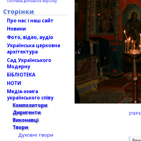
Постійна допомога Херсону
Сторінки
Про нас і наш сайт
Новини
Фото, відео, аудіо
Українська церковна
архітектура
Сад Українського
Модерну
БІБЛІОТЕКА
НОТИ
Медіа-книга
українського співу
Композитори
Диригенти
[ПЕР
Виконавці
Твори
Духовні твори
Зав