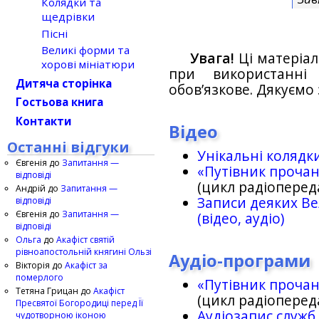
Колядки та
щедрівки
Пісні
Великі форми та
Увага!
Ці матеріал
хорові мініатюри
при використанн
Дитяча сторінка
обов’язкове. Дякуємо 
Гостьова книга
Контакти
Відео
Останні відгуки
Унікальні колядк
Євгенія
до
Запитання —
«Путівник проча
відповіді
(цикл радіоперед
Андрій
до
Запитання —
Записи деяких Ве
відповіді
Євгенія
до
Запитання —
(відео, аудіо)
відповіді
Ольга
до
Акафіст святій
рівноапостольній княгині Ользі
Аудіо-програми
Вікторія
до
Акафіст за
померлого
«Путівник проча
Тетяна Грицан
до
Акафіст
(цикл радіоперед
Пресвятої Богородиці перед Її
Аудіозапис служб
чудотворною іконою