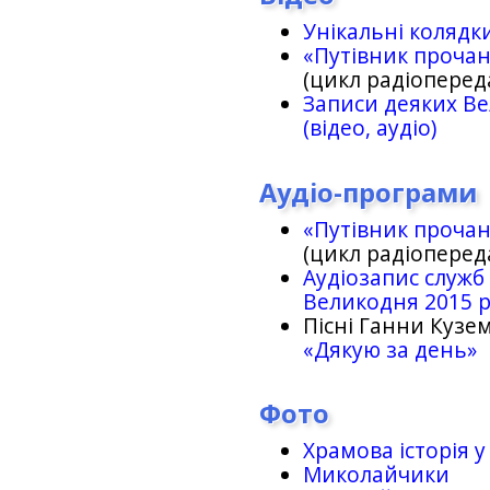
Унікальні колядк
«Путівник проча
(цикл радіоперед
Записи деяких Ве
(відео, аудіо)
Аудіо-програми
«Путівник проча
(цикл радіоперед
Аудіозапис служб
Великодня 2015 
Пісні Ганни Кузем
«Дякую за день»
Фото
Храмова історія у
Миколайчики