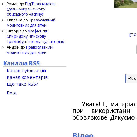
Роман
до
Під Твою милість
(давньоукраїнського
обихідного наспіву)
Світлана
до
Православний
молитовник для дітей
Вікторія
до
Акафіст свт.
[ПО
Спиридону, єпископу
Тримифунтському, чудотворцю
Андрій
до
Православний
молитовник для дітей
Канали RSS
Канал публікацій
Канал коментарів
Зав
Що таке RSS?
Вхід
Увага!
Ці матеріал
при використанн
обов’язкове. Дякуємо 
Відео