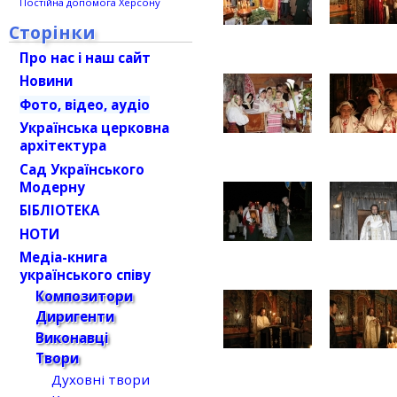
Постійна допомога Херсону
Сторінки
Про нас і наш сайт
Новини
Фото, відео, аудіо
Українська церковна
архітектура
Сад Українського
Модерну
БІБЛІОТЕКА
НОТИ
Медіа-книга
українського співу
Композитори
Диригенти
Виконавці
Твори
Духовні твори