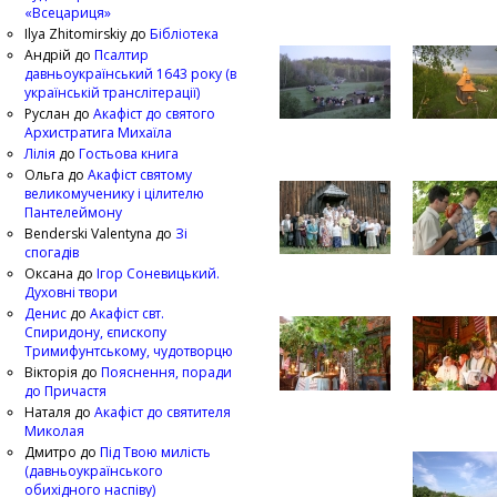
«Всецариця»
Ilya Zhitomirskiy
до
Бібліотека
Андрій
до
Псалтир
давньоукраїнський 1643 року (в
українській транслітерації)
Руслан
до
Акафіст до святого
Архистратига Михаїла
Лілія
до
Гостьова книга
Ольга
до
Акафіст святому
великомученику і цілителю
Пантелеймону
Benderski Valentyna
до
Зі
спогадів
Оксана
до
Ігор Соневицький.
Духовні твори
Денис
до
Акафіст свт.
Спиридону, єпископу
Тримифунтському, чудотворцю
Вікторія
до
Пояснення, поради
до Причастя
Наталя
до
Акафіст до святителя
Миколая
Дмитро
до
Під Твою милість
(давньоукраїнського
обихідного наспіву)