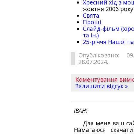
Хресний хід з мо
жовтня 2006 року
Свята
Прощі
Слайд-фільм (хіро
та ін.)
25-рiччя Нашої па
Опубліковано: 09
28.07.2024.
Коментування вим
Залишити відгук »
ІВАН
Для мене ваш са
Намагаюся скачат