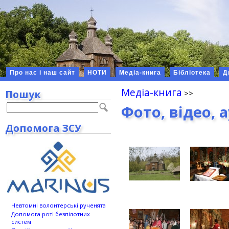
Про нас і наш сайт
НОТИ
Медіа-книга
Бібліотека
Д
Медіа-книга
Пошук
Фото, відео, 
Допомога ЗСУ
Невтомні волонтерські рученята
Допомога роті безпілотних
систем