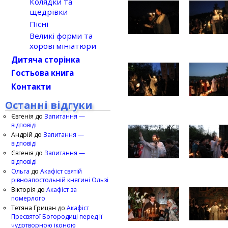
Колядки та
щедрівки
Пісні
Великі форми та
хорові мініатюри
Дитяча сторінка
Гостьова книга
Контакти
Останні відгуки
Євгенія
до
Запитання —
відповіді
Андрій
до
Запитання —
відповіді
Євгенія
до
Запитання —
відповіді
Ольга
до
Акафіст святій
рівноапостольній княгині Ользі
Вікторія
до
Акафіст за
померлого
Тетяна Грицан
до
Акафіст
Пресвятої Богородиці перед Її
чудотворною іконою