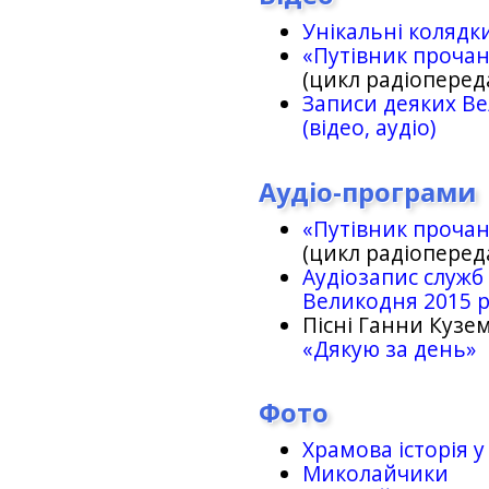
Унікальні колядк
«Путівник проча
(цикл радіоперед
Записи деяких Ве
(відео, аудіо)
Аудіо-програми
«Путівник проча
(цикл радіоперед
Аудіозапис служб
Великодня 2015 
Пісні Ганни Кузем
«Дякую за день»
Фото
Храмова історія у
Миколайчики