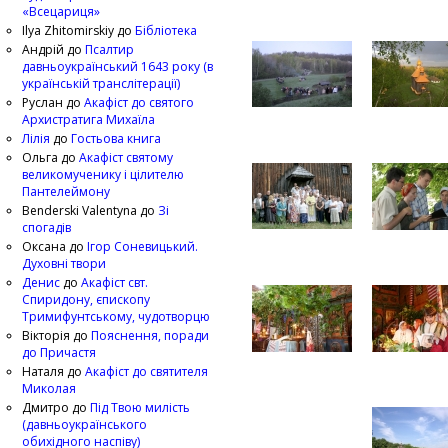
«Всецариця»
Ilya Zhitomirskiy
до
Бібліотека
Андрій
до
Псалтир
давньоукраїнський 1643 року (в
українській транслітерації)
Руслан
до
Акафіст до святого
Архистратига Михаїла
Лілія
до
Гостьова книга
Ольга
до
Акафіст святому
великомученику і цілителю
Пантелеймону
Benderski Valentyna
до
Зі
спогадів
Оксана
до
Ігор Соневицький.
Духовні твори
Денис
до
Акафіст свт.
Спиридону, єпископу
Тримифунтському, чудотворцю
Вікторія
до
Пояснення, поради
до Причастя
Наталя
до
Акафіст до святителя
Миколая
Дмитро
до
Під Твою милість
(давньоукраїнського
обихідного наспіву)