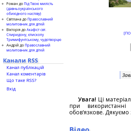
Роман
до
Під Твою милість
(давньоукраїнського
обихідного наспіву)
Світлана
до
Православний
молитовник для дітей
Вікторія
до
Акафіст свт.
[ПО
Спиридону, єпископу
Тримифунтському, чудотворцю
Андрій
до
Православний
молитовник для дітей
Канали RSS
Канал публікацій
Канал коментарів
Зав
Що таке RSS?
Вхід
Увага!
Ці матеріал
при використанн
обов’язкове. Дякуємо 
Відео