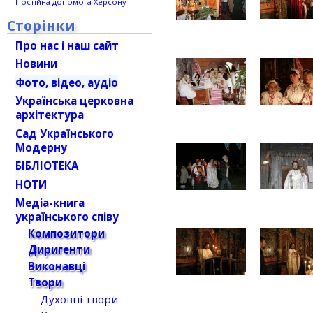
Постійна допомога Херсону
Сторінки
Про нас і наш сайт
Новини
Фото, відео, аудіо
Українська церковна
архітектура
Сад Українського
Модерну
БІБЛІОТЕКА
НОТИ
Медіа-книга
українського співу
Композитори
Диригенти
Виконавці
Твори
Духовні твори