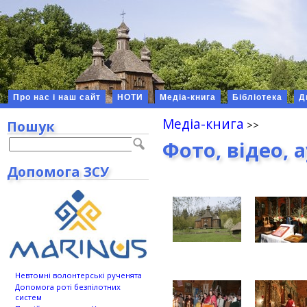
Про нас і наш сайт
НОТИ
Медіа-книга
Бібліотека
Д
Медіа-книга
Пошук
Фото, відео, 
Допомога ЗСУ
Невтомні волонтерські рученята
Допомога роті безпілотних
систем