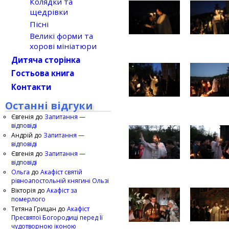
Колядки та
щедрівки
Пісні
Великі форми та
хорові мініатюри
Дитяча сторінка
Гостьова книга
Контакти
Останні відгуки
Євгенія
до
Запитання —
відповіді
Андрій
до
Запитання —
відповіді
Євгенія
до
Запитання —
відповіді
Ольга
до
Акафіст святій
рівноапостольній княгині Ользі
Вікторія
до
Акафіст за
померлого
Тетяна Грицан
до
Акафіст
Пресвятої Богородиці перед Її
чудотворною іконою