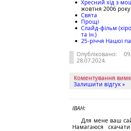
Хресний хід з мо
жовтня 2006 року
Свята
Прощі
Слайд-фільм (хіро
та ін.)
25-рiччя Нашої па
Опубліковано: 09
28.07.2024.
Коментування вим
Залишити відгук »
ІВАН
Для мене ваш са
Намагаюся скачат