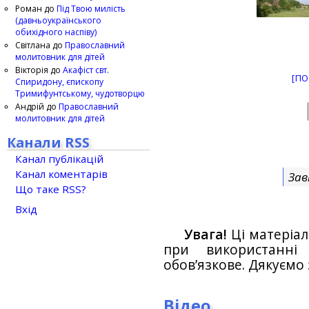
Роман
до
Під Твою милість
(давньоукраїнського
обихідного наспіву)
Світлана
до
Православний
молитовник для дітей
Вікторія
до
Акафіст свт.
[ПО
Спиридону, єпископу
Тримифунтському, чудотворцю
Андрій
до
Православний
молитовник для дітей
Канали RSS
Канал публікацій
Канал коментарів
Зав
Що таке RSS?
Вхід
Увага!
Ці матеріал
при використанн
обов’язкове. Дякуємо 
Відео