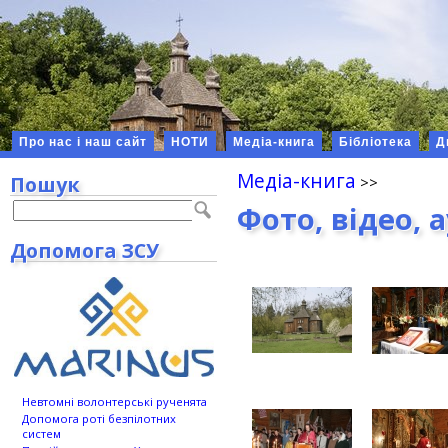
Про нас і наш сайт
НОТИ
Медіа-книга
Бібліотека
Д
Медіа-книга
Пошук
Фото, відео, 
Допомога ЗСУ
Невтомні волонтерські рученята
Допомога роті безпілотних
систем