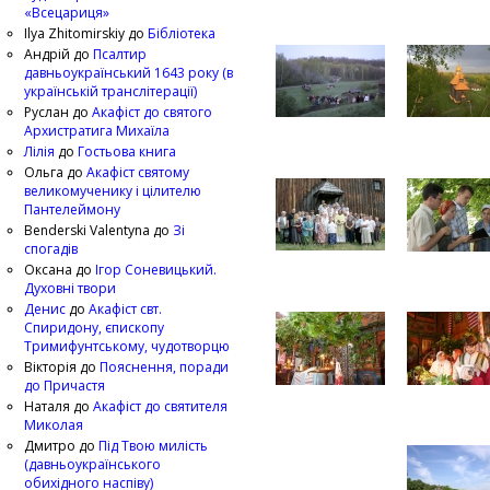
«Всецариця»
Ilya Zhitomirskiy
до
Бібліотека
Андрій
до
Псалтир
давньоукраїнський 1643 року (в
українській транслітерації)
Руслан
до
Акафіст до святого
Архистратига Михаїла
Лілія
до
Гостьова книга
Ольга
до
Акафіст святому
великомученику і цілителю
Пантелеймону
Benderski Valentyna
до
Зі
спогадів
Оксана
до
Ігор Соневицький.
Духовні твори
Денис
до
Акафіст свт.
Спиридону, єпископу
Тримифунтському, чудотворцю
Вікторія
до
Пояснення, поради
до Причастя
Наталя
до
Акафіст до святителя
Миколая
Дмитро
до
Під Твою милість
(давньоукраїнського
обихідного наспіву)