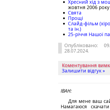
Хресний хід з мо
жовтня 2006 року
Свята
Прощі
Слайд-фільм (хіро
та ін.)
25-рiччя Нашої па
Опубліковано: 09
28.07.2024.
Коментування вим
Залишити відгук »
ІВАН
Для мене ваш са
Намагаюся скачат