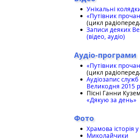
Унікальні колядк
«Путівник проча
(цикл радіоперед
Записи деяких Ве
(відео, аудіо)
Аудіо-програми
«Путівник проча
(цикл радіоперед
Аудіозапис служб
Великодня 2015 
Пісні Ганни Кузем
«Дякую за день»
Фото
Храмова історія у
Миколайчики