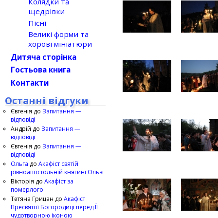
Колядки та
щедрівки
Пісні
Великі форми та
хорові мініатюри
Дитяча сторінка
Гостьова книга
Контакти
Останні відгуки
Євгенія
до
Запитання —
відповіді
Андрій
до
Запитання —
відповіді
Євгенія
до
Запитання —
відповіді
Ольга
до
Акафіст святій
рівноапостольній княгині Ользі
Вікторія
до
Акафіст за
померлого
Тетяна Грицан
до
Акафіст
Пресвятої Богородиці перед Її
чудотворною іконою