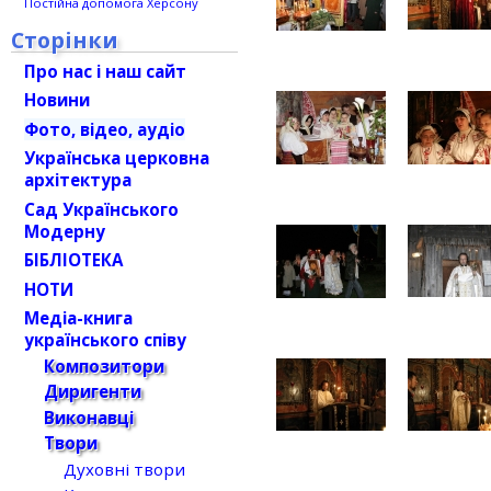
Постійна допомога Херсону
Сторінки
Про нас і наш сайт
Новини
Фото, відео, аудіо
Українська церковна
архітектура
Сад Українського
Модерну
БІБЛІОТЕКА
НОТИ
Медіа-книга
українського співу
Композитори
Диригенти
Виконавці
Твори
Духовні твори