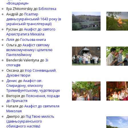
«Всецариця»
Ilya Zhitomirskiy
до
Бібліотека
Андрій
до
Псалтир
давньоукраїнський 1643 року (в
українській транслітерації)
Руслан
до
Акафіст до святого
Архистратига Михаїла
Лілія
до
Гостьова книга
Ольга
до
Акафіст святому
великомученику і цілителю
Пантелеймону
Benderski Valentyna
до
Зі
спогадів
Оксана
до
Ігор Соневицький.
Духовні твори
Денис
до
Акафіст свт.
Спиридону, єпископу
Тримифунтському, чудотворцю
Вікторія
до
Пояснення, поради
до Причастя
Наталя
до
Акафіст до святителя
Миколая
Дмитро
до
Під Твою милість
(давньоукраїнського
обихідного наспіву)