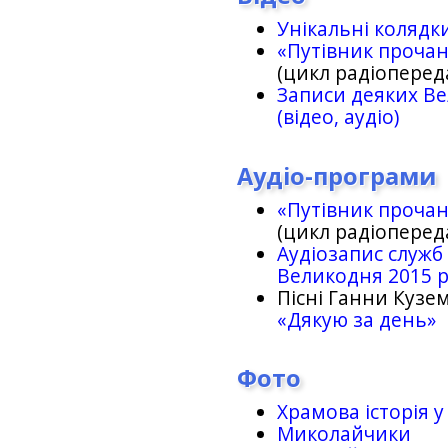
Унікальні колядк
«Путівник проча
(цикл радіоперед
Записи деяких Ве
(відео, аудіо)
Аудіо-програми
«Путівник проча
(цикл радіоперед
Аудіозапис служб
Великодня 2015 
Пісні Ганни Кузем
«Дякую за день»
Фото
Храмова історія у
Миколайчики