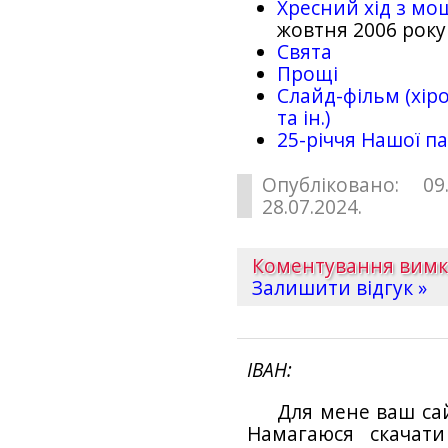
Хресний хід з мо
жовтня 2006 року
Свята
Прощі
Слайд-фільм (хіро
та ін.)
25-рiччя Нашої па
Опубліковано: 09
28.07.2024.
Коментування вим
Залишити відгук »
ІВАН
Для мене ваш са
Намагаюся скачат