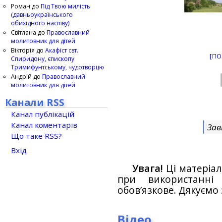
Роман
до
Під Твою милість
(давньоукраїнського
обихідного наспіву)
Світлана
до
Православний
молитовник для дітей
Вікторія
до
Акафіст свт.
[ПО
Спиридону, єпископу
Тримифунтському, чудотворцю
Андрій
до
Православний
молитовник для дітей
Канали RSS
Канал публікацій
Канал коментарів
Зав
Що таке RSS?
Вхід
Увага!
Ці матеріал
при використанн
обов’язкове. Дякуємо 
Відео