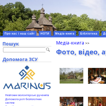
Про нас і наш сайт
НОТИ
Медіа-книга
Бібліотека
Д
Медіа-книга
Пошук
Фото, відео, 
Допомога ЗСУ
Невтомні волонтерські рученята
Допомога роті безпілотних
систем