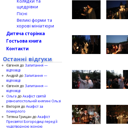
Колядки та
щедрівки
Пісні
Великі форми та
хорові мініатюри
Дитяча сторінка
Гостьова книга
Контакти
Останні відгуки
Євгенія
до
Запитання —
відповіді
Андрій
до
Запитання —
відповіді
Євгенія
до
Запитання —
відповіді
Ольга
до
Акафіст святій
рівноапостольній княгині Ользі
Вікторія
до
Акафіст за
померлого
Тетяна Грицан
до
Акафіст
Пресвятої Богородиці перед Її
чудотворною іконою