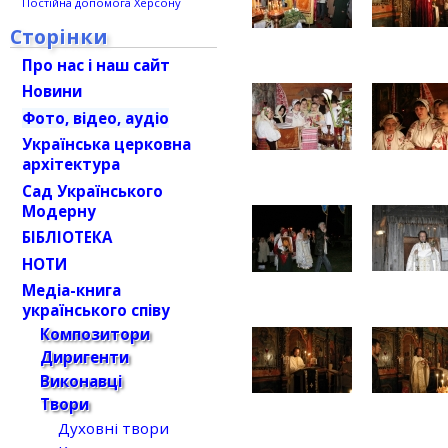
Постійна допомога Херсону
Сторінки
Про нас і наш сайт
Новини
Фото, відео, аудіо
Українська церковна
архітектура
Сад Українського
Модерну
БІБЛІОТЕКА
НОТИ
Медіа-книга
українського співу
Композитори
Диригенти
Виконавці
Твори
Духовні твори