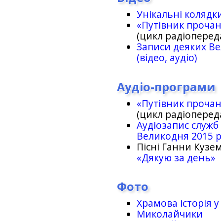
Унікальні колядк
«Путівник проча
(цикл радіоперед
Записи деяких Ве
(відео, аудіо)
Аудіо-програми
«Путівник проча
(цикл радіоперед
Аудіозапис служб
Великодня 2015 
Пісні Ганни Кузем
«Дякую за день»
Фото
Храмова історія у
Миколайчики