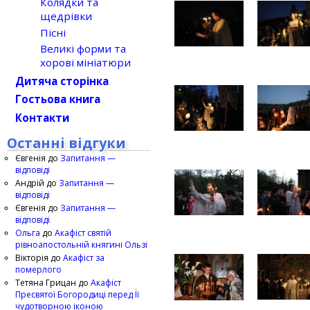
Колядки та
щедрівки
Пісні
Великі форми та
хорові мініатюри
Дитяча сторінка
Гостьова книга
Контакти
Останні відгуки
Євгенія
до
Запитання —
відповіді
Андрій
до
Запитання —
відповіді
Євгенія
до
Запитання —
відповіді
Ольга
до
Акафіст святій
рівноапостольній княгині Ользі
Вікторія
до
Акафіст за
померлого
Тетяна Грицан
до
Акафіст
Пресвятої Богородиці перед Її
чудотворною іконою