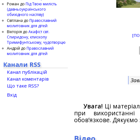
Роман
до
Під Твою милість
(давньоукраїнського
обихідного наспіву)
Світлана
до
Православний
молитовник для дітей
Вікторія
до
Акафіст свт.
[ПО
Спиридону, єпископу
Тримифунтському, чудотворцю
Андрій
до
Православний
молитовник для дітей
Канали RSS
Канал публікацій
Канал коментарів
Зав
Що таке RSS?
Вхід
Увага!
Ці матеріал
при використанн
обов’язкове. Дякуємо 
Відео