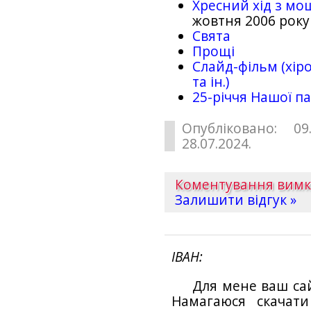
Хресний хід з мо
жовтня 2006 року
Свята
Прощі
Слайд-фільм (хіро
та ін.)
25-рiччя Нашої па
Опубліковано: 09
28.07.2024.
Коментування вим
Залишити відгук »
ІВАН
Для мене ваш са
Намагаюся скачат