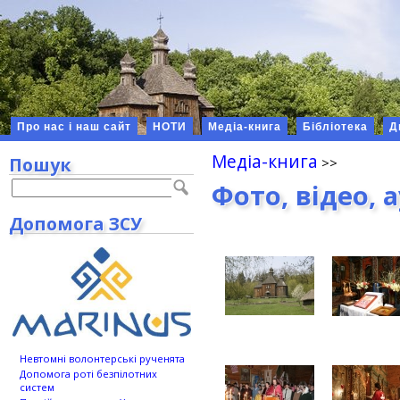
Про нас і наш сайт
НОТИ
Медіа-книга
Бібліотека
Д
Медіа-книга
Пошук
Фото, відео, 
Допомога ЗСУ
Невтомні волонтерські рученята
Допомога роті безпілотних
систем