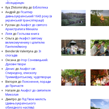
«Всецариця»
Ilya Zhitomirskiy
до
Бібліотека
Андрій
до
Псалтир
давньоукраїнський 1643 року (в
українській транслітерації)
Руслан
до
Акафіст до святого
Архистратига Михаїла
Лілія
до
Гостьова книга
Ольга
до
Акафіст святому
великомученику і цілителю
Пантелеймону
Benderski Valentyna
до
Зі
спогадів
Оксана
до
Ігор Соневицький.
Духовні твори
Денис
до
Акафіст свт.
Спиридону, єпископу
Тримифунтському, чудотворцю
Вікторія
до
Пояснення, поради
до Причастя
Наталя
до
Акафіст до святителя
Миколая
Дмитро
до
Під Твою милість
(давньоукраїнського
обихідного наспіву)