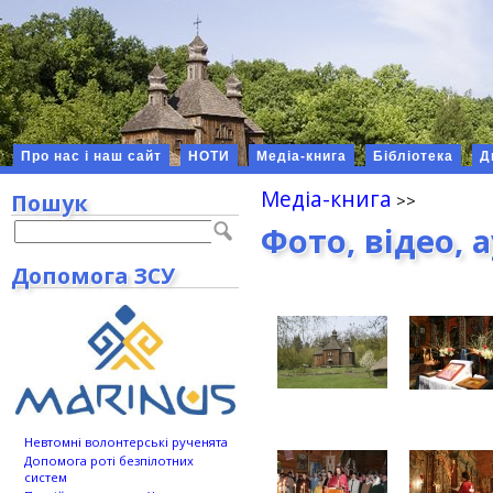
Про нас і наш сайт
НОТИ
Медіа-книга
Бібліотека
Д
Медіа-книга
Пошук
Фото, відео, 
Допомога ЗСУ
Невтомні волонтерські рученята
Допомога роті безпілотних
систем