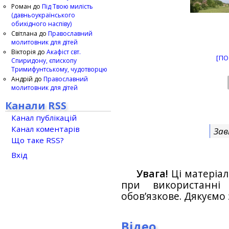
Роман
до
Під Твою милість
(давньоукраїнського
обихідного наспіву)
Світлана
до
Православний
молитовник для дітей
Вікторія
до
Акафіст свт.
[ПО
Спиридону, єпископу
Тримифунтському, чудотворцю
Андрій
до
Православний
молитовник для дітей
Канали RSS
Канал публікацій
Канал коментарів
Зав
Що таке RSS?
Вхід
Увага!
Ці матеріал
при використанн
обов’язкове. Дякуємо 
Відео