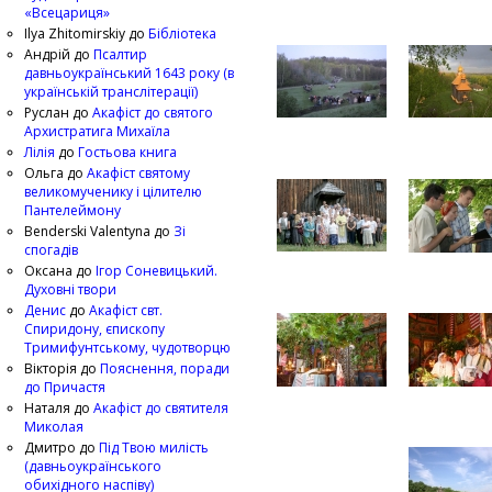
«Всецариця»
Ilya Zhitomirskiy
до
Бібліотека
Андрій
до
Псалтир
давньоукраїнський 1643 року (в
українській транслітерації)
Руслан
до
Акафіст до святого
Архистратига Михаїла
Лілія
до
Гостьова книга
Ольга
до
Акафіст святому
великомученику і цілителю
Пантелеймону
Benderski Valentyna
до
Зі
спогадів
Оксана
до
Ігор Соневицький.
Духовні твори
Денис
до
Акафіст свт.
Спиридону, єпископу
Тримифунтському, чудотворцю
Вікторія
до
Пояснення, поради
до Причастя
Наталя
до
Акафіст до святителя
Миколая
Дмитро
до
Під Твою милість
(давньоукраїнського
обихідного наспіву)