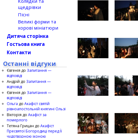
Колядки та
щедрівки
Пісні
Великі форми та
хорові мініатюри
Дитяча сторінка
Гостьова книга
Контакти
Останні відгуки
Євгенія
до
Запитання —
відповіді
Андрій
до
Запитання —
відповіді
Євгенія
до
Запитання —
відповіді
Ольга
до
Акафіст святій
рівноапостольній княгині Ользі
Вікторія
до
Акафіст за
померлого
Тетяна Грицан
до
Акафіст
Пресвятої Богородиці перед Її
чудотворною іконою