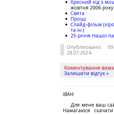
Хресний хід з мо
жовтня 2006 року
Свята
Прощі
Слайд-фільм (хіро
та ін.)
25-рiччя Нашої па
Опубліковано: 09
28.07.2024.
Коментування вим
Залишити відгук »
ІВАН
Для мене ваш са
Намагаюся скачат