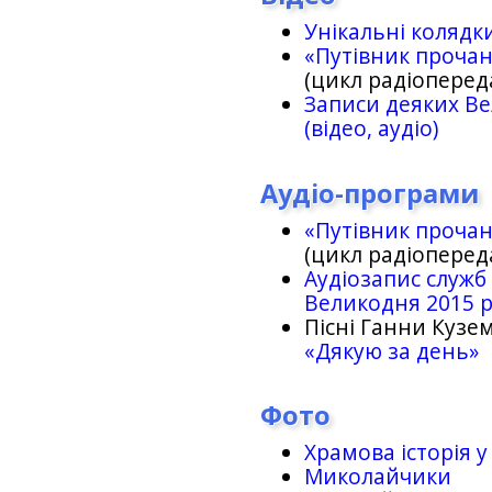
Унікальні колядк
«Путівник проча
(цикл радіоперед
Записи деяких Ве
(відео, аудіо)
Аудіо-програми
«Путівник проча
(цикл радіоперед
Аудіозапис служб
Великодня 2015 
Пісні Ганни Кузем
«Дякую за день»
Фото
Храмова історія у
Миколайчики