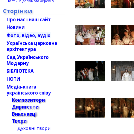
Постійна допомога Херсону
Сторінки
Про нас і наш сайт
Новини
Фото, відео, аудіо
Українська церковна
архітектура
Сад Українського
Модерну
БІБЛІОТЕКА
НОТИ
Медіа-книга
українського співу
Композитори
Диригенти
Виконавці
Твори
Духовні твори