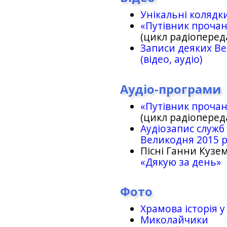
Унікальні колядк
«Путівник проча
(цикл радіоперед
Записи деяких Ве
(відео, аудіо)
Аудіо-програми
«Путівник проча
(цикл радіоперед
Аудіозапис служб
Великодня 2015 
Пісні Ганни Кузем
«Дякую за день»
Фото
Храмова історія у
Миколайчики