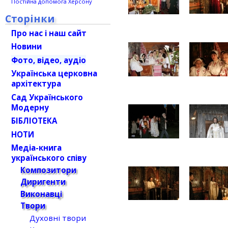
Постійна допомога Херсону
Сторінки
Про нас і наш сайт
Новини
Фото, відео, аудіо
Українська церковна
архітектура
Сад Українського
Модерну
БІБЛІОТЕКА
НОТИ
Медіа-книга
українського співу
Композитори
Диригенти
Виконавці
Твори
Духовні твори