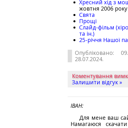
Хресний хід з мо
жовтня 2006 року
Свята
Прощі
Слайд-фільм (хіро
та ін.)
25-рiччя Нашої па
Опубліковано: 09
28.07.2024.
Коментування вим
Залишити відгук »
ІВАН
Для мене ваш са
Намагаюся скачат