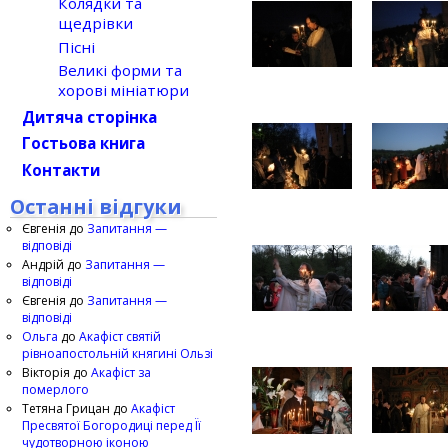
Колядки та
щедрівки
Пісні
Великі форми та
хорові мініатюри
Дитяча сторінка
Гостьова книга
Контакти
Останні відгуки
Євгенія
до
Запитання —
відповіді
Андрій
до
Запитання —
відповіді
Євгенія
до
Запитання —
відповіді
Ольга
до
Акафіст святій
рівноапостольній княгині Ользі
Вікторія
до
Акафіст за
померлого
Тетяна Грицан
до
Акафіст
Пресвятої Богородиці перед Її
чудотворною іконою