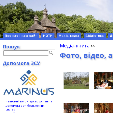
Про нас і наш сайт
НОТИ
Медіа-книга
Бібліотека
Д
Медіа-книга
Пошук
Фото, відео, 
Допомога ЗСУ
Невтомні волонтерські рученята
Допомога роті безпілотних
систем