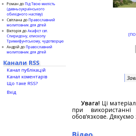
Роман
до
Під Твою милість
(давньоукраїнського
обихідного наспіву)
Світлана
до
Православний
молитовник для дітей
Вікторія
до
Акафіст свт.
[ПО
Спиридону, єпископу
Тримифунтському, чудотворцю
Андрій
до
Православний
молитовник для дітей
Канали RSS
Канал публікацій
Канал коментарів
Зав
Що таке RSS?
Вхід
Увага!
Ці матеріал
при використанн
обов’язкове. Дякуємо 
Відео