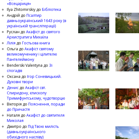
«Всецариця»
Ilya Zhitomirskiy
до
Бібліотека
Андрій
до
Псалтир
давньоукраїнський 1643 року (в
українській транслітерації)
Руслан
до
Акафіст до святого
Архистратига Михаїла
Лілія
до
Гостьова книга
Ольга
до
Акафіст святому
великомученику і цілителю
Пантелеймону
Benderski Valentyna
до
Зі
спогадів
Оксана
до
Ігор Соневицький.
Духовні твори
Денис
до
Акафіст свт.
Спиридону, єпископу
Тримифунтському, чудотворцю
Вікторія
до
Пояснення, поради
до Причастя
Наталя
до
Акафіст до святителя
Миколая
Дмитро
до
Під Твою милість
(давньоукраїнського
обихідного наспіву)