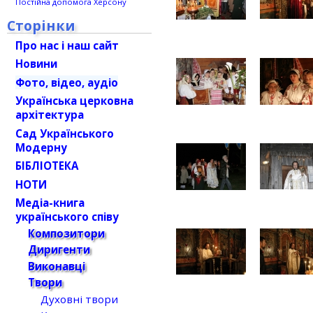
Постійна допомога Херсону
Сторінки
Про нас і наш сайт
Новини
Фото, відео, аудіо
Українська церковна
архітектура
Сад Українського
Модерну
БІБЛІОТЕКА
НОТИ
Медіа-книга
українського співу
Композитори
Диригенти
Виконавці
Твори
Духовні твори