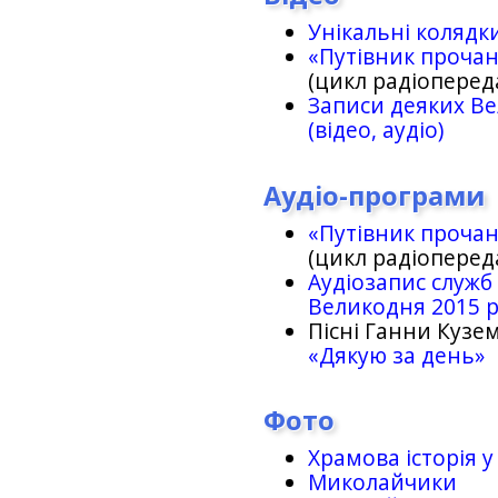
Унікальні колядк
«Путівник проча
(цикл радіоперед
Записи деяких Ве
(відео, аудіо)
Аудіо-програми
«Путівник проча
(цикл радіоперед
Аудіозапис служб
Великодня 2015 
Пісні Ганни Кузем
«Дякую за день»
Фото
Храмова історія у
Миколайчики