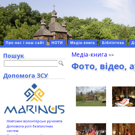
Про нас і наш сайт
НОТИ
Медіа-книга
Бібліотека
Д
Медіа-книга
Пошук
Фото, відео, 
Допомога ЗСУ
Невтомні волонтерські рученята
Допомога роті безпілотних
систем