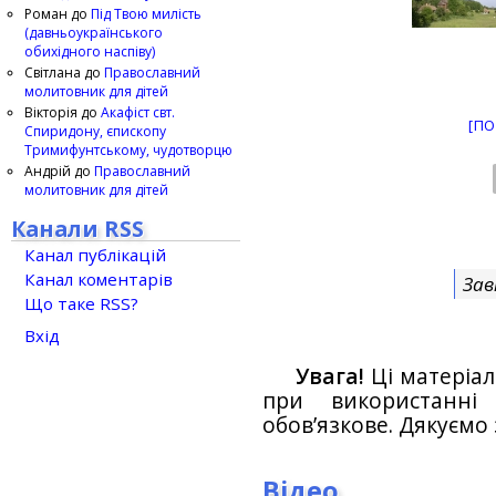
Роман
до
Під Твою милість
(давньоукраїнського
обихідного наспіву)
Світлана
до
Православний
молитовник для дітей
Вікторія
до
Акафіст свт.
[ПО
Спиридону, єпископу
Тримифунтському, чудотворцю
Андрій
до
Православний
молитовник для дітей
Канали RSS
Канал публікацій
Канал коментарів
Зав
Що таке RSS?
Вхід
Увага!
Ці матеріал
при використанн
обов’язкове. Дякуємо 
Відео