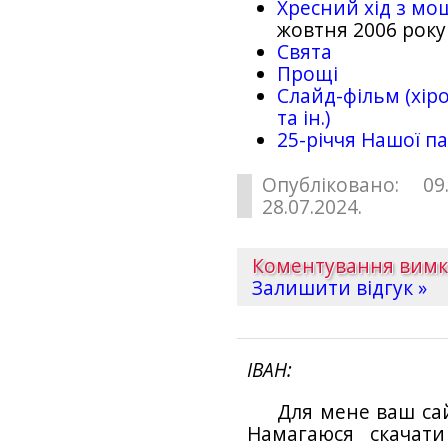
Хресний хід з мо
жовтня 2006 року
Свята
Прощі
Слайд-фільм (хіро
та ін.)
25-рiччя Нашої па
Опубліковано: 09
28.07.2024.
Коментування вим
Залишити відгук »
ІВАН
Для мене ваш са
Намагаюся скачат