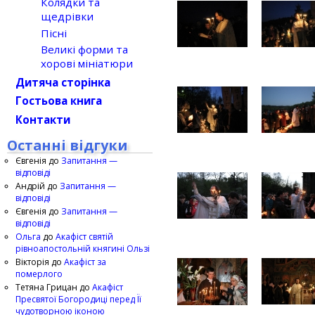
Колядки та
щедрівки
Пісні
Великі форми та
хорові мініатюри
Дитяча сторінка
Гостьова книга
Контакти
Останні відгуки
Євгенія
до
Запитання —
відповіді
Андрій
до
Запитання —
відповіді
Євгенія
до
Запитання —
відповіді
Ольга
до
Акафіст святій
рівноапостольній княгині Ользі
Вікторія
до
Акафіст за
померлого
Тетяна Грицан
до
Акафіст
Пресвятої Богородиці перед Її
чудотворною іконою