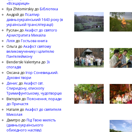
«Всецариця»
Ilya Zhitomirskiy
до
Бібліотека
Андрій
до
Псалтир
давньоукраїнський 1643 року (в
українській транслітерації)
Руслан
до
Акафіст до святого
Архистратига Михаїла
Лілія
до
Гостьова книга
Ольга
до
Акафіст святому
великомученику і цілителю
Пантелеймону
Benderski Valentyna
до
Зі
спогадів
Оксана
до
Ігор Соневицький.
Духовні твори
Денис
до
Акафіст свт.
Спиридону, єпископу
Тримифунтському, чудотворцю
Вікторія
до
Пояснення, поради
до Причастя
Наталя
до
Акафіст до святителя
Миколая
Дмитро
до
Під Твою милість
(давньоукраїнського
обихідного наспіву)