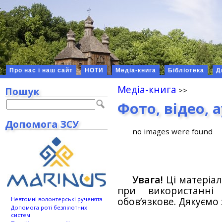
Про нас і наш сайт
НОТИ
Медіа-книга
Бібліотека
Д
Медіа-книга
Пошук
Фото, відео, 
Допомога ЗСУ
no images were found
Увага!
Ці матеріал
при використанн
обов’язкове. Дякуємо 
Невтомні волонтерські рученята
Допомога роті безпілотних
систем