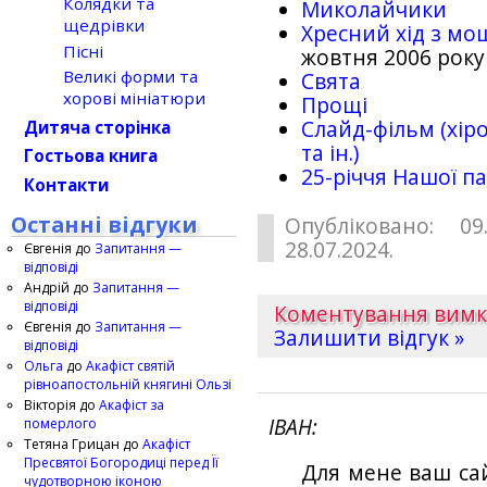
Колядки та
Миколайчики
щедрівки
Хресний хід з мо
Пісні
жовтня 2006 року
Великі форми та
Свята
хорові мініатюри
Прощі
Слайд-фільм (хіро
Дитяча сторінка
та ін.)
Гостьова книга
25-рiччя Нашої па
Контакти
Останні відгуки
Опубліковано: 09
28.07.2024.
Євгенія
до
Запитання —
відповіді
Андрій
до
Запитання —
відповіді
Коментування вим
Євгенія
до
Запитання —
Залишити відгук »
відповіді
Ольга
до
Акафіст святій
рівноапостольній княгині Ользі
Вікторія
до
Акафіст за
ІВАН
померлого
Тетяна Грицан
до
Акафіст
Пресвятої Богородиці перед Її
Для мене ваш са
чудотворною іконою