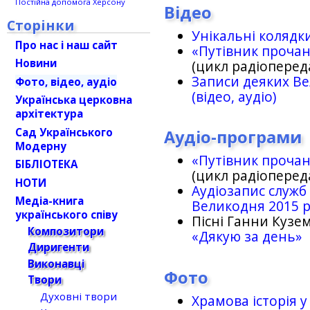
Постійна допомога Херсону
Відео
Сторінки
Унікальні колядк
Про нас і наш сайт
«Путівник проча
Новини
(цикл радіоперед
Записи деяких Ве
Фото, відео, аудіо
(відео, аудіо)
Українська церковна
архітектура
Сад Українського
Аудіо-програми
Модерну
«Путівник проча
БІБЛІОТЕКА
(цикл радіоперед
НОТИ
Аудіозапис служб
Медіа-книга
Великодня 2015 
українського співу
Пісні Ганни Кузем
Композитори
«Дякую за день»
Диригенти
Виконавці
Фото
Твори
Духовні твори
Храмова історія у