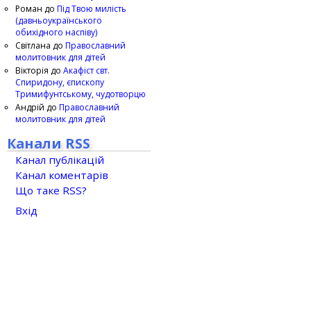
Роман
до
Під Твою милість
(давньоукраїнського
обихідного наспіву)
Світлана
до
Православний
молитовник для дітей
Вікторія
до
Акафіст свт.
Спиридону, єпископу
Тримифунтському, чудотворцю
Андрій
до
Православний
молитовник для дітей
Канали RSS
Канал публікацій
Канал коментарів
Що таке RSS?
Вхід