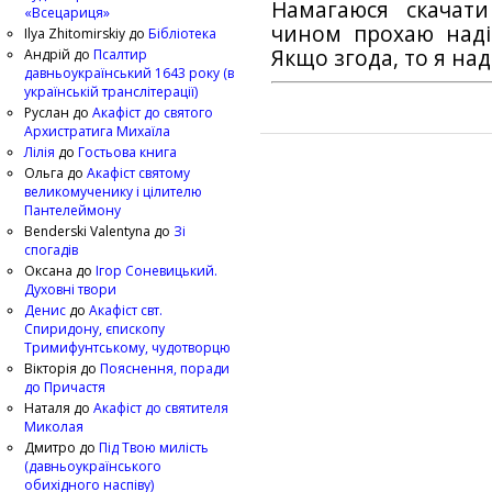
Намагаюся скачат
«Всецариця»
чином прохаю наді
Ilya Zhitomirskiy
до
Бібліотека
Якщо згода, то я на
Андрій
до
Псалтир
давньоукраїнський 1643 року (в
українській транслітерації)
Руслан
до
Акафіст до святого
Архистратига Михаїла
Лілія
до
Гостьова книга
Ольга
до
Акафіст святому
великомученику і цілителю
Пантелеймону
Benderski Valentyna
до
Зі
спогадів
Оксана
до
Ігор Соневицький.
Духовні твори
Денис
до
Акафіст свт.
Спиридону, єпископу
Тримифунтському, чудотворцю
Вікторія
до
Пояснення, поради
до Причастя
Наталя
до
Акафіст до святителя
Миколая
Дмитро
до
Під Твою милість
(давньоукраїнського
обихідного наспіву)