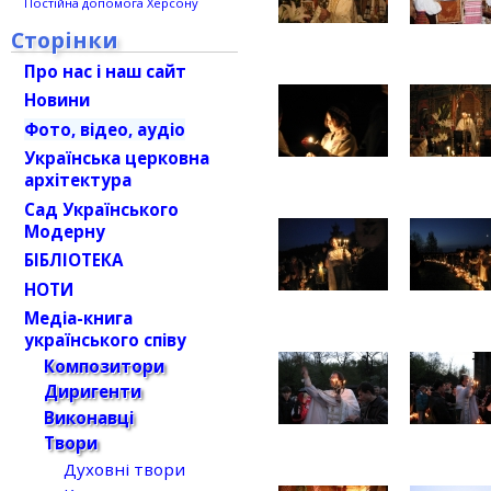
Постійна допомога Херсону
Сторінки
Про нас і наш сайт
Новини
Фото, відео, аудіо
Українська церковна
архітектура
Сад Українського
Модерну
БІБЛІОТЕКА
НОТИ
Медіа-книга
українського співу
Композитори
Диригенти
Виконавці
Твори
Духовні твори