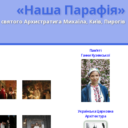
«Наша Парафія»
 святого Архистратига Михаїла, Київ, Пирогів
Памʼяті
Ганни Куземської
Українська Церковна
Архітектура