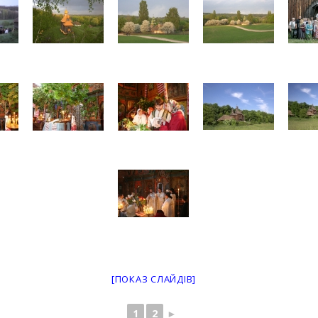
[ПОКАЗ СЛАЙДІВ]
1
2
►