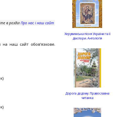
те в розділ
Про нас і наш сайт
Херувимська пісня України та її
діаспори. Антологія
 на наш сайт обов’язкове.
к)
Дорога додому. Православна
читанка
к)