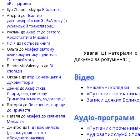
«Всецариця»
Ilya Zhitomirskiy
до
Бібліотека
Андрій
до
Псалтир
давньоукраїнський 1643 року (в
українській транслітерації)
Руслан
до
Акафіст до святого
Архистратига Михаїла
Лілія
до
Гостьова книга
Ольга
до
Акафіст святому
Увага!
Ці матеріали є 
великомученику і цілителю
Дякуємо за розуміння :-)
Пантелеймону
Benderski Valentyna
до
Зі
спогадів
Відео
Оксана
до
Ігор Соневицький.
Духовні твори
Унікальні колядки — ж
Денис
до
Акафіст свт.
«Путівник прочанина
Спиридону, єпископу
Тримифунтському, чудотворцю
Записи деяких Великод
Вікторія
до
Пояснення, поради
до Причастя
Аудіо-програми
Наталя
до
Акафіст до святителя
Миколая
«Путівник прочанина
Дмитро
до
Під Твою милість
(давньоукраїнського
Аудіозапис служб Стр
обихідного наспіву)