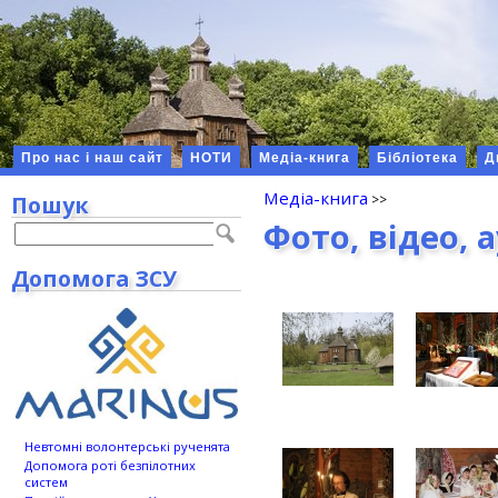
Про нас і наш сайт
НОТИ
Медіа-книга
Бібліотека
Д
Медіа-книга
Пошук
Фото, відео, 
Допомога ЗСУ
Невтомні волонтерські рученята
Допомога роті безпілотних
систем