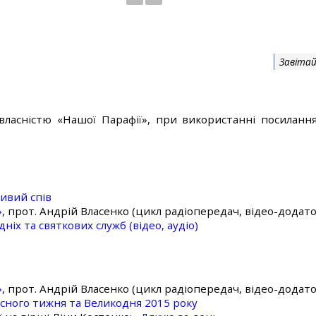
Завітай
власністю «Нашої Парафії», при використанні посилання
ивий спів
»
, прот. Андрій Власенко (цикл радіопередач, відео-додато
ніх та святкових служб (відео, аудіо)
»
, прот. Андрій Власенко (цикл радіопередач, відео-додато
асного тижня та Великодня 2015 року