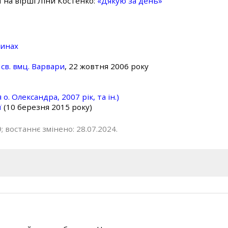
ї на вірші Ліни Костенко:
«Дякую за день»
линах
св. вмц. Варвари
, 22 жовтня 2006 року
о. Олександра, 2007 рік, та ін.)
ї
(10 березня 2015 року)
; востаннє змінено: 28.07.2024.