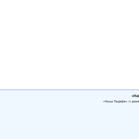
«На
«Наша Парафія» is pow