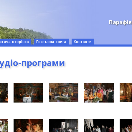
Парафія
итяча сторінка
Гостьова книга
Контакти
аудіо-програми