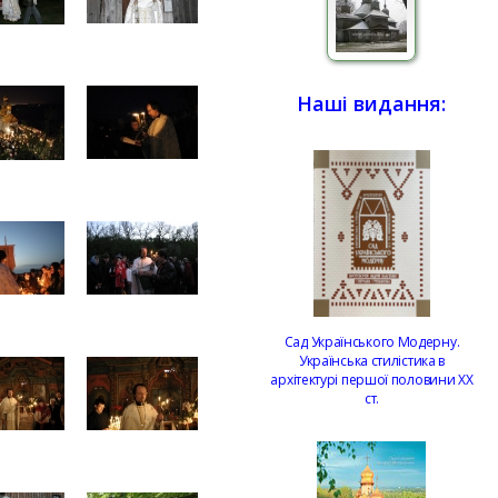
Наші видання:
Сад Українського Модерну.
Українська стилістика в
архітектурі першої половини ХХ
ст.