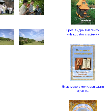
Прот. Андрій Власенко,
«На кораблі спасіння»
Якою мовою молилася давня
Україна…