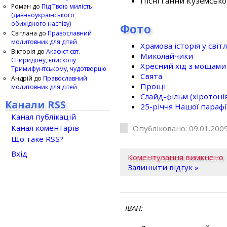
Пісні Ганни Куземсько
Роман
до
Під Твою милість
(давньоукраїнського
обихідного наспіву)
Фото
Світлана
до
Православний
молитовник для дітей
Храмова історія у світ
Вікторія
до
Акафіст свт.
Миколайчики
Спиридону, єпископу
Хресний хід з мощами 
Тримифунтському, чудотворцю
Свята
Андрій
до
Православний
Прощі
молитовник для дітей
Слайд-фільм (хіротонія 
Канали RSS
25-рiччя Нашої парафi
Канал публікацій
Канал коментарів
Опубліковано: 09.01.2009
Що таке RSS?
Вхід
Коментування вимкнено
Залишити відгук »
ІВАН