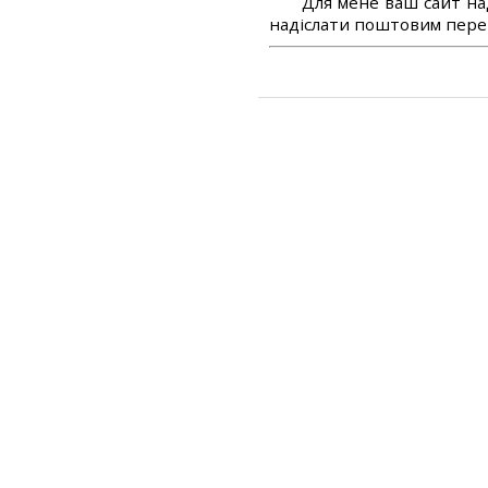
Для мене ваш сайт на
надіслати поштовим перек