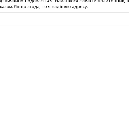
дзвичайно подобається. Намагаюся скачати молитовник, 
азом. Якщо згода, то я надішлю адресу.