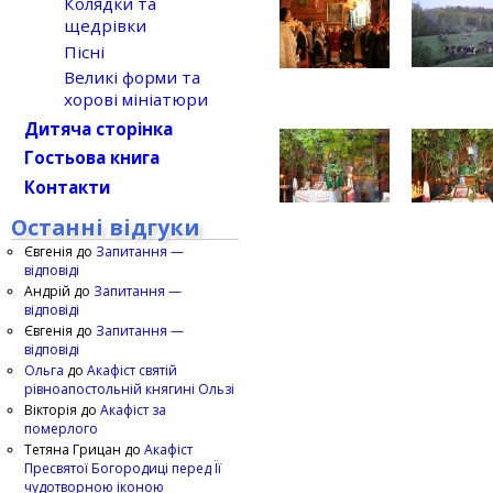
Колядки та
щедрівки
Пісні
Великі форми та
хорові мініатюри
Дитяча сторінка
Гостьова книга
Контакти
Останні відгуки
Євгенія
до
Запитання —
відповіді
Андрій
до
Запитання —
відповіді
Євгенія
до
Запитання —
відповіді
Ольга
до
Акафіст святій
рівноапостольній княгині Ользі
Вікторія
до
Акафіст за
померлого
Тетяна Грицан
до
Акафіст
Пресвятої Богородиці перед Її
чудотворною іконою