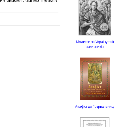
або якимось чином прохаю
Молитви за Україну та її
захисників
Акафіст до Годувальниці