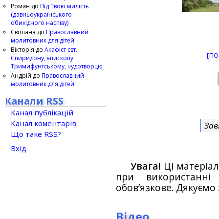
Роман
до
Під Твою милість
(давньоукраїнського
обихідного наспіву)
Світлана
до
Православний
молитовник для дітей
Вікторія
до
Акафіст свт.
[ПО
Спиридону, єпископу
Тримифунтському, чудотворцю
Андрій
до
Православний
молитовник для дітей
Канали RSS
Канал публікацій
Канал коментарів
Зав
Що таке RSS?
Вхід
Увага!
Ці матеріал
при використанн
обов’язкове. Дякуємо 
Відео