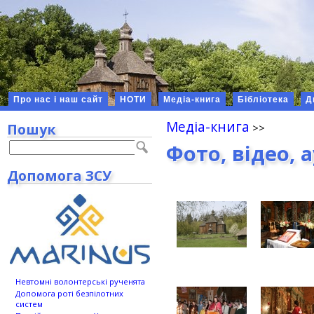
Про нас і наш сайт
НОТИ
Медіа-книга
Бібліотека
Д
Медіа-книга
Пошук
Фото, відео, 
Допомога ЗСУ
Невтомні волонтерські рученята
Допомога роті безпілотних
систем