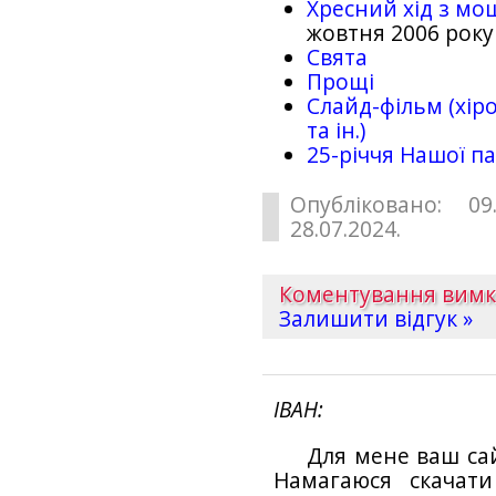
Хресний хід з мо
жовтня 2006 року
Свята
Прощі
Слайд-фільм (хіро
та ін.)
25-рiччя Нашої па
Опубліковано: 09
28.07.2024.
Коментування вим
Залишити відгук »
ІВАН
Для мене ваш са
Намагаюся скачат