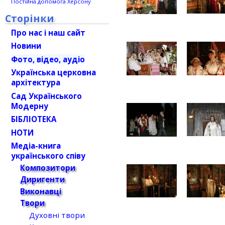
Постійна допомога Херсону
Сторінки
Про нас і наш сайт
Новини
Фото, відео, аудіо
Українська церковна
архітектура
Сад Українського
Модерну
БІБЛІОТЕКА
НОТИ
Медіа-книга
українського співу
Композитори
Диригенти
Виконавці
Твори
Духовні твори