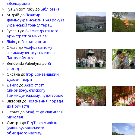
«Всецариця»
Ilya Zhitomirskiy
до
Бібліотека
Андрій
до
Псалтир
давньоукраїнський 1643 року (в
українській транслітерації)
Руслан
до
Акафіст до святого
Архистратига Михаїла
Лілія
до
Гостьова книга
Ольга
до
Акафіст святому
великомученику і цілителю
Пантелеймону
Benderski Valentyna
до
Зі
спогадів
Оксана
до
Ігор Соневицький.
Духовні твори
Денис
до
Акафіст свт.
Спиридону, єпископу
Тримифунтському, чудотворцю
Вікторія
до
Пояснення, поради
до Причастя
Наталя
до
Акафіст до святителя
Миколая
Дмитро
до
Під Твою милість
(давньоукраїнського
обихідного наспіву)