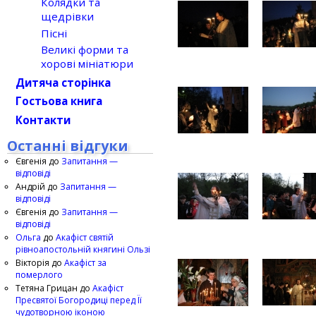
Колядки та
щедрівки
Пісні
Великі форми та
хорові мініатюри
Дитяча сторінка
Гостьова книга
Контакти
Останні відгуки
Євгенія
до
Запитання —
відповіді
Андрій
до
Запитання —
відповіді
Євгенія
до
Запитання —
відповіді
Ольга
до
Акафіст святій
рівноапостольній княгині Ользі
Вікторія
до
Акафіст за
померлого
Тетяна Грицан
до
Акафіст
Пресвятої Богородиці перед Її
чудотворною іконою