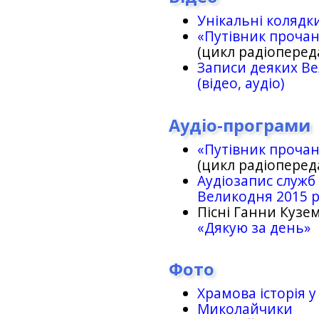
Унікальні колядк
«Путівник проча
(цикл радіоперед
Записи деяких Ве
(відео, аудіо)
Аудіо-програми
«Путівник проча
(цикл радіоперед
Аудіозапис служб
Великодня 2015 
Пісні Ганни Кузем
«Дякую за день»
Фото
Храмова історія у
Миколайчики