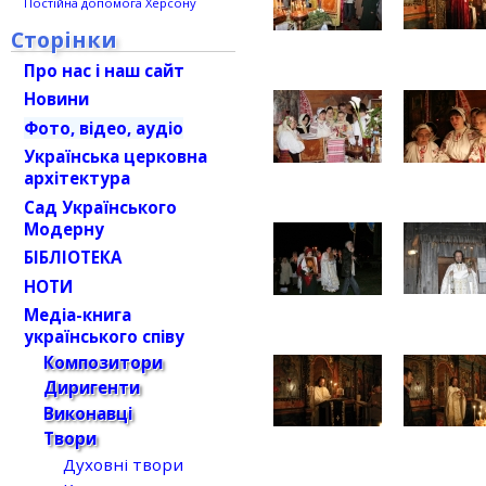
Постійна допомога Херсону
Сторінки
Про нас і наш сайт
Новини
Фото, відео, аудіо
Українська церковна
архітектура
Сад Українського
Модерну
БІБЛІОТЕКА
НОТИ
Медіа-книга
українського співу
Композитори
Диригенти
Виконавці
Твори
Духовні твори