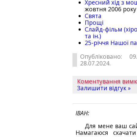
Хресний хід з мо
жовтня 2006 року
Свята
Прощі
Слайд-фільм (хіро
та ін.)
25-рiччя Нашої па
Опубліковано: 09
28.07.2024.
Коментування вим
Залишити відгук »
ІВАН
Для мене ваш са
Намагаюся скачат