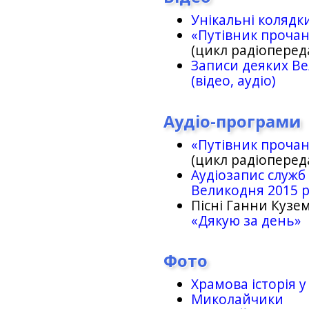
Унікальні колядк
«Путівник проча
(цикл радіоперед
Записи деяких Ве
(відео, аудіо)
Аудіо-програми
«Путівник проча
(цикл радіоперед
Аудіозапис служб
Великодня 2015 
Пісні Ганни Кузем
«Дякую за день»
Фото
Храмова історія у
Миколайчики