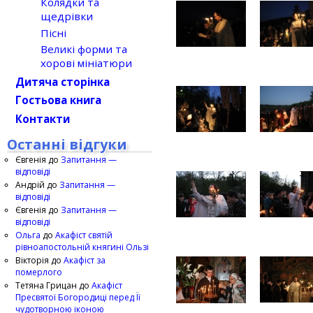
Колядки та
щедрівки
Пісні
Великі форми та
хорові мініатюри
Дитяча сторінка
Гостьова книга
Контакти
Останні відгуки
Євгенія
до
Запитання —
відповіді
Андрій
до
Запитання —
відповіді
Євгенія
до
Запитання —
відповіді
Ольга
до
Акафіст святій
рівноапостольній княгині Ользі
Вікторія
до
Акафіст за
померлого
Тетяна Грицан
до
Акафіст
Пресвятої Богородиці перед Її
чудотворною іконою