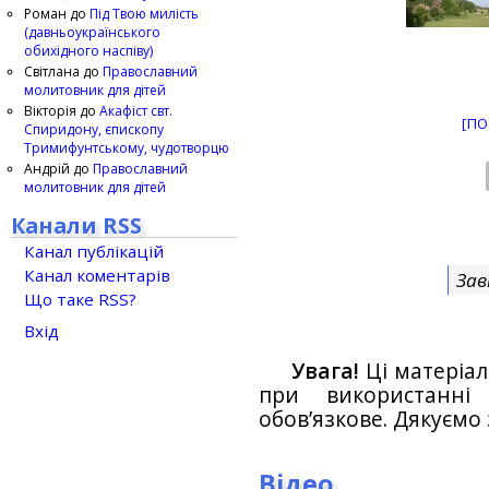
Роман
до
Під Твою милість
(давньоукраїнського
обихідного наспіву)
Світлана
до
Православний
молитовник для дітей
Вікторія
до
Акафіст свт.
[ПО
Спиридону, єпископу
Тримифунтському, чудотворцю
Андрій
до
Православний
молитовник для дітей
Канали RSS
Канал публікацій
Канал коментарів
Зав
Що таке RSS?
Вхід
Увага!
Ці матеріал
при використанн
обов’язкове. Дякуємо 
Відео