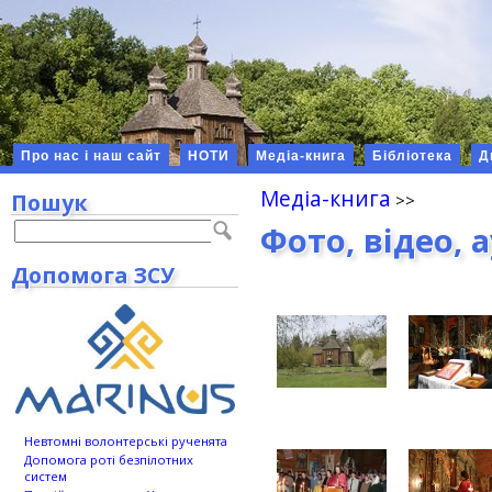
Про нас і наш сайт
НОТИ
Медіа-книга
Бібліотека
Д
Медіа-книга
Пошук
Фото, відео, 
Допомога ЗСУ
Невтомні волонтерські рученята
Допомога роті безпілотних
систем