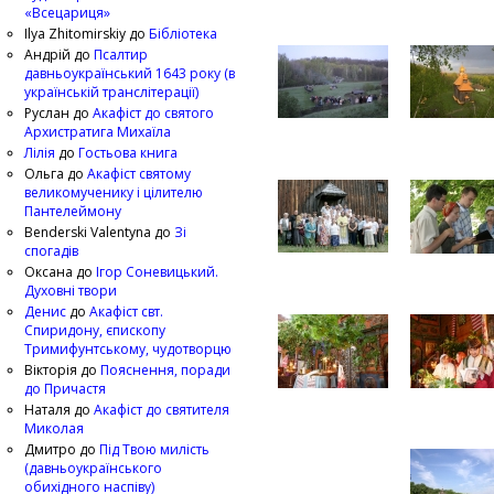
«Всецариця»
Ilya Zhitomirskiy
до
Бібліотека
Андрій
до
Псалтир
давньоукраїнський 1643 року (в
українській транслітерації)
Руслан
до
Акафіст до святого
Архистратига Михаїла
Лілія
до
Гостьова книга
Ольга
до
Акафіст святому
великомученику і цілителю
Пантелеймону
Benderski Valentyna
до
Зі
спогадів
Оксана
до
Ігор Соневицький.
Духовні твори
Денис
до
Акафіст свт.
Спиридону, єпископу
Тримифунтському, чудотворцю
Вікторія
до
Пояснення, поради
до Причастя
Наталя
до
Акафіст до святителя
Миколая
Дмитро
до
Під Твою милість
(давньоукраїнського
обихідного наспіву)