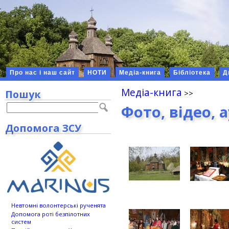
Про нас і наш сайт
НОТИ
Медіа-книга
Бібліотека
Д
Медіа-книга
Пошук
Фото, відео, 
Допомога ЗСУ
Невтомні волонтерські рученята
Допомога роті безпілотних
систем