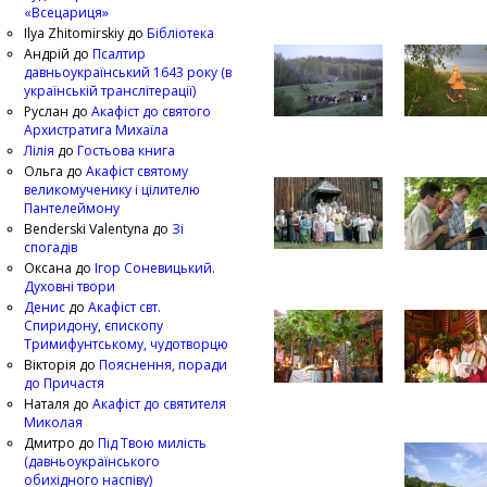
«Всецариця»
Ilya Zhitomirskiy
до
Бібліотека
Андрій
до
Псалтир
давньоукраїнський 1643 року (в
українській транслітерації)
Руслан
до
Акафіст до святого
Архистратига Михаїла
Лілія
до
Гостьова книга
Ольга
до
Акафіст святому
великомученику і цілителю
Пантелеймону
Benderski Valentyna
до
Зі
спогадів
Оксана
до
Ігор Соневицький.
Духовні твори
Денис
до
Акафіст свт.
Спиридону, єпископу
Тримифунтському, чудотворцю
Вікторія
до
Пояснення, поради
до Причастя
Наталя
до
Акафіст до святителя
Миколая
Дмитро
до
Під Твою милість
(давньоукраїнського
обихідного наспіву)