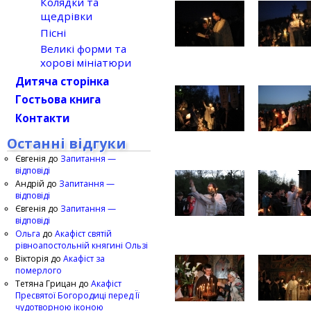
Колядки та
щедрівки
Пісні
Великі форми та
хорові мініатюри
Дитяча сторінка
Гостьова книга
Контакти
Останні відгуки
Євгенія
до
Запитання —
відповіді
Андрій
до
Запитання —
відповіді
Євгенія
до
Запитання —
відповіді
Ольга
до
Акафіст святій
рівноапостольній княгині Ользі
Вікторія
до
Акафіст за
померлого
Тетяна Грицан
до
Акафіст
Пресвятої Богородиці перед Її
чудотворною іконою