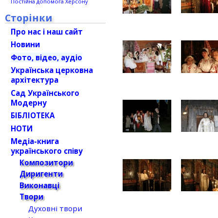
Постійна допомога Херсону
Сторінки
Про нас і наш сайт
Новини
Фото, відео, аудіо
Українська церковна
архітектура
Сад Українського
Модерну
БІБЛІОТЕКА
НОТИ
Медіа-книга
українського співу
Композитори
Диригенти
Виконавці
Твори
Духовні твори