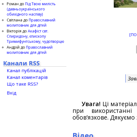
Роман
до
Під Твою милість
(давньоукраїнського
обихідного наспіву)
Світлана
до
Православний
молитовник для дітей
Вікторія
до
Акафіст свт.
[ПО
Спиридону, єпископу
Тримифунтському, чудотворцю
Андрій
до
Православний
молитовник для дітей
Канали RSS
Канал публікацій
Канал коментарів
Зав
Що таке RSS?
Вхід
Увага!
Ці матеріал
при використанн
обов’язкове. Дякуємо 
Відео