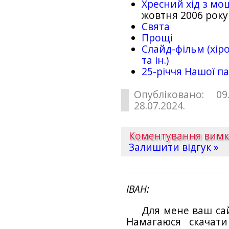
Хресний хід з мо
жовтня 2006 року
Свята
Прощі
Слайд-фільм (хіро
та ін.)
25-рiччя Нашої па
Опубліковано: 09
28.07.2024.
Коментування вим
Залишити відгук »
ІВАН
Для мене ваш са
Намагаюся скачат