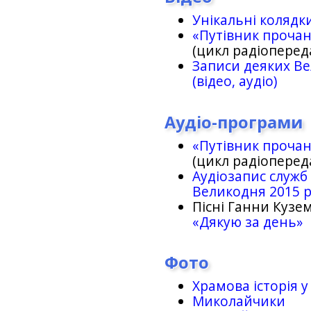
Унікальні колядк
«Путівник проча
(цикл радіоперед
Записи деяких Ве
(відео, аудіо)
Аудіо-програми
«Путівник проча
(цикл радіоперед
Аудіозапис служб
Великодня 2015 
Пісні Ганни Кузем
«Дякую за день»
Фото
Храмова історія у
Миколайчики