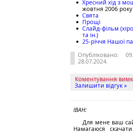
Хресний хід з мо
жовтня 2006 року
Свята
Прощі
Слайд-фільм (хіро
та ін.)
25-рiччя Нашої па
Опубліковано: 09
28.07.2024.
Коментування вим
Залишити відгук »
ІВАН
Для мене ваш са
Намагаюся скачат