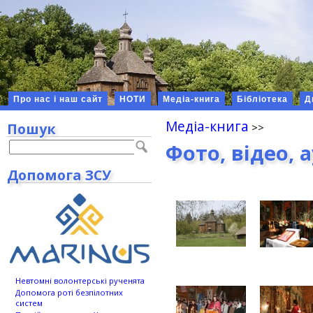
Про нас і наш сайт
НОТИ
Медіа-книга
Бібліотека
Д
Медіа-книга
Пошук
Фото, відео, 
Допомога ЗСУ
Невтомні волонтерські рученята
Допомога роті безпілотних
систем