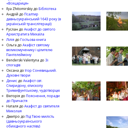
«Всецариця»
Ilya Zhitomirskiy
до
Бібліотека
Андрій
до
Псалтир
давньоукраїнський 1643 року (в
українській транслітерації)
Руслан
до
Акафіст до святого
Архистратига Михаїла
Лілія
до
Гостьова книга
Ольга
до
Акафіст святому
великомученику і цілителю
Пантелеймону
Benderski Valentyna
до
Зі
спогадів
Оксана
до
Ігор Соневицький.
Духовні твори
Денис
до
Акафіст свт.
Спиридону, єпископу
Тримифунтському, чудотворцю
Вікторія
до
Пояснення, поради
до Причастя
Наталя
до
Акафіст до святителя
Миколая
Дмитро
до
Під Твою милість
(давньоукраїнського
обихідного наспіву)