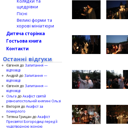
Колядки та
щедрівки
Пісні
Великі форми та
хорові мініатюри
Дитяча сторінка
Гостьова книга
Контакти
Останні відгуки
Євгенія
до
Запитання —
відповіді
Андрій
до
Запитання —
відповіді
Євгенія
до
Запитання —
відповіді
Ольга
до
Акафіст святій
рівноапостольній княгині Ользі
Вікторія
до
Акафіст за
померлого
Тетяна Грицан
до
Акафіст
Пресвятої Богородиці перед Її
чудотворною іконою