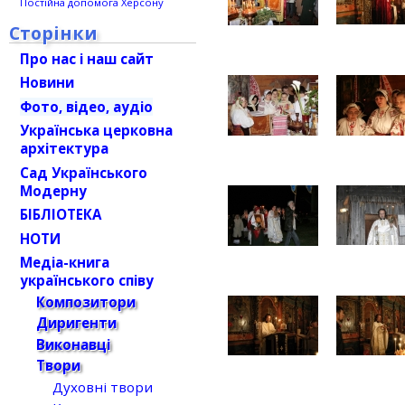
Постійна допомога Херсону
Сторінки
Про нас і наш сайт
Новини
Фото, відео, аудіо
Українська церковна
архітектура
Сад Українського
Модерну
БІБЛІОТЕКА
НОТИ
Медіа-книга
українського співу
Композитори
Диригенти
Виконавці
Твори
Духовні твори