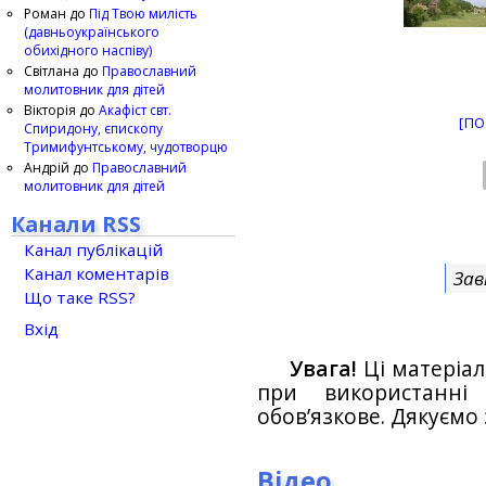
Роман
до
Під Твою милість
(давньоукраїнського
обихідного наспіву)
Світлана
до
Православний
молитовник для дітей
Вікторія
до
Акафіст свт.
[ПО
Спиридону, єпископу
Тримифунтському, чудотворцю
Андрій
до
Православний
молитовник для дітей
Канали RSS
Канал публікацій
Канал коментарів
Зав
Що таке RSS?
Вхід
Увага!
Ці матеріал
при використанн
обов’язкове. Дякуємо 
Відео