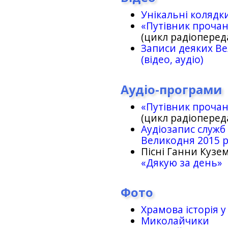
Унікальні колядк
«Путівник проча
(цикл радіоперед
Записи деяких Ве
(відео, аудіо)
Аудіо-програми
«Путівник проча
(цикл радіоперед
Аудіозапис служб
Великодня 2015 
Пісні Ганни Кузем
«Дякую за день»
Фото
Храмова історія у
Миколайчики