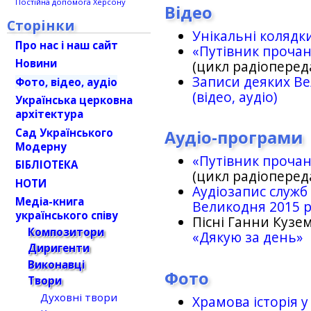
Постійна допомога Херсону
Відео
Сторінки
Унікальні колядк
Про нас і наш сайт
«Путівник проча
Новини
(цикл радіоперед
Записи деяких Ве
Фото, відео, аудіо
(відео, аудіо)
Українська церковна
архітектура
Сад Українського
Аудіо-програми
Модерну
«Путівник проча
БІБЛІОТЕКА
(цикл радіоперед
НОТИ
Аудіозапис служб
Медіа-книга
Великодня 2015 
українського співу
Пісні Ганни Кузем
Композитори
«Дякую за день»
Диригенти
Виконавці
Фото
Твори
Духовні твори
Храмова історія у