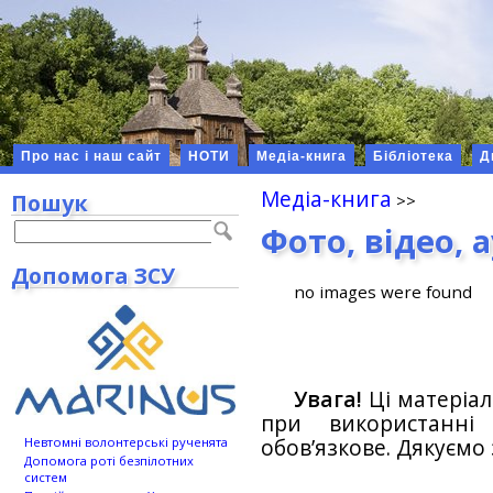
Про нас і наш сайт
НОТИ
Медіа-книга
Бібліотека
Д
Медіа-книга
Пошук
Фото, відео, 
Допомога ЗСУ
no images were found
Увага!
Ці матеріал
при використанн
обов’язкове. Дякуємо 
Невтомні волонтерські рученята
Допомога роті безпілотних
систем