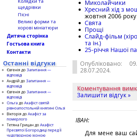
Колядки та
Миколайчики
щедрівки
Хресний хід з мо
Пісні
жовтня 2006 року
Великі форми та
Свята
хорові мініатюри
Прощі
Слайд-фільм (хіро
Дитяча сторінка
та ін.)
Гостьова книга
25-рiччя Нашої па
Контакти
Останні відгуки
Опубліковано: 09
28.07.2024.
Євгенія
до
Запитання —
відповіді
Андрій
до
Запитання —
відповіді
Коментування вим
Євгенія
до
Запитання —
Залишити відгук »
відповіді
Ольга
до
Акафіст святій
рівноапостольній княгині Ользі
Вікторія
до
Акафіст за
ІВАН
померлого
Тетяна Грицан
до
Акафіст
Пресвятої Богородиці перед Її
Для мене ваш са
чудотворною іконою