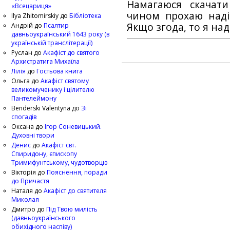
Намагаюся скачат
«Всецариця»
чином прохаю наді
Ilya Zhitomirskiy
до
Бібліотека
Якщо згода, то я на
Андрій
до
Псалтир
давньоукраїнський 1643 року (в
українській транслітерації)
Руслан
до
Акафіст до святого
Архистратига Михаїла
Лілія
до
Гостьова книга
Ольга
до
Акафіст святому
великомученику і цілителю
Пантелеймону
Benderski Valentyna
до
Зі
спогадів
Оксана
до
Ігор Соневицький.
Духовні твори
Денис
до
Акафіст свт.
Спиридону, єпископу
Тримифунтському, чудотворцю
Вікторія
до
Пояснення, поради
до Причастя
Наталя
до
Акафіст до святителя
Миколая
Дмитро
до
Під Твою милість
(давньоукраїнського
обихідного наспіву)