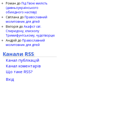
Роман
до
Під Твою милість
(давньоукраїнського
обихідного наспіву)
Світлана
до
Православний
молитовник для дітей
Вікторія
до
Акафіст свт.
Спиридону, єпископу
Тримифунтському, чудотворцю
Андрій
до
Православний
молитовник для дітей
Канали RSS
Канал публікацій
Канал коментарів
Що таке RSS?
Вхід