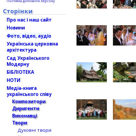
Постійна допомога Херсону
Сторінки
Про нас і наш сайт
Новини
Фото, відео, аудіо
Українська церковна
архітектура
Сад Українського
Модерну
БІБЛІОТЕКА
НОТИ
Медіа-книга
українського співу
Композитори
Диригенти
Виконавці
Твори
Духовні твори