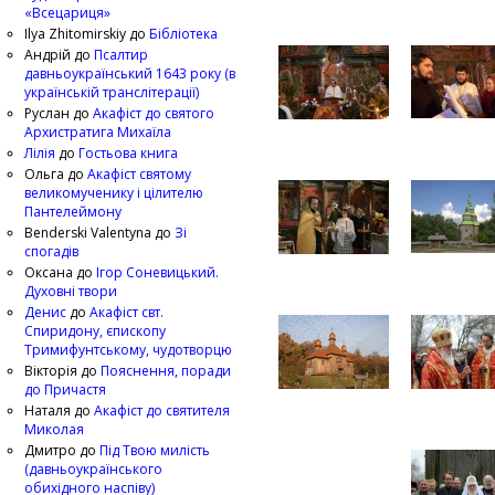
«Всецариця»
Ilya Zhitomirskiy
до
Бібліотека
Андрій
до
Псалтир
давньоукраїнський 1643 року (в
українській транслітерації)
Руслан
до
Акафіст до святого
Архистратига Михаїла
Лілія
до
Гостьова книга
Ольга
до
Акафіст святому
великомученику і цілителю
Пантелеймону
Benderski Valentyna
до
Зі
спогадів
Оксана
до
Ігор Соневицький.
Духовні твори
Денис
до
Акафіст свт.
Спиридону, єпископу
Тримифунтському, чудотворцю
Вікторія
до
Пояснення, поради
до Причастя
Наталя
до
Акафіст до святителя
Миколая
Дмитро
до
Під Твою милість
(давньоукраїнського
обихідного наспіву)