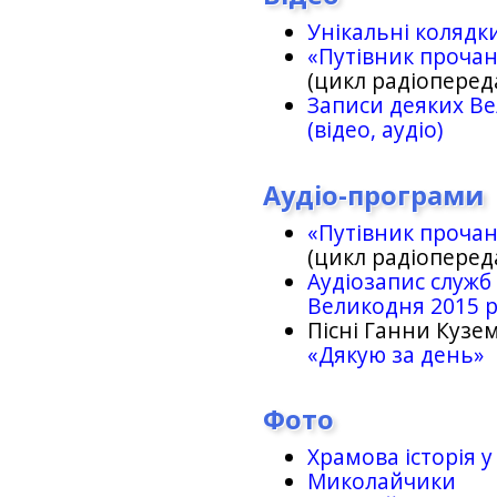
Унікальні колядк
«Путівник проча
(цикл радіоперед
Записи деяких Ве
(відео, аудіо)
Аудіо-програми
«Путівник проча
(цикл радіоперед
Аудіозапис служб
Великодня 2015 
Пісні Ганни Кузем
«Дякую за день»
Фото
Храмова історія у
Миколайчики