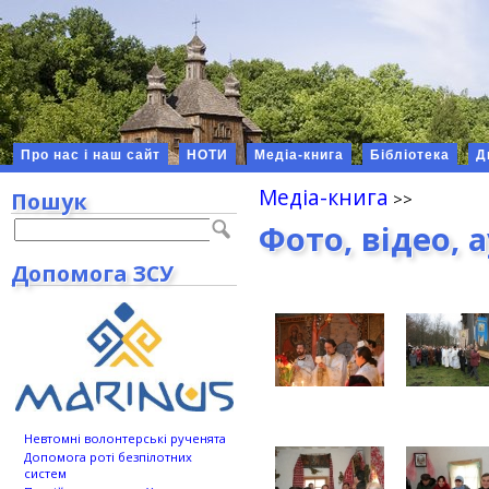
Про нас і наш сайт
НОТИ
Медіа-книга
Бібліотека
Д
Медіа-книга
Пошук
Фото, відео, 
Допомога ЗСУ
Невтомні волонтерські рученята
Допомога роті безпілотних
систем