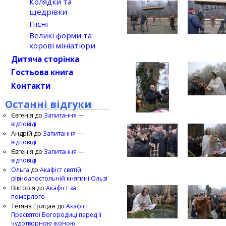
Колядки та
щедрівки
Пісні
Великі форми та
хорові мініатюри
Дитяча сторінка
Гостьова книга
Контакти
Останні відгуки
Євгенія
до
Запитання —
відповіді
Андрій
до
Запитання —
відповіді
Євгенія
до
Запитання —
відповіді
Ольга
до
Акафіст святій
рівноапостольній княгині Ользі
Вікторія
до
Акафіст за
померлого
Тетяна Грицан
до
Акафіст
Пресвятої Богородиці перед Її
чудотворною іконою