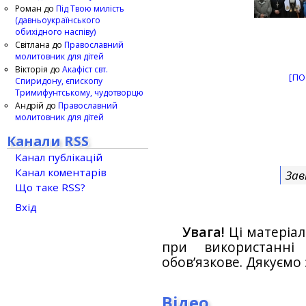
Роман
до
Під Твою милість
(давньоукраїнського
обихідного наспіву)
Світлана
до
Православний
молитовник для дітей
Вікторія
до
Акафіст свт.
[ПО
Спиридону, єпископу
Тримифунтському, чудотворцю
Андрій
до
Православний
молитовник для дітей
Канали RSS
Канал публікацій
Канал коментарів
Зав
Що таке RSS?
Вхід
Увага!
Ці матеріал
при використанн
обов’язкове. Дякуємо 
Відео