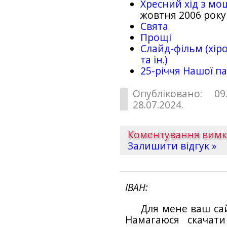
Хресний хід з мо
жовтня 2006 року
Свята
Прощі
Слайд-фільм (хіро
та ін.)
25-рiччя Нашої па
Опубліковано: 09
28.07.2024.
Коментування вим
Залишити відгук »
ІВАН
Для мене ваш са
Намагаюся скачат