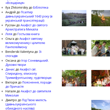
«Всецариця»
Ilya Zhitomirskiy
до
Бібліотека
Андрій
до
Псалтир
давньоукраїнський 1643 року (в
українській транслітерації)
Руслан
до
Акафіст до святого
Архистратига Михаїла
Лілія
до
Гостьова книга
Ольга
до
Акафіст святому
великомученику і цілителю
Пантелеймону
Benderski Valentyna
до
Зі
спогадів
Оксана
до
Ігор Соневицький.
Духовні твори
Денис
до
Акафіст свт.
Спиридону, єпископу
Тримифунтському, чудотворцю
Вікторія
до
Пояснення, поради
до Причастя
Наталя
до
Акафіст до святителя
Миколая
Дмитро
до
Під Твою милість
(давньоукраїнського
обихідного наспіву)