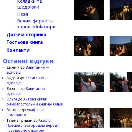
Колядки та
щедрівки
Пісні
Великі форми та
хорові мініатюри
Дитяча сторінка
Гостьова книга
Контакти
Останні відгуки
Євгенія
до
Запитання —
відповіді
Андрій
до
Запитання —
відповіді
Євгенія
до
Запитання —
відповіді
Ольга
до
Акафіст святій
рівноапостольній княгині Ользі
Вікторія
до
Акафіст за
померлого
Тетяна Грицан
до
Акафіст
Пресвятої Богородиці перед Її
чудотворною іконою