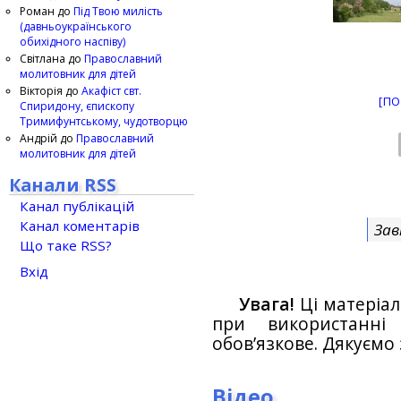
Роман
до
Під Твою милість
(давньоукраїнського
обихідного наспіву)
Світлана
до
Православний
молитовник для дітей
Вікторія
до
Акафіст свт.
[ПО
Спиридону, єпископу
Тримифунтському, чудотворцю
Андрій
до
Православний
молитовник для дітей
Канали RSS
Канал публікацій
Канал коментарів
Зав
Що таке RSS?
Вхід
Увага!
Ці матеріал
при використанн
обов’язкове. Дякуємо 
Відео