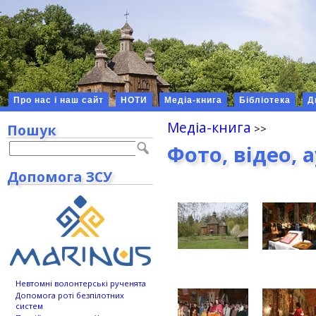
Про нас і наш сайт
НОТИ
Медіа-книга
Бібліотека
Д
Медіа-книга
Пошук
Фото, відео, 
Допомога ЗСУ
Невтомні волонтерські рученята
Допомога роті безпілотних
систем