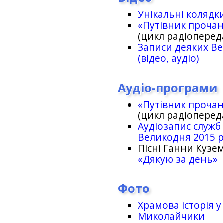
Унікальні колядк
«Путівник проча
(цикл радіоперед
Записи деяких Ве
(відео, аудіо)
Аудіо-програми
«Путівник проча
(цикл радіоперед
Аудіозапис служб
Великодня 2015 
Пісні Ганни Кузем
«Дякую за день»
Фото
Храмова історія у
Миколайчики