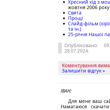
Хресний хід з мо
жовтня 2006 року
Свята
Прощі
Слайд-фільм (хіро
та ін.)
25-рiччя Нашої па
Опубліковано: 09
28.07.2024.
Коментування вим
Залишити відгук »
ІВАН
Для мене ваш са
Намагаюся скачат