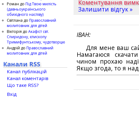
Коментування вим
Роман
до
Під Твою милість
Залишити відгук »
(давньоукраїнського
обихідного наспіву)
Світлана
до
Православний
молитовник для дітей
Вікторія
до
Акафіст свт.
ІВАН
Спиридону, єпископу
Тримифунтському, чудотворцю
Для мене ваш са
Андрій
до
Православний
молитовник для дітей
Намагаюся скачат
чином прохаю наді
Канали RSS
Якщо згода, то я на
Канал публікацій
Канал коментарів
Що таке RSS?
Вхід