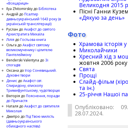
«Всецариця»
Великодня 2015 
Ilya Zhitomirskiy
до
Бібліотека
Пісні Ганни Кузем
Андрій
до
Псалтир
«Дякую за день»
давньоукраїнський 1643 року (в
українській транслітерації)
Руслан
до
Акафіст до святого
Фото
Архистратига Михаїла
Лілія
до
Гостьова книга
Храмова історія у
Ольга
до
Акафіст святому
Миколайчики
великомученику і цілителю
Пантелеймону
Хресний хід з мо
Benderski Valentyna
до
Зі
жовтня 2006 року
спогадів
Свята
Оксана
до
Ігор Соневицький.
Прощі
Духовні твори
Слайд-фільм (хіро
Денис
до
Акафіст свт.
Спиридону, єпископу
та ін.)
Тримифунтському, чудотворцю
25-рiччя Нашої па
Вікторія
до
Пояснення, поради
до Причастя
Опубліковано: 09
Наталя
до
Акафіст до святителя
Миколая
28.07.2024.
Дмитро
до
Під Твою милість
(давньоукраїнського
обихідного наспіву)