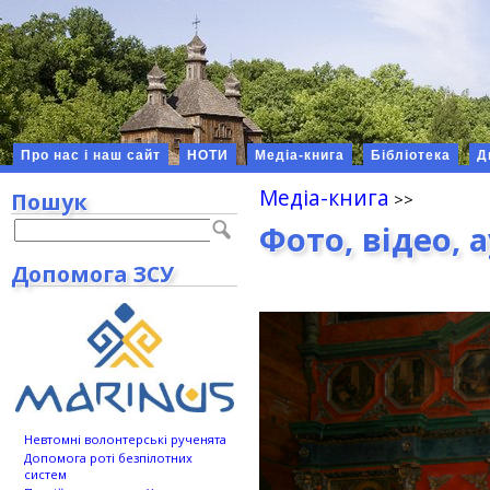
Про нас і наш сайт
НОТИ
Медіа-книга
Бібліотека
Д
Медіа-книга
Пошук
Фото, відео, 
Допомога ЗСУ
Невтомні волонтерські рученята
Допомога роті безпілотних
систем