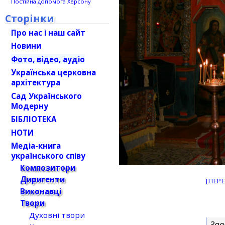
Постійна допомога Херсону
Сторінки
Про нас і наш сайт
Новини
Фото, відео, аудіо
Українська церковна
архітектура
Сад Українського
Модерну
БІБЛІОТЕКА
НОТИ
Медіа-книга
українського співу
Композитори
Диригенти
[ПЕР
Виконавці
Твори
Духовні твори
Зав