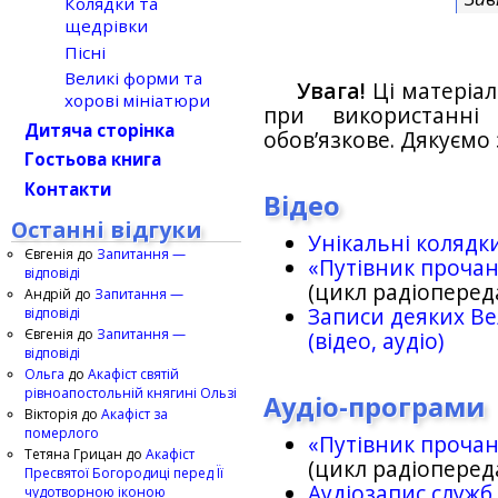
Колядки та
щедрівки
Пісні
Великі форми та
Увага!
Ці матеріал
хорові мініатюри
при використанн
Дитяча сторінка
обов’язкове. Дякуємо 
Гостьова книга
Контакти
Відео
Останні відгуки
Унікальні колядк
Євгенія
до
Запитання —
«Путівник проча
відповіді
(цикл радіоперед
Андрій
до
Запитання —
Записи деяких Ве
відповіді
Євгенія
до
Запитання —
(відео, аудіо)
відповіді
Ольга
до
Акафіст святій
рівноапостольній княгині Ользі
Аудіо-програми
Вікторія
до
Акафіст за
померлого
«Путівник проча
Тетяна Грицан
до
Акафіст
(цикл радіоперед
Пресвятої Богородиці перед Її
Аудіозапис служб
чудотворною іконою