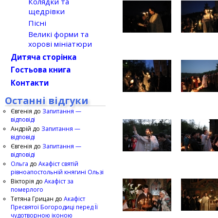
Колядки та
щедрівки
Пісні
Великі форми та
хорові мініатюри
Дитяча сторінка
Гостьова книга
Контакти
Останні відгуки
Євгенія
до
Запитання —
відповіді
Андрій
до
Запитання —
відповіді
Євгенія
до
Запитання —
відповіді
Ольга
до
Акафіст святій
рівноапостольній княгині Ользі
Вікторія
до
Акафіст за
померлого
Тетяна Грицан
до
Акафіст
Пресвятої Богородиці перед Її
чудотворною іконою