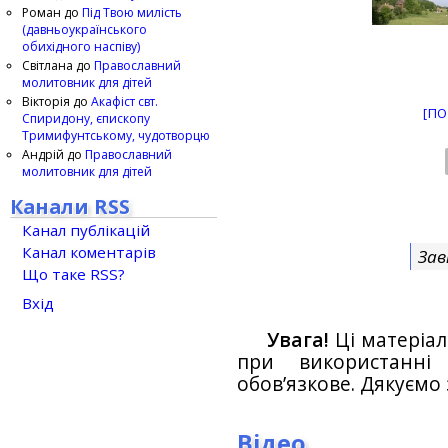
Роман
до
Під Твою милість
(давньоукраїнського
обихідного наспіву)
Світлана
до
Православний
молитовник для дітей
Вікторія
до
Акафіст свт.
[ПО
Спиридону, єпископу
Тримифунтському, чудотворцю
Андрій
до
Православний
молитовник для дітей
Канали RSS
Канал публікацій
Канал коментарів
Зав
Що таке RSS?
Вхід
Увага!
Ці матеріал
при використанн
обов’язкове. Дякуємо 
Відео