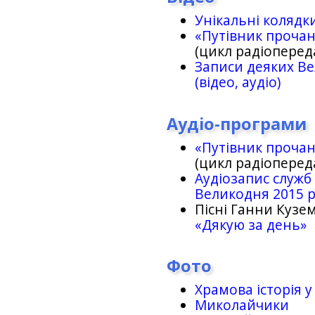
Унікальні колядк
«Путівник проча
(цикл радіоперед
Записи деяких Ве
(відео, аудіо)
Аудіо-програми
«Путівник проча
(цикл радіоперед
Аудіозапис служб
Великодня 2015 
Пісні Ганни Кузем
«Дякую за день»
Фото
Храмова історія у
Миколайчики