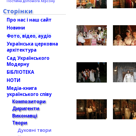
Постійна допомога Херсону
Сторінки
Про нас і наш сайт
Новини
Фото, відео, аудіо
Українська церковна
архітектура
Сад Українського
Модерну
БІБЛІОТЕКА
НОТИ
Медіа-книга
українського співу
Композитори
Диригенти
Виконавці
Твори
Духовні твори