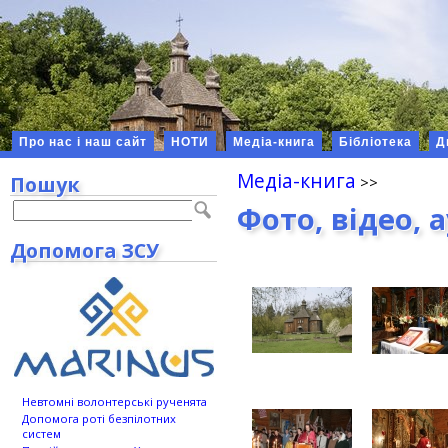
Про нас і наш сайт
НОТИ
Медіа-книга
Бібліотека
Д
Медіа-книга
Пошук
Фото, відео, 
Допомога ЗСУ
Невтомні волонтерські рученята
Допомога роті безпілотних
систем