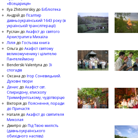
«Всецариця»
Ilya Zhitomirskiy
до
Бібліотека
Андрій
до
Псалтир
давньоукраїнський 1643 року (в
українській транслітерації)
Руслан
до
Акафіст до святого
Архистратига Михаїла
Лілія
до
Гостьова книга
Ольга
до
Акафіст святому
великомученику і цілителю
Пантелеймону
Benderski Valentyna
до
Зі
спогадів
Оксана
до
Ігор Соневицький.
Духовні твори
Денис
до
Акафіст свт.
Спиридону, єпископу
Тримифунтському, чудотворцю
Вікторія
до
Пояснення, поради
до Причастя
Наталя
до
Акафіст до святителя
Миколая
Дмитро
до
Під Твою милість
(давньоукраїнського
обихідного наспіву)