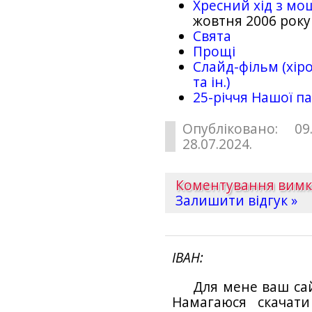
Хресний хід з мо
жовтня 2006 року
Свята
Прощі
Слайд-фільм (хіро
та ін.)
25-рiччя Нашої па
Опубліковано: 09
28.07.2024.
Коментування вим
Залишити відгук »
ІВАН
Для мене ваш са
Намагаюся скачат