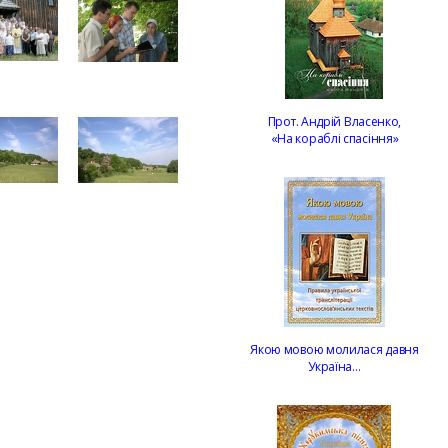
Прот. Андрій Власенко,
«На кораблі спасіння»
Якою мовою молилася давня
Україна…