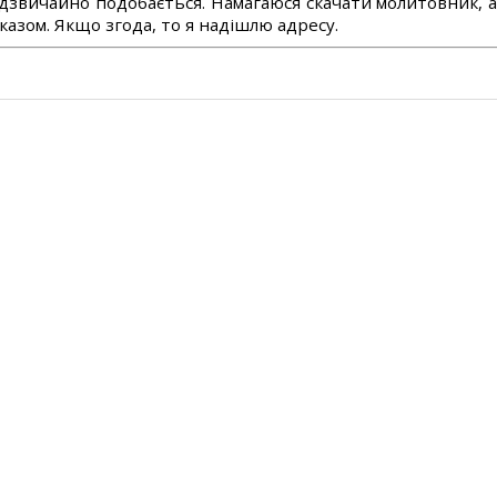
дзвичайно подобається. Намагаюся скачати молитовник, 
азом. Якщо згода, то я надішлю адресу.