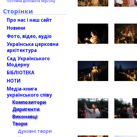
Постійна допомога Херсону
Сторінки
Про нас і наш сайт
Новини
Фото, відео, аудіо
Українська церковна
архітектура
Сад Українського
Модерну
БІБЛІОТЕКА
НОТИ
Медіа-книга
українського співу
Композитори
Диригенти
Виконавці
Твори
Духовні твори