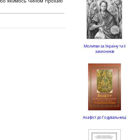
або якимось чином прохаю
Молитви за Україну та її
захисників
Акафіст до Годувальниці