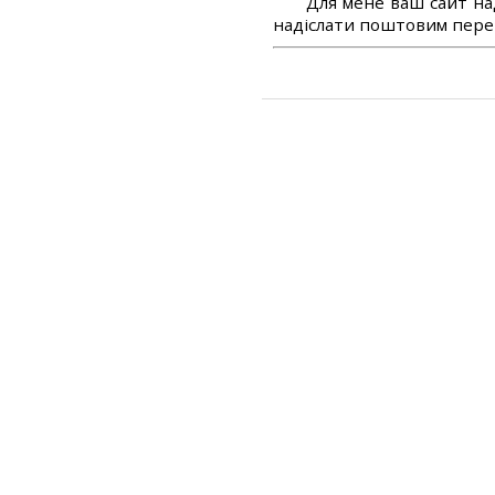
Для мене ваш сайт на
надіслати поштовим перек