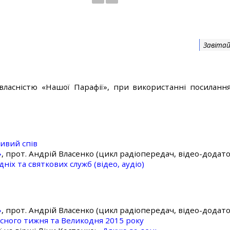
Завітай
власністю «Нашої Парафії», при використанні посилання
ивий спів
»
, прот. Андрій Власенко (цикл радіопередач, відео-додато
ніх та святкових служб (відео, аудіо)
»
, прот. Андрій Власенко (цикл радіопередач, відео-додато
асного тижня та Великодня 2015 року