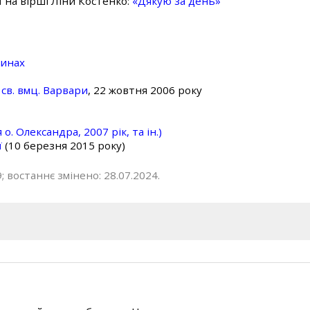
ї на вірші Ліни Костенко:
«Дякую за день»
линах
св. вмц. Варвари
, 22 жовтня 2006 року
о. Олександра, 2007 рік, та ін.)
ї
(10 березня 2015 року)
; востаннє змінено: 28.07.2024.