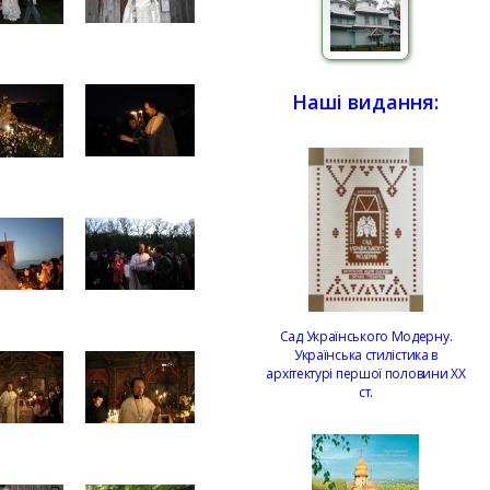
Наші видання:
Сад Українського Модерну.
Українська стилістика в
архітектурі першої половини ХХ
ст.