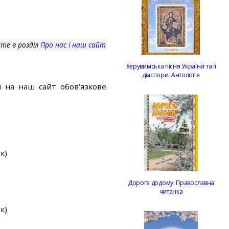
те в розділ
Про нас і наш сайт
Херувимська пісня України та її
діаспори. Антологія
 на наш сайт обов’язкове.
к)
Дорога додому. Православна
читанка
к)