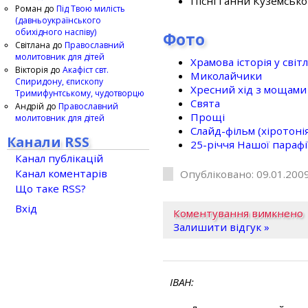
Пісні Ганни Куземсько
Роман
до
Під Твою милість
(давньоукраїнського
обихідного наспіву)
Фото
Світлана
до
Православний
молитовник для дітей
Храмова історія у світ
Вікторія
до
Акафіст свт.
Миколайчики
Спиридону, єпископу
Хресний хід з мощами 
Тримифунтському, чудотворцю
Свята
Андрій
до
Православний
Прощі
молитовник для дітей
Слайд-фільм (хіротонія 
Канали RSS
25-рiччя Нашої парафi
Канал публікацій
Канал коментарів
Опубліковано: 09.01.2009
Що таке RSS?
Вхід
Коментування вимкнено
Залишити відгук »
ІВАН