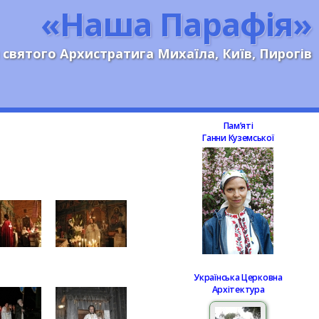
«Наша Парафія»
 святого Архистратига Михаїла, Київ, Пирогів
Памʼяті
Ганни Куземської
Українська Церковна
Архітектура