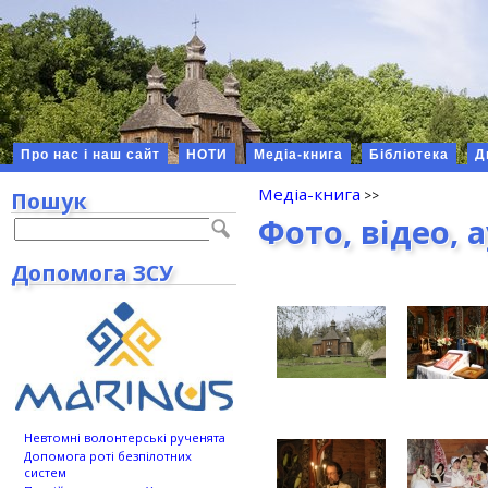
Про нас і наш сайт
НОТИ
Медіа-книга
Бібліотека
Д
Медіа-книга
Пошук
Фото, відео, 
Допомога ЗСУ
Невтомні волонтерські рученята
Допомога роті безпілотних
систем