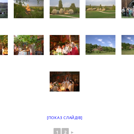
[ПОКАЗ СЛАЙДІВ]
1
2
►