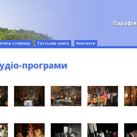
Парафія
итяча сторінка
Гостьова книга
Контакти
аудіо-програми