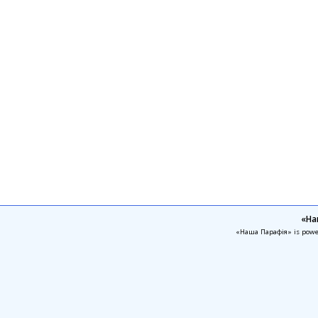
«На
«Наша Парафія» is pow