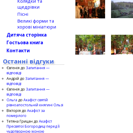
Колядки та
щедрівки
Пісні
Великі форми та
хорові мініатюри
Дитяча сторінка
Гостьова книга
Контакти
Останні відгуки
Євгенія
до
Запитання —
відповіді
Андрій
до
Запитання —
відповіді
Євгенія
до
Запитання —
відповіді
Ольга
до
Акафіст святій
рівноапостольній княгині Ользі
Вікторія
до
Акафіст за
померлого
Тетяна Грицан
до
Акафіст
Пресвятої Богородиці перед Її
чудотворною іконою