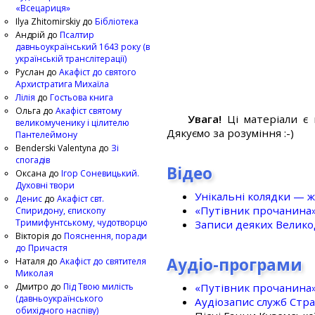
«Всецариця»
Ilya Zhitomirskiy
до
Бібліотека
Андрій
до
Псалтир
давньоукраїнський 1643 року (в
українській транслітерації)
Руслан
до
Акафіст до святого
Архистратига Михаїла
Лілія
до
Гостьова книга
Ольга
до
Акафіст святому
Увага!
Ці матеріали є 
великомученику і цілителю
Дякуємо за розуміння :-)
Пантелеймону
Benderski Valentyna
до
Зі
спогадів
Відео
Оксана
до
Ігор Соневицький.
Духовні твори
Унікальні колядки — ж
Денис
до
Акафіст свт.
«Путівник прочанина
Спиридону, єпископу
Тримифунтському, чудотворцю
Записи деяких Великод
Вікторія
до
Пояснення, поради
до Причастя
Аудіо-програми
Наталя
до
Акафіст до святителя
Миколая
«Путівник прочанина
Дмитро
до
Під Твою милість
(давньоукраїнського
Аудіозапис служб Стр
обихідного наспіву)