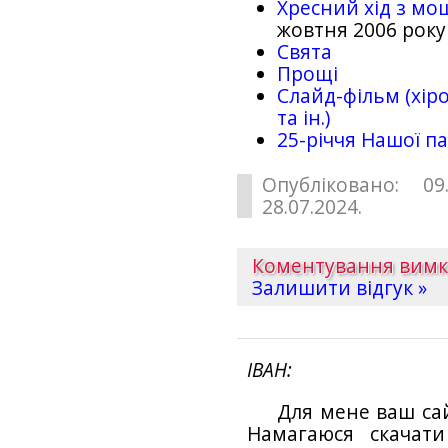
Хресний хід з мо
жовтня 2006 року
Свята
Прощі
Слайд-фільм (хіро
та ін.)
25-рiччя Нашої па
Опубліковано: 09
28.07.2024.
Коментування вим
Залишити відгук »
ІВАН
Для мене ваш са
Намагаюся скачат