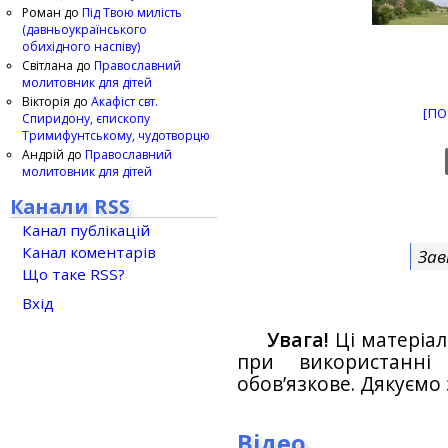
Роман
до
Під Твою милість
(давньоукраїнського
обихідного наспіву)
Світлана
до
Православний
молитовник для дітей
Вікторія
до
Акафіст свт.
[ПО
Спиридону, єпископу
Тримифунтському, чудотворцю
Андрій
до
Православний
молитовник для дітей
Канали RSS
Канал публікацій
Канал коментарів
Зав
Що таке RSS?
Вхід
Увага!
Ці матеріал
при використанн
обов’язкове. Дякуємо 
Відео