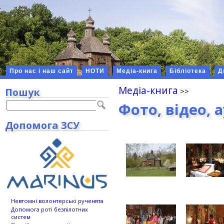
Про нас і наш сайт
НОТИ
Медіа-книга
Бібліотека
Д
Медіа-книга
Пошук
Фото, відео, 
Допомога ЗСУ
Невтомні волонтерські рученята
Допомога роті безпілотних
систем