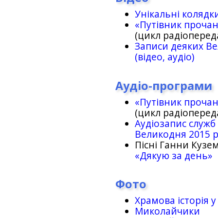
Унікальні колядк
«Путівник проча
(цикл радіоперед
Записи деяких Ве
(відео, аудіо)
Аудіо-програми
«Путівник проча
(цикл радіоперед
Аудіозапис служб
Великодня 2015 
Пісні Ганни Кузем
«Дякую за день»
Фото
Храмова історія у
Миколайчики