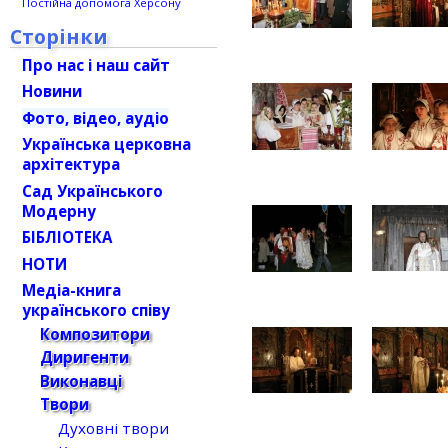
Постійна допомога Херсону
Сторінки
Про нас і наш сайт
Новини
Фото, відео, аудіо
Українська церковна
архітектура
Сад Українського
Модерну
БІБЛІОТЕКА
НОТИ
Медіа-книга
українського співу
Композитори
Диригенти
Виконавці
Твори
Духовні твори