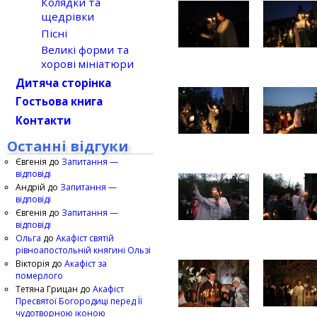
Колядки та
щедрівки
Пісні
Великі форми та
хорові мініатюри
Дитяча сторінка
Гостьова книга
Контакти
Останні відгуки
Євгенія
до
Запитання —
відповіді
Андрій
до
Запитання —
відповіді
Євгенія
до
Запитання —
відповіді
Ольга
до
Акафіст святій
рівноапостольній княгині Ользі
Вікторія
до
Акафіст за
померлого
Тетяна Грицан
до
Акафіст
Пресвятої Богородиці перед Її
чудотворною іконою