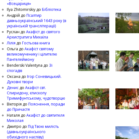
«Всецариця»
Ilya Zhitomirskiy
до
Бібліотека
Андрій
до
Псалтир
давньоукраїнський 1643 року (в
українській транслітерації)
Руслан
до
Акафіст до святого
Архистратига Михаїла
Лілія
до
Гостьова книга
Ольга
до
Акафіст святому
великомученику і цілителю
Пантелеймону
Benderski Valentyna
до
Зі
спогадів
Оксана
до
Ігор Соневицький.
Духовні твори
Денис
до
Акафіст свт.
Спиридону, єпископу
Тримифунтському, чудотворцю
Вікторія
до
Пояснення, поради
до Причастя
Наталя
до
Акафіст до святителя
Миколая
Дмитро
до
Під Твою милість
(давньоукраїнського
обихідного наспіву)