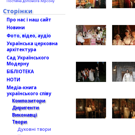
Постійна допомога Херсону
Сторінки
Про нас і наш сайт
Новини
Фото, відео, аудіо
Українська церковна
архітектура
Сад Українського
Модерну
БІБЛІОТЕКА
НОТИ
Медіа-книга
українського співу
Композитори
Диригенти
Виконавці
Твори
Духовні твори