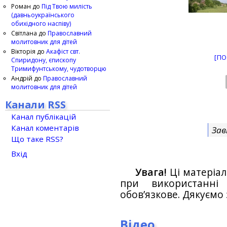
Роман
до
Під Твою милість
(давньоукраїнського
обихідного наспіву)
Світлана
до
Православний
молитовник для дітей
Вікторія
до
Акафіст свт.
[ПО
Спиридону, єпископу
Тримифунтському, чудотворцю
Андрій
до
Православний
молитовник для дітей
Канали RSS
Канал публікацій
Канал коментарів
Зав
Що таке RSS?
Вхід
Увага!
Ці матеріал
при використанн
обов’язкове. Дякуємо 
Відео