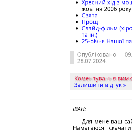
Хресний хід з мо
жовтня 2006 року
Свята
Прощі
Слайд-фільм (хіро
та ін.)
25-рiччя Нашої па
Опубліковано: 09
28.07.2024.
Коментування вим
Залишити відгук »
ІВАН
Для мене ваш са
Намагаюся скачат