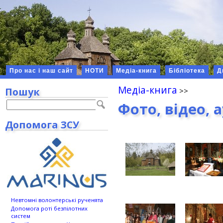
Про нас і наш сайт
НОТИ
Медіа-книга
Бібліотека
Д
Медіа-книга
Пошук
Фото, відео, 
Допомога ЗСУ
Невтомні волонтерські рученята
Допомога роті безпілотних
систем