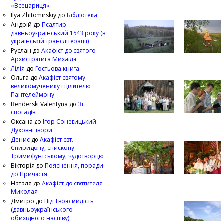
«Всецариця»
Ilya Zhitomirskiy
до
Бібліотека
Андрій
до
Псалтир
давньоукраїнський 1643 року (в
українській транслітерації)
Руслан
до
Акафіст до святого
Архистратига Михаїла
Лілія
до
Гостьова книга
Ольга
до
Акафіст святому
великомученику і цілителю
Пантелеймону
Benderski Valentyna
до
Зі
спогадів
Оксана
до
Ігор Соневицький.
Духовні твори
Денис
до
Акафіст свт.
Спиридону, єпископу
Тримифунтському, чудотворцю
Вікторія
до
Пояснення, поради
до Причастя
Наталя
до
Акафіст до святителя
Миколая
Дмитро
до
Під Твою милість
(давньоукраїнського
обихідного наспіву)