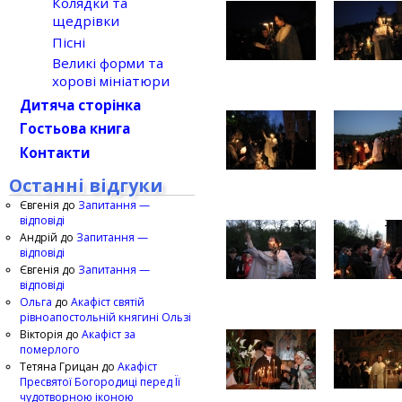
Колядки та
щедрівки
Пісні
Великі форми та
хорові мініатюри
Дитяча сторінка
Гостьова книга
Контакти
Останні відгуки
Євгенія
до
Запитання —
відповіді
Андрій
до
Запитання —
відповіді
Євгенія
до
Запитання —
відповіді
Ольга
до
Акафіст святій
рівноапостольній княгині Ользі
Вікторія
до
Акафіст за
померлого
Тетяна Грицан
до
Акафіст
Пресвятої Богородиці перед Її
чудотворною іконою