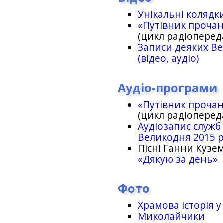
Унікальні колядк
«Путівник проча
(цикл радіоперед
Записи деяких Ве
(відео, аудіо)
Аудіо-програми
«Путівник проча
(цикл радіоперед
Аудіозапис служб
Великодня 2015 
Пісні Ганни Кузем
«Дякую за день»
Фото
Храмова історія у
Миколайчики