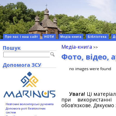
Про нас і наш сайт
НОТИ
Медіа-книга
Бібліотека
Д
Медіа-книга
Пошук
Фото, відео, 
Допомога ЗСУ
no images were found
Увага!
Ці матеріал
при використанн
обов’язкове. Дякуємо 
Невтомні волонтерські рученята
Допомога роті безпілотних
систем