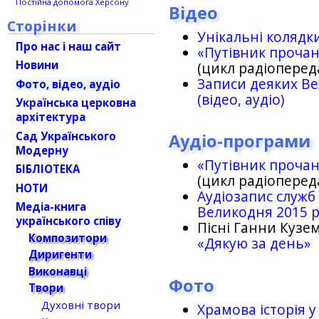
Постійна допомога Херсону
Відео
Сторінки
Унікальні колядк
Про нас і наш сайт
«Путівник проча
Новини
(цикл радіоперед
Записи деяких Ве
Фото, відео, аудіо
(відео, аудіо)
Українська церковна
архітектура
Сад Українського
Аудіо-програми
Модерну
«Путівник проча
БІБЛІОТЕКА
(цикл радіоперед
НОТИ
Аудіозапис служб
Медіа-книга
Великодня 2015 
українського співу
Пісні Ганни Кузем
Композитори
«Дякую за день»
Диригенти
Виконавці
Фото
Твори
Духовні твори
Храмова історія у