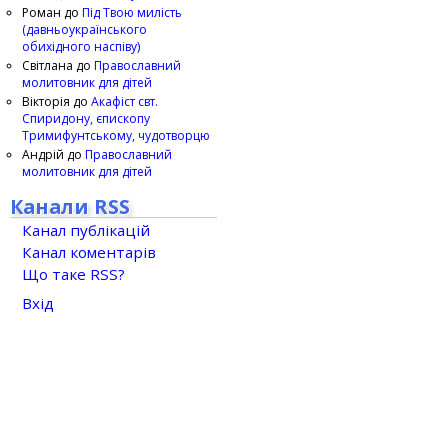
Роман
до
Під Твою милість
(давньоукраїнського
обихідного наспіву)
Світлана
до
Православний
молитовник для дітей
Вікторія
до
Акафіст свт.
Спиридону, єпископу
Тримифунтському, чудотворцю
Андрій
до
Православний
молитовник для дітей
Канали RSS
Канал публікацій
Канал коментарів
Що таке RSS?
Вхід