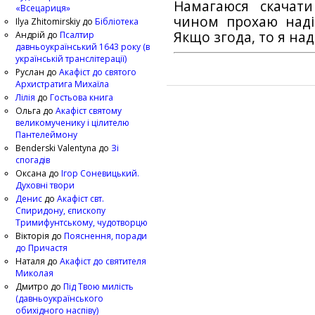
Намагаюся скачат
«Всецариця»
чином прохаю наді
Ilya Zhitomirskiy
до
Бібліотека
Якщо згода, то я на
Андрій
до
Псалтир
давньоукраїнський 1643 року (в
українській транслітерації)
Руслан
до
Акафіст до святого
Архистратига Михаїла
Лілія
до
Гостьова книга
Ольга
до
Акафіст святому
великомученику і цілителю
Пантелеймону
Benderski Valentyna
до
Зі
спогадів
Оксана
до
Ігор Соневицький.
Духовні твори
Денис
до
Акафіст свт.
Спиридону, єпископу
Тримифунтському, чудотворцю
Вікторія
до
Пояснення, поради
до Причастя
Наталя
до
Акафіст до святителя
Миколая
Дмитро
до
Під Твою милість
(давньоукраїнського
обихідного наспіву)