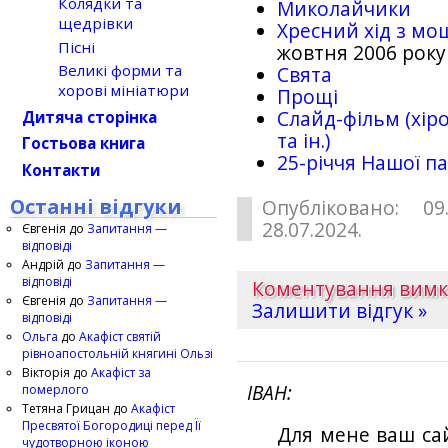
Колядки та
Миколайчики
щедрівки
Хресний хід з мо
Пісні
жовтня 2006 року
Великі форми та
Свята
хорові мініатюри
Прощі
Слайд-фільм (хіро
Дитяча сторінка
та ін.)
Гостьова книга
25-рiччя Нашої па
Контакти
Останні відгуки
Опубліковано: 09
28.07.2024.
Євгенія
до
Запитання —
відповіді
Андрій
до
Запитання —
відповіді
Коментування вим
Євгенія
до
Запитання —
Залишити відгук »
відповіді
Ольга
до
Акафіст святій
рівноапостольній княгині Ользі
Вікторія
до
Акафіст за
ІВАН
померлого
Тетяна Грицан
до
Акафіст
Пресвятої Богородиці перед Її
Для мене ваш са
чудотворною іконою