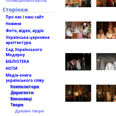
Постійна допомога Херсону
Сторінки
Про нас і наш сайт
Новини
Фото, відео, аудіо
Українська церковна
архітектура
Сад Українського
Модерну
БІБЛІОТЕКА
НОТИ
Медіа-книга
українського співу
Композитори
Диригенти
Виконавці
Твори
Духовні твори