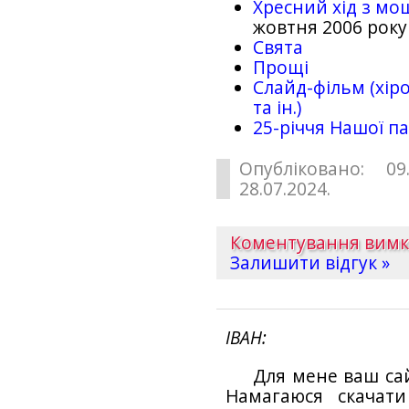
Хресний хід з мо
жовтня 2006 року
Свята
Прощі
Слайд-фільм (хіро
та ін.)
25-рiччя Нашої па
Опубліковано: 09
28.07.2024.
Коментування вим
Залишити відгук »
ІВАН
Для мене ваш са
Намагаюся скачат