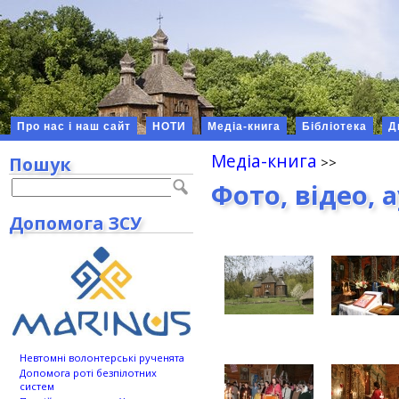
Про нас і наш сайт
НОТИ
Медіа-книга
Бібліотека
Д
Медіа-книга
Пошук
Фото, відео, 
Допомога ЗСУ
Невтомні волонтерські рученята
Допомога роті безпілотних
систем