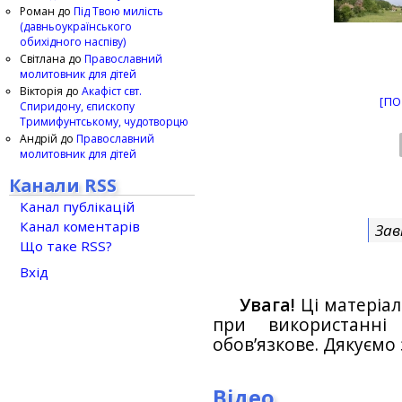
Роман
до
Під Твою милість
(давньоукраїнського
обихідного наспіву)
Світлана
до
Православний
молитовник для дітей
Вікторія
до
Акафіст свт.
[ПО
Спиридону, єпископу
Тримифунтському, чудотворцю
Андрій
до
Православний
молитовник для дітей
Канали RSS
Канал публікацій
Канал коментарів
Зав
Що таке RSS?
Вхід
Увага!
Ці матеріал
при використанн
обов’язкове. Дякуємо 
Відео