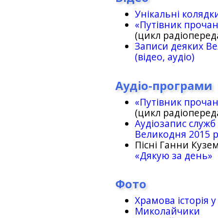
Унікальні колядк
«Путівник проча
(цикл радіоперед
Записи деяких Ве
(відео, аудіо)
Аудіо-програми
«Путівник проча
(цикл радіоперед
Аудіозапис служб
Великодня 2015 
Пісні Ганни Кузем
«Дякую за день»
Фото
Храмова історія у
Миколайчики