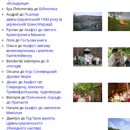
«Всецариця»
Ilya Zhitomirskiy
до
Бібліотека
Андрій
до
Псалтир
давньоукраїнський 1643 року (в
українській транслітерації)
Руслан
до
Акафіст до святого
Архистратига Михаїла
Лілія
до
Гостьова книга
Ольга
до
Акафіст святому
великомученику і цілителю
Пантелеймону
Benderski Valentyna
до
Зі
спогадів
Оксана
до
Ігор Соневицький.
Духовні твори
Денис
до
Акафіст свт.
Спиридону, єпископу
Тримифунтському, чудотворцю
Вікторія
до
Пояснення, поради
до Причастя
Наталя
до
Акафіст до святителя
Миколая
Дмитро
до
Під Твою милість
(давньоукраїнського
обихідного наспіву)