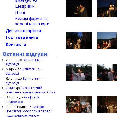
Колядки та
щедрівки
Пісні
Великі форми та
хорові мініатюри
Дитяча сторінка
Гостьова книга
Контакти
Останні відгуки
Євгенія
до
Запитання —
відповіді
Андрій
до
Запитання —
відповіді
Євгенія
до
Запитання —
відповіді
Ольга
до
Акафіст святій
рівноапостольній княгині Ользі
Вікторія
до
Акафіст за
померлого
Тетяна Грицан
до
Акафіст
Пресвятої Богородиці перед Її
чудотворною іконою