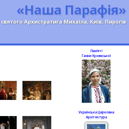
«Наша Парафія»
 святого Архистратига Михаїла, Київ, Пирогів
Памʼяті
Ганни Куземської
Українська Церковна
Архітектура