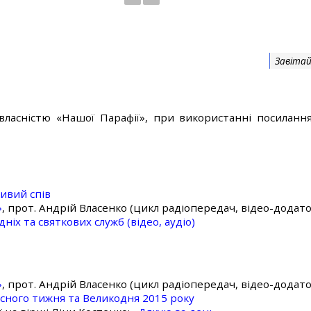
Завітай
власністю «Нашої Парафії», при використанні посилання
ивий спів
»
, прот. Андрій Власенко (цикл радіопередач, відео-додато
ніх та святкових служб (відео, аудіо)
»
, прот. Андрій Власенко (цикл радіопередач, відео-додато
асного тижня та Великодня 2015 року