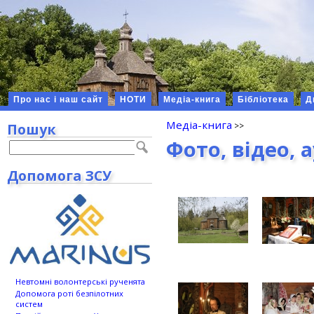
Про нас і наш сайт
НОТИ
Медіа-книга
Бібліотека
Д
Медіа-книга
Пошук
Фото, відео, 
Допомога ЗСУ
Невтомні волонтерські рученята
Допомога роті безпілотних
систем