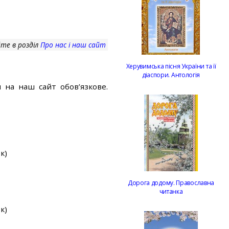
те в розділ
Про нас і наш сайт
Херувимська пісня України та її
діаспори. Антологія
 на наш сайт обов’язкове.
к)
Дорога додому. Православна
читанка
к)