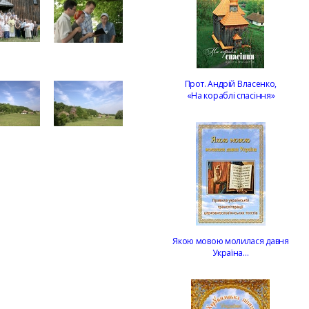
Прот. Андрій Власенко,
«На кораблі спасіння»
Якою мовою молилася давня
Україна…