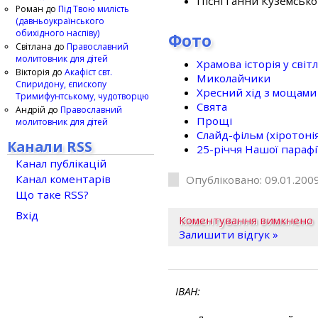
Пісні Ганни Куземсько
Роман
до
Під Твою милість
(давньоукраїнського
обихідного наспіву)
Фото
Світлана
до
Православний
молитовник для дітей
Храмова історія у світ
Вікторія
до
Акафіст свт.
Миколайчики
Спиридону, єпископу
Хресний хід з мощами 
Тримифунтському, чудотворцю
Свята
Андрій
до
Православний
Прощі
молитовник для дітей
Слайд-фільм (хіротонія 
Канали RSS
25-рiччя Нашої парафi
Канал публікацій
Канал коментарів
Опубліковано: 09.01.2009
Що таке RSS?
Вхід
Коментування вимкнено
Залишити відгук »
ІВАН