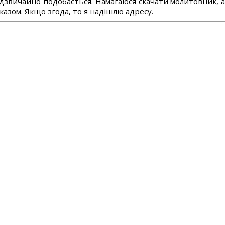
дзвичайно подобається. Намагаюся скачати молитовник, 
азом. Якщо згода, то я надішлю адресу.