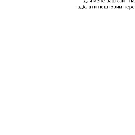
Для мене ваш сайт на
надіслати поштовим перек