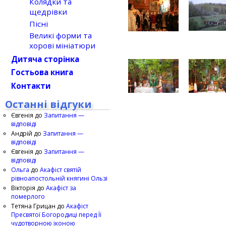
Колядки та
щедрівки
Пісні
Великі форми та
хорові мініатюри
Дитяча сторінка
Гостьова книга
Контакти
Останні відгуки
Євгенія
до
Запитання —
відповіді
Андрій
до
Запитання —
відповіді
Євгенія
до
Запитання —
відповіді
Ольга
до
Акафіст святій
рівноапостольній княгині Ользі
Вікторія
до
Акафіст за
померлого
Тетяна Грицан
до
Акафіст
Пресвятої Богородиці перед Її
чудотворною іконою