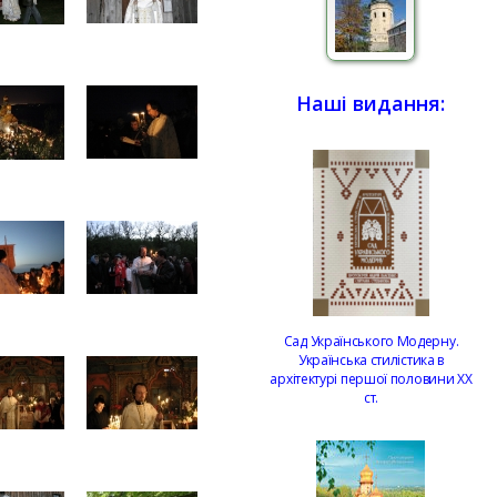
Наші видання:
Сад Українського Модерну.
Українська стилістика в
архітектурі першої половини ХХ
ст.