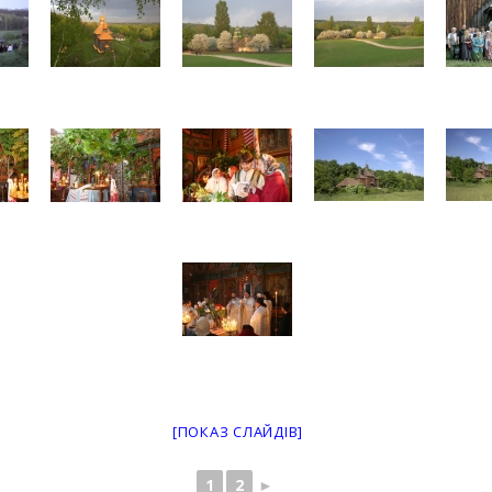
[ПОКАЗ СЛАЙДІВ]
1
2
►