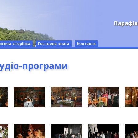
Парафія
итяча сторінка
Гостьова книга
Контакти
аудіо-програми