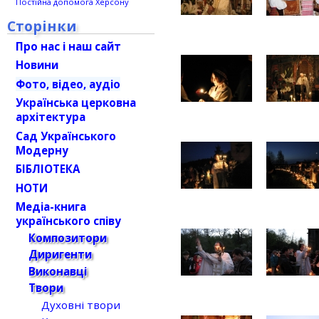
Постійна допомога Херсону
Сторінки
Про нас і наш сайт
Новини
Фото, відео, аудіо
Українська церковна
архітектура
Сад Українського
Модерну
БІБЛІОТЕКА
НОТИ
Медіа-книга
українського співу
Композитори
Диригенти
Виконавці
Твори
Духовні твори