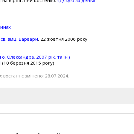
ї на вірші Ліни Костенко:
«Дякую за день»
линах
св. вмц. Варвари
, 22 жовтня 2006 року
о. Олександра, 2007 рік, та ін.)
ї
(10 березня 2015 року)
; востаннє змінено: 28.07.2024.