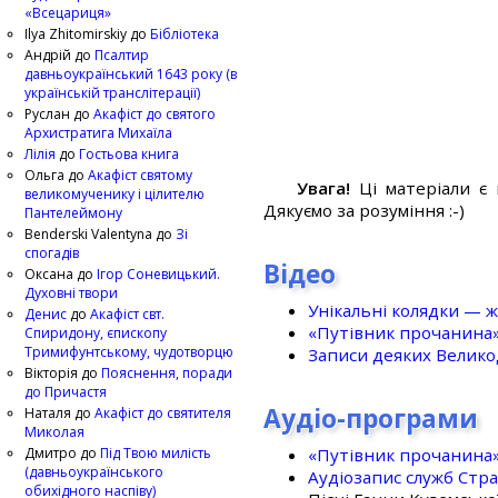
«Всецариця»
Ilya Zhitomirskiy
до
Бібліотека
Андрій
до
Псалтир
давньоукраїнський 1643 року (в
українській транслітерації)
Руслан
до
Акафіст до святого
Архистратига Михаїла
Лілія
до
Гостьова книга
Ольга
до
Акафіст святому
Увага!
Ці матеріали є 
великомученику і цілителю
Дякуємо за розуміння :-)
Пантелеймону
Benderski Valentyna
до
Зі
спогадів
Відео
Оксана
до
Ігор Соневицький.
Духовні твори
Унікальні колядки — ж
Денис
до
Акафіст свт.
«Путівник прочанина
Спиридону, єпископу
Тримифунтському, чудотворцю
Записи деяких Великод
Вікторія
до
Пояснення, поради
до Причастя
Аудіо-програми
Наталя
до
Акафіст до святителя
Миколая
«Путівник прочанина
Дмитро
до
Під Твою милість
(давньоукраїнського
Аудіозапис служб Стр
обихідного наспіву)