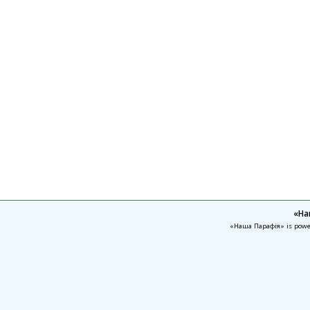
«На
«Наша Парафія» is pow