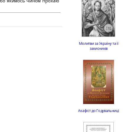
або якимось чином прохаю
Молитви за Україну та її
захисників
Акафіст до Годувальниці