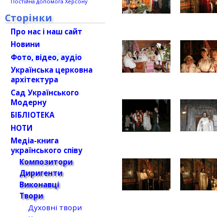
Постійна допомога Херсону
Сторінки
Про нас і наш сайт
Новини
Фото, відео, аудіо
Українська церковна
архітектура
Сад Українського
Модерну
БІБЛІОТЕКА
НОТИ
Медіа-книга
українського співу
Композитори
Диригенти
Виконавці
Твори
Духовні твори