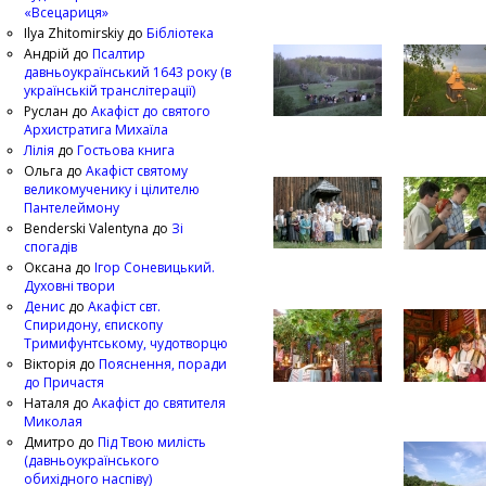
«Всецариця»
Ilya Zhitomirskiy
до
Бібліотека
Андрій
до
Псалтир
давньоукраїнський 1643 року (в
українській транслітерації)
Руслан
до
Акафіст до святого
Архистратига Михаїла
Лілія
до
Гостьова книга
Ольга
до
Акафіст святому
великомученику і цілителю
Пантелеймону
Benderski Valentyna
до
Зі
спогадів
Оксана
до
Ігор Соневицький.
Духовні твори
Денис
до
Акафіст свт.
Спиридону, єпископу
Тримифунтському, чудотворцю
Вікторія
до
Пояснення, поради
до Причастя
Наталя
до
Акафіст до святителя
Миколая
Дмитро
до
Під Твою милість
(давньоукраїнського
обихідного наспіву)