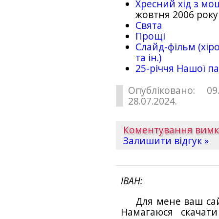
Хресний хід з мо
жовтня 2006 року
Свята
Прощі
Слайд-фільм (хіро
та ін.)
25-рiччя Нашої па
Опубліковано: 09
28.07.2024.
Коментування вим
Залишити відгук »
ІВАН
Для мене ваш са
Намагаюся скачат