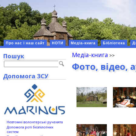
Про нас і наш сайт
НОТИ
Медіа-книга
Бібліотека
Д
Медіа-книга
Пошук
Фото, відео, 
Допомога ЗСУ
Невтомні волонтерські рученята
Допомога роті безпілотних
систем