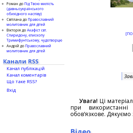
Роман
до
Під Твою милість
(давньоукраїнського
обихідного наспіву)
Світлана
до
Православний
молитовник для дітей
Вікторія
до
Акафіст свт.
[ПО
Спиридону, єпископу
Тримифунтському, чудотворцю
Андрій
до
Православний
молитовник для дітей
Канали RSS
Канал публікацій
Канал коментарів
Зав
Що таке RSS?
Вхід
Увага!
Ці матеріал
при використанн
обов’язкове. Дякуємо 
Відео