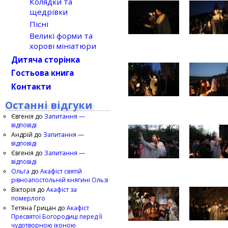
Колядки та
щедрівки
Пісні
Великі форми та
хорові мініатюри
Дитяча сторінка
Гостьова книга
Контакти
Останні відгуки
Євгенія
до
Запитання —
відповіді
Андрій
до
Запитання —
відповіді
Євгенія
до
Запитання —
відповіді
Ольга
до
Акафіст святій
рівноапостольній княгині Ользі
Вікторія
до
Акафіст за
померлого
Тетяна Грицан
до
Акафіст
Пресвятої Богородиці перед Її
чудотворною іконою