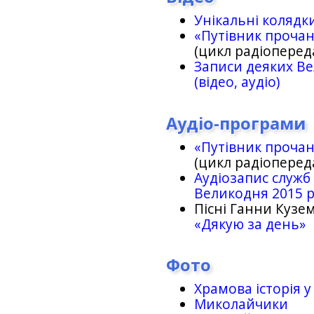
Унікальні колядк
«Путівник проча
(цикл радіоперед
Записи деяких Ве
(відео, аудіо)
Аудіо-програми
«Путівник проча
(цикл радіоперед
Аудіозапис служб
Великодня 2015 
Пісні Ганни Кузем
«Дякую за день»
Фото
Храмова історія у
Миколайчики