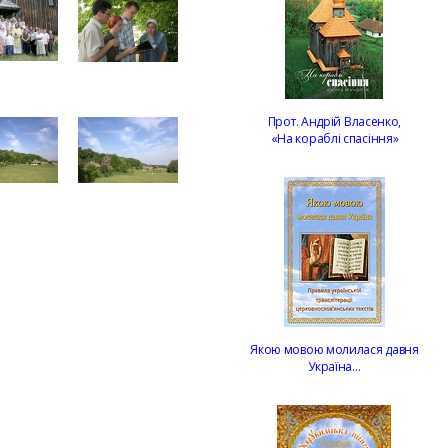
Прот. Андрій Власенко,
«На кораблі спасіння»
Якою мовою молилася давня
Україна…