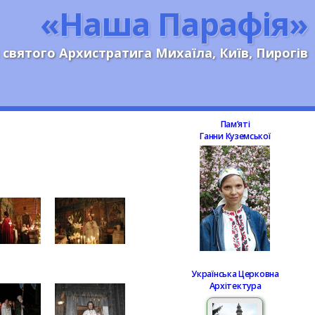
«Наша Парафія»
 святого Архистратига Михаїла, Київ, Пирогів
Памʼяті
Ганни Куземської
Українська Церковна
Архітектура