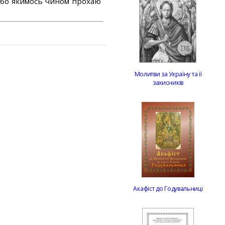
або якимось чином прохаю
Молитви за Україну та її
захисників
Акафіст до Годувальниці