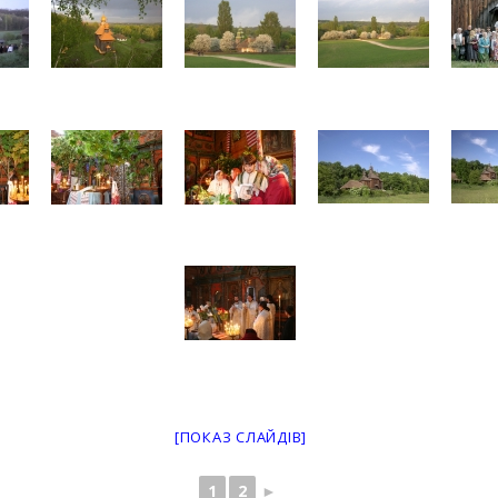
[ПОКАЗ СЛАЙДІВ]
1
2
►