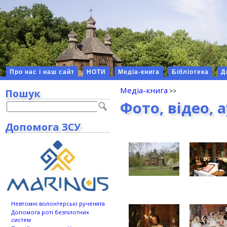
Про нас і наш сайт
НОТИ
Медіа-книга
Бібліотека
Д
Медіа-книга
Пошук
Фото, відео, 
Допомога ЗСУ
Невтомні волонтерські рученята
Допомога роті безпілотних
систем