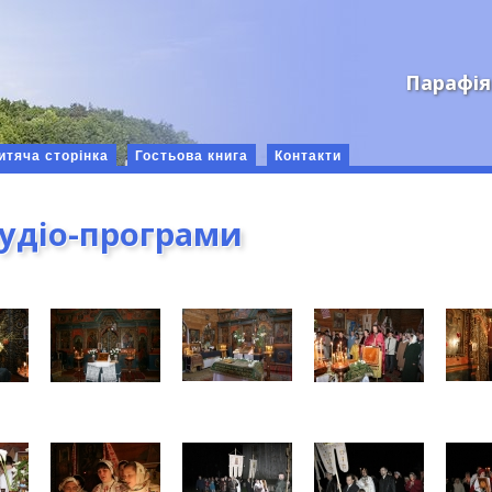
Парафія
итяча сторінка
Гостьова книга
Контакти
аудіо-програми