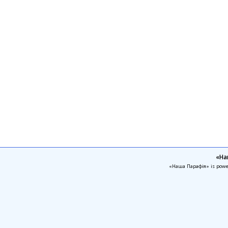
«На
«Наша Парафія» is pow