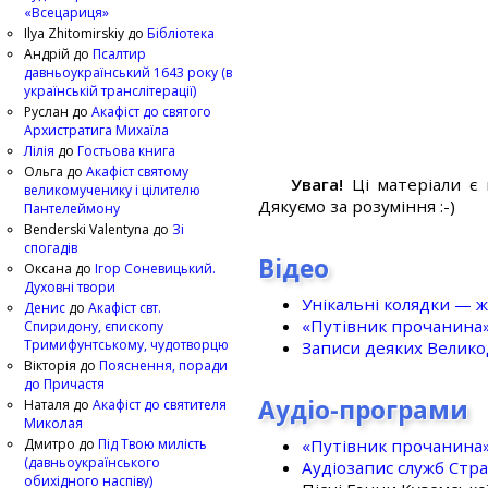
«Всецариця»
Ilya Zhitomirskiy
до
Бібліотека
Андрій
до
Псалтир
давньоукраїнський 1643 року (в
українській транслітерації)
Руслан
до
Акафіст до святого
Архистратига Михаїла
Лілія
до
Гостьова книга
Ольга
до
Акафіст святому
Увага!
Ці матеріали є 
великомученику і цілителю
Дякуємо за розуміння :-)
Пантелеймону
Benderski Valentyna
до
Зі
спогадів
Відео
Оксана
до
Ігор Соневицький.
Духовні твори
Унікальні колядки — ж
Денис
до
Акафіст свт.
«Путівник прочанина
Спиридону, єпископу
Тримифунтському, чудотворцю
Записи деяких Великод
Вікторія
до
Пояснення, поради
до Причастя
Аудіо-програми
Наталя
до
Акафіст до святителя
Миколая
«Путівник прочанина
Дмитро
до
Під Твою милість
(давньоукраїнського
Аудіозапис служб Стр
обихідного наспіву)