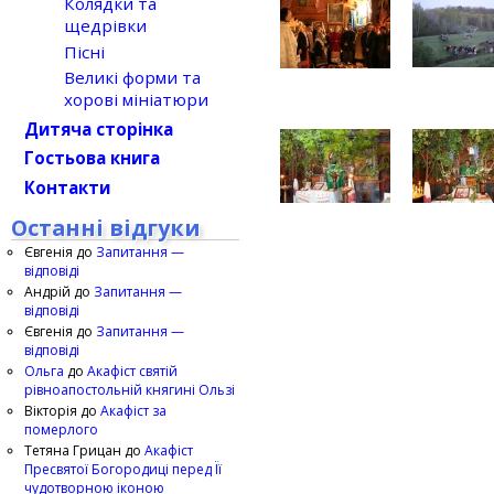
Колядки та
щедрівки
Пісні
Великі форми та
хорові мініатюри
Дитяча сторінка
Гостьова книга
Контакти
Останні відгуки
Євгенія
до
Запитання —
відповіді
Андрій
до
Запитання —
відповіді
Євгенія
до
Запитання —
відповіді
Ольга
до
Акафіст святій
рівноапостольній княгині Ользі
Вікторія
до
Акафіст за
померлого
Тетяна Грицан
до
Акафіст
Пресвятої Богородиці перед Її
чудотворною іконою