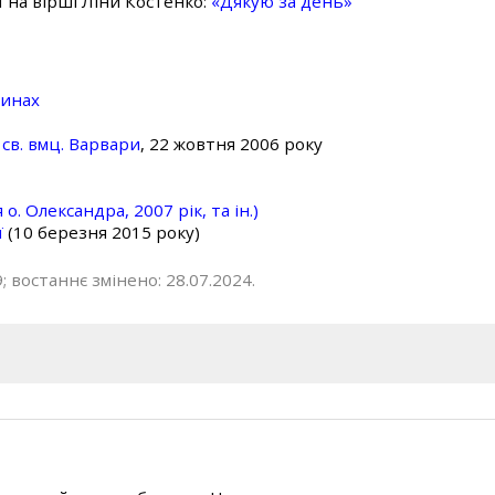
ї на вірші Ліни Костенко:
«Дякую за день»
линах
св. вмц. Варвари
, 22 жовтня 2006 року
о. Олександра, 2007 рік, та ін.)
ї
(10 березня 2015 року)
; востаннє змінено: 28.07.2024.