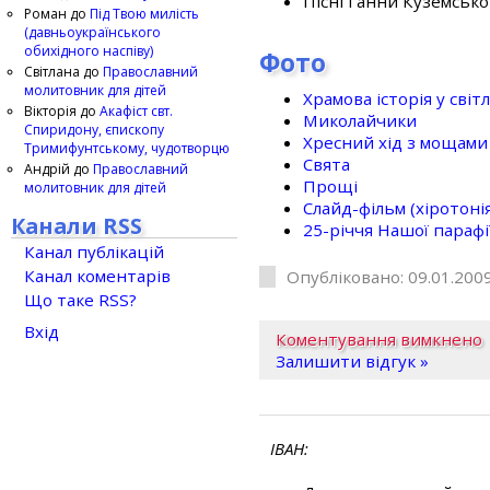
Пісні Ганни Куземсько
Роман
до
Під Твою милість
(давньоукраїнського
обихідного наспіву)
Фото
Світлана
до
Православний
молитовник для дітей
Храмова історія у світ
Вікторія
до
Акафіст свт.
Миколайчики
Спиридону, єпископу
Хресний хід з мощами 
Тримифунтському, чудотворцю
Свята
Андрій
до
Православний
Прощі
молитовник для дітей
Слайд-фільм (хіротонія 
Канали RSS
25-рiччя Нашої парафi
Канал публікацій
Канал коментарів
Опубліковано: 09.01.2009
Що таке RSS?
Вхід
Коментування вимкнено
Залишити відгук »
ІВАН