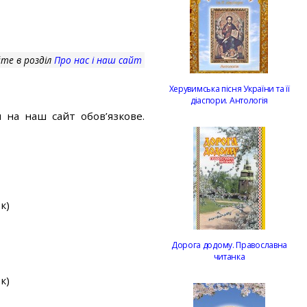
те в розділ
Про нас і наш сайт
Херувимська пісня України та її
діаспори. Антологія
 на наш сайт обов’язкове.
к)
Дорога додому. Православна
читанка
к)