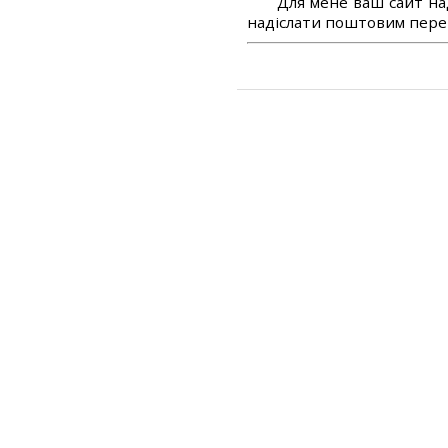
Для мене ваш сайт на
надіслати поштовим перек