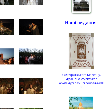
Наші видання:
Сад Українського Модерну.
Українська стилістика в
архітектурі першої половини ХХ
ст.