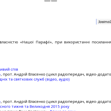
Завітай
власністю «Нашої Парафії», при використанні посилання
ивий спів
»
, прот. Андрій Власенко (цикл радіопередач, відео-додато
ніх та святкових служб (відео, аудіо)
»
, прот. Андрій Власенко (цикл радіопередач, відео-додато
асного тижня та Великодня 2015 року