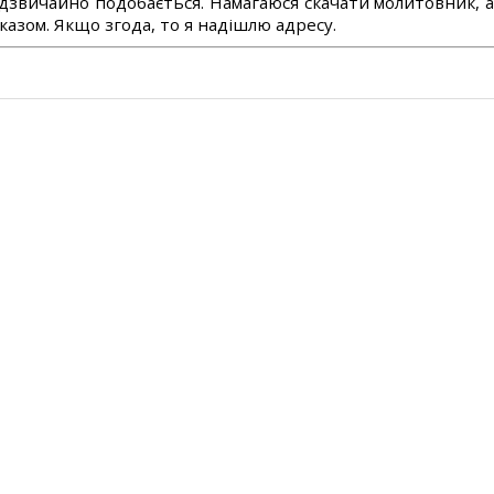
дзвичайно подобається. Намагаюся скачати молитовник, 
азом. Якщо згода, то я надішлю адресу.