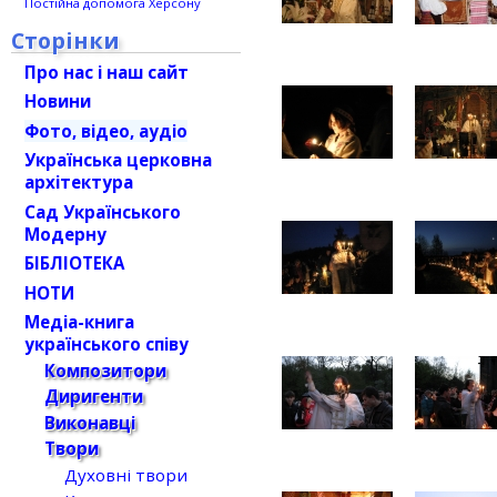
Постійна допомога Херсону
Сторінки
Про нас і наш сайт
Новини
Фото, відео, аудіо
Українська церковна
архітектура
Сад Українського
Модерну
БІБЛІОТЕКА
НОТИ
Медіа-книга
українського співу
Композитори
Диригенти
Виконавці
Твори
Духовні твори