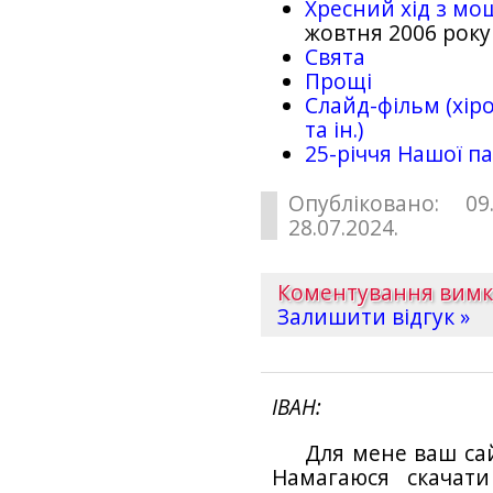
Хресний хід з мо
жовтня 2006 року
Свята
Прощі
Слайд-фільм (хіро
та ін.)
25-рiччя Нашої па
Опубліковано: 09
28.07.2024.
Коментування вим
Залишити відгук »
ІВАН
Для мене ваш са
Намагаюся скачат