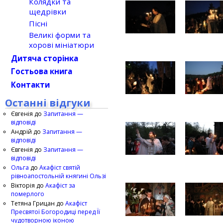
Колядки та
щедрівки
Пісні
Великі форми та
хорові мініатюри
Дитяча сторінка
Гостьова книга
Контакти
Останні відгуки
Євгенія
до
Запитання —
відповіді
Андрій
до
Запитання —
відповіді
Євгенія
до
Запитання —
відповіді
Ольга
до
Акафіст святій
рівноапостольній княгині Ользі
Вікторія
до
Акафіст за
померлого
Тетяна Грицан
до
Акафіст
Пресвятої Богородиці перед Її
чудотворною іконою