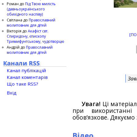
Роман
до
Під Твою милість
(давньоукраїнського
обихідного наспіву)
Світлана
до
Православний
молитовник для дітей
Вікторія
до
Акафіст свт.
[ПО
Спиридону, єпископу
Тримифунтському, чудотворцю
Андрій
до
Православний
молитовник для дітей
Канали RSS
Канал публікацій
Канал коментарів
Зав
Що таке RSS?
Вхід
Увага!
Ці матеріал
при використанн
обов’язкове. Дякуємо 
Відео