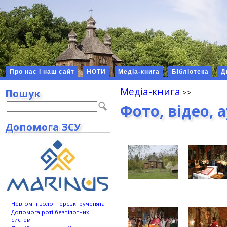
Про нас і наш сайт
НОТИ
Медіа-книга
Бібліотека
Д
Медіа-книга
Пошук
Фото, відео, 
Допомога ЗСУ
Невтомні волонтерські рученята
Допомога роті безпілотних
систем