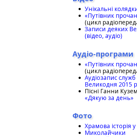
Унікальні колядк
«Путівник проча
(цикл радіоперед
Записи деяких Ве
(відео, аудіо)
Аудіо-програми
«Путівник проча
(цикл радіоперед
Аудіозапис служб
Великодня 2015 
Пісні Ганни Кузем
«Дякую за день»
Фото
Храмова історія у
Миколайчики