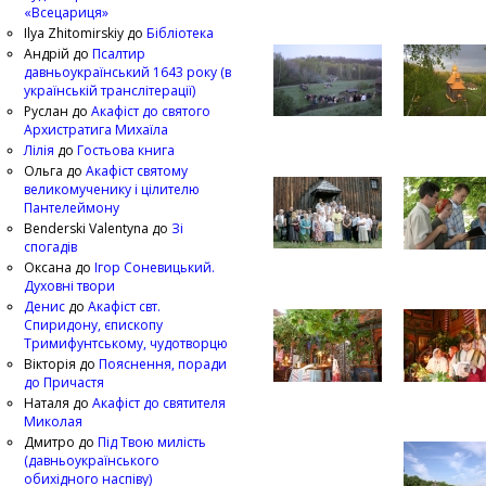
«Всецариця»
Ilya Zhitomirskiy
до
Бібліотека
Андрій
до
Псалтир
давньоукраїнський 1643 року (в
українській транслітерації)
Руслан
до
Акафіст до святого
Архистратига Михаїла
Лілія
до
Гостьова книга
Ольга
до
Акафіст святому
великомученику і цілителю
Пантелеймону
Benderski Valentyna
до
Зі
спогадів
Оксана
до
Ігор Соневицький.
Духовні твори
Денис
до
Акафіст свт.
Спиридону, єпископу
Тримифунтському, чудотворцю
Вікторія
до
Пояснення, поради
до Причастя
Наталя
до
Акафіст до святителя
Миколая
Дмитро
до
Під Твою милість
(давньоукраїнського
обихідного наспіву)