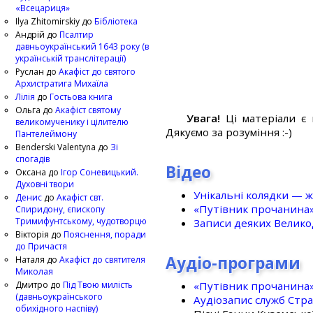
«Всецариця»
Ilya Zhitomirskiy
до
Бібліотека
Андрій
до
Псалтир
давньоукраїнський 1643 року (в
українській транслітерації)
Руслан
до
Акафіст до святого
Архистратига Михаїла
Лілія
до
Гостьова книга
Ольга
до
Акафіст святому
Увага!
Ці матеріали є 
великомученику і цілителю
Дякуємо за розуміння :-)
Пантелеймону
Benderski Valentyna
до
Зі
спогадів
Відео
Оксана
до
Ігор Соневицький.
Духовні твори
Унікальні колядки — ж
Денис
до
Акафіст свт.
«Путівник прочанина
Спиридону, єпископу
Тримифунтському, чудотворцю
Записи деяких Великод
Вікторія
до
Пояснення, поради
до Причастя
Аудіо-програми
Наталя
до
Акафіст до святителя
Миколая
«Путівник прочанина
Дмитро
до
Під Твою милість
(давньоукраїнського
Аудіозапис служб Стр
обихідного наспіву)