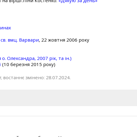
ї на вірші Ліни Костенко:
«Дякую за день»
линах
св. вмц. Варвари
, 22 жовтня 2006 року
о. Олександра, 2007 рік, та ін.)
ї
(10 березня 2015 року)
; востаннє змінено: 28.07.2024.