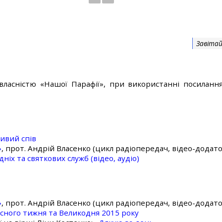
Завітай
власністю «Нашої Парафії», при використанні посилання
ивий спів
»
, прот. Андрій Власенко (цикл радіопередач, відео-додато
ніх та святкових служб (відео, аудіо)
»
, прот. Андрій Власенко (цикл радіопередач, відео-додато
асного тижня та Великодня 2015 року