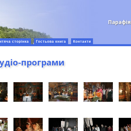
Парафія
итяча сторінка
Гостьова книга
Контакти
аудіо-програми