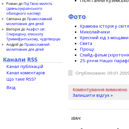
Пісні Ганни Куземсько
Роман
до
Під Твою милість
(давньоукраїнського
обихідного наспіву)
Фото
Світлана
до
Православний
молитовник для дітей
Храмова історія у світ
Вікторія
до
Акафіст свт.
Миколайчики
Спиридону, єпископу
Хресний хід з мощами 
Тримифунтському, чудотворцю
Свята
Андрій
до
Православний
Прощі
молитовник для дітей
Слайд-фільм (хіротонія 
Канали RSS
25-рiччя Нашої парафi
Канал публікацій
Канал коментарів
Опубліковано: 09.01.2009
Що таке RSS?
Вхід
Коментування вимкнено
Залишити відгук »
ІВАН