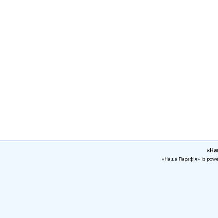
«На
«Наша Парафія» is pow