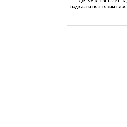
Для мене ваш сайт на
надіслати поштовим перек