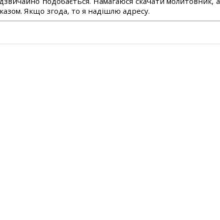
дзвичайно подобається. Намагаюся скачати молитовник, 
азом. Якщо згода, то я надішлю адресу.