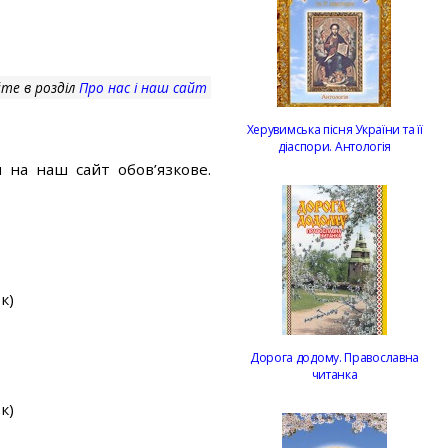
те в розділ
Про нас і наш сайт
Херувимська пісня України та її
діаспори. Антологія
 на наш сайт обов’язкове.
к)
Дорога додому. Православна
читанка
к)