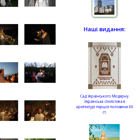
Наші видання:
Сад Українського Модерну.
Українська стилістика в
архітектурі першої половини ХХ
ст.