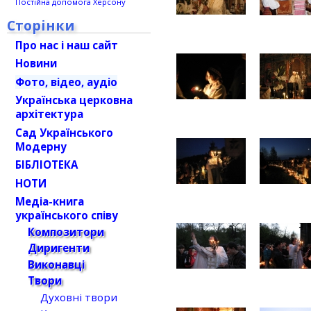
Постійна допомога Херсону
Сторінки
Про нас і наш сайт
Новини
Фото, відео, аудіо
Українська церковна
архітектура
Сад Українського
Модерну
БІБЛІОТЕКА
НОТИ
Медіа-книга
українського співу
Композитори
Диригенти
Виконавці
Твори
Духовні твори