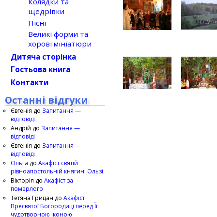
Колядки та
щедрівки
Пісні
Великі форми та
хорові мініатюри
Дитяча сторінка
Гостьова книга
Контакти
Останні відгуки
Євгенія
до
Запитання —
відповіді
Андрій
до
Запитання —
відповіді
Євгенія
до
Запитання —
відповіді
Ольга
до
Акафіст святій
рівноапостольній княгині Ользі
Вікторія
до
Акафіст за
померлого
Тетяна Грицан
до
Акафіст
Пресвятої Богородиці перед Її
чудотворною іконою