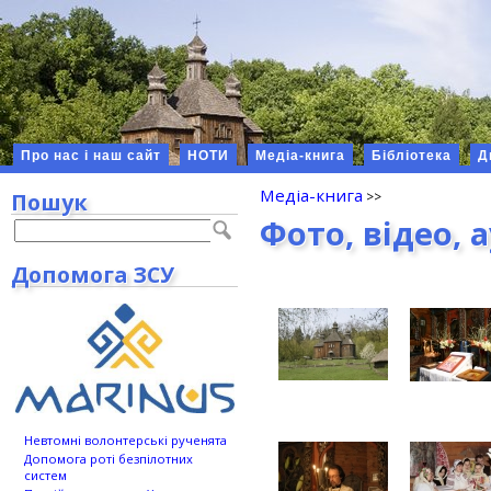
Про нас і наш сайт
НОТИ
Медіа-книга
Бібліотека
Д
Медіа-книга
Пошук
Фото, відео, 
Допомога ЗСУ
Невтомні волонтерські рученята
Допомога роті безпілотних
систем