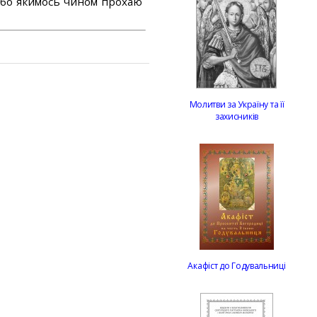
або якимось чином прохаю
Молитви за Україну та її
захисників
Акафіст до Годувальниці