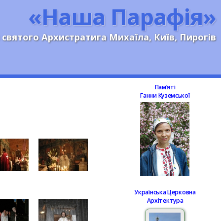
«Наша Парафія»
 святого Архистратига Михаїла, Київ, Пирогів
Памʼяті
Ганни Куземської
Українська Церковна
Архітектура