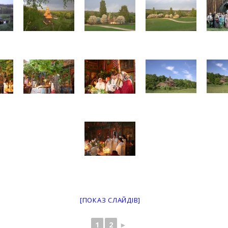
[ПОКАЗ СЛАЙДІВ]
1
2
►