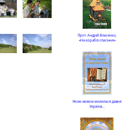
Прот. Андрій Власенко,
«На кораблі спасіння»
Якою мовою молилася давня
Україна…