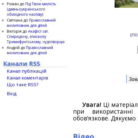
Роман
до
Під Твою милість
(давньоукраїнського
обихідного наспіву)
Світлана
до
Православний
молитовник для дітей
Вікторія
до
Акафіст свт.
[ПО
Спиридону, єпископу
Тримифунтському, чудотворцю
Андрій
до
Православний
молитовник для дітей
Канали RSS
Канал публікацій
Канал коментарів
Зав
Що таке RSS?
Вхід
Увага!
Ці матеріал
при використанн
обов’язкове. Дякуємо 
Відео