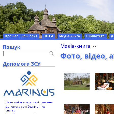
Про нас і наш сайт
НОТИ
Медіа-книга
Бібліотека
Д
Медіа-книга
Пошук
Фото, відео, 
Допомога ЗСУ
Невтомні волонтерські рученята
Допомога роті безпілотних
систем