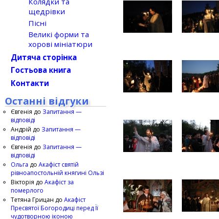
Колядки та
щедрівки
Пісні
Великі форми та
хорові мініатюри
Дитяча сторінка
Гостьова книга
Контакти
Останні відгуки
Євгенія
до
Запитання —
відповіді
Андрій
до
Запитання —
відповіді
Євгенія
до
Запитання —
відповіді
Ольга
до
Акафіст святій
рівноапостольній княгині Ользі
Вікторія
до
Акафіст за
померлого
Тетяна Грицан
до
Акафіст
Пресвятої Богородиці перед Її
чудотворною іконою