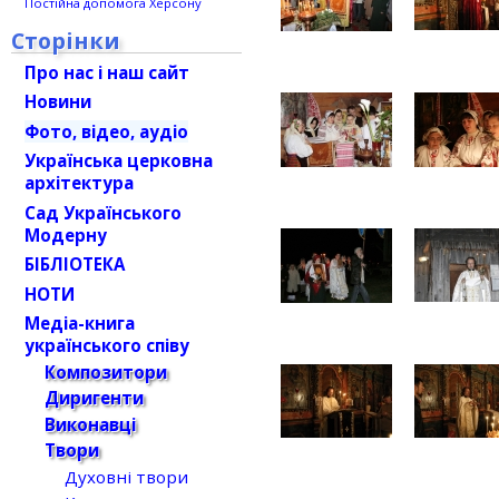
Постійна допомога Херсону
Сторінки
Про нас і наш сайт
Новини
Фото, відео, аудіо
Українська церковна
архітектура
Сад Українського
Модерну
БІБЛІОТЕКА
НОТИ
Медіа-книга
українського співу
Композитори
Диригенти
Виконавці
Твори
Духовні твори