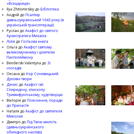
«Всецариця»
Ilya Zhitomirskiy
до
Бібліотека
Андрій
до
Псалтир
давньоукраїнський 1643 року (в
українській транслітерації)
Руслан
до
Акафіст до святого
Архистратига Михаїла
Лілія
до
Гостьова книга
Ольга
до
Акафіст святому
великомученику і цілителю
Пантелеймону
Benderski Valentyna
до
Зі
спогадів
Оксана
до
Ігор Соневицький.
Духовні твори
Денис
до
Акафіст свт.
Спиридону, єпископу
Тримифунтському, чудотворцю
Вікторія
до
Пояснення, поради
до Причастя
Наталя
до
Акафіст до святителя
Миколая
Дмитро
до
Під Твою милість
(давньоукраїнського
обихідного наспіву)