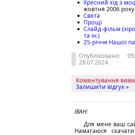
Хресний хід з мо
жовтня 2006 року
Свята
Прощі
Слайд-фільм (хіро
та ін.)
25-рiччя Нашої па
Опубліковано: 09
28.07.2024.
Коментування вим
Залишити відгук »
ІВАН
Для мене ваш са
Намагаюся скачат