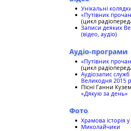
Унікальні колядк
«Путівник проча
(цикл радіоперед
Записи деяких Ве
(відео, аудіо)
Аудіо-програми
«Путівник проча
(цикл радіоперед
Аудіозапис служб
Великодня 2015 
Пісні Ганни Кузем
«Дякую за день»
Фото
Храмова історія у
Миколайчики