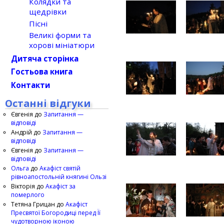
Колядки та
щедрівки
Пісні
Великі форми та
хорові мініатюри
Дитяча сторінка
Гостьова книга
Контакти
Останні відгуки
Євгенія
до
Запитання —
відповіді
Андрій
до
Запитання —
відповіді
Євгенія
до
Запитання —
відповіді
Ольга
до
Акафіст святій
рівноапостольній княгині Ользі
Вікторія
до
Акафіст за
померлого
Тетяна Грицан
до
Акафіст
Пресвятої Богородиці перед Її
чудотворною іконою