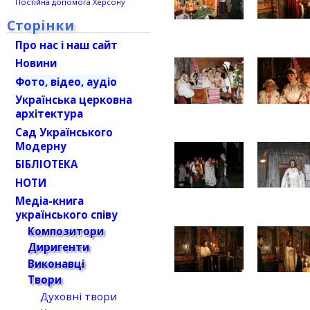
Постійна допомога Херсону
Сторінки
Про нас і наш сайт
Новини
Фото, відео, аудіо
Українська церковна
архітектура
Сад Українського
Модерну
БІБЛІОТЕКА
НОТИ
Медіа-книга
українського співу
Композитори
Диригенти
Виконавці
Твори
Духовні твори