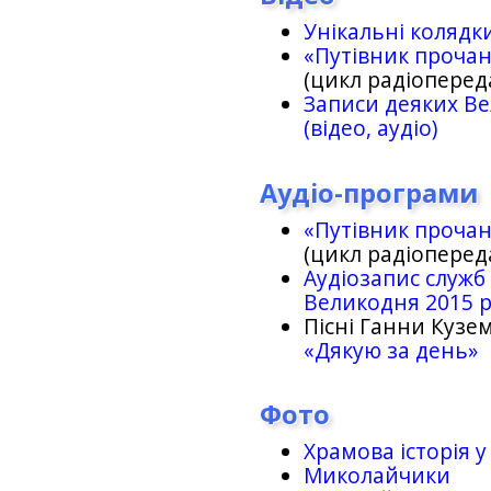
Унікальні колядк
«Путівник проча
(цикл радіоперед
Записи деяких Ве
(відео, аудіо)
Аудіо-програми
«Путівник проча
(цикл радіоперед
Аудіозапис служб
Великодня 2015 
Пісні Ганни Кузем
«Дякую за день»
Фото
Храмова історія у
Миколайчики