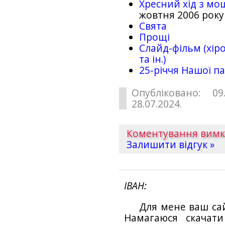
Хресний хід з мо
жовтня 2006 року
Свята
Прощі
Слайд-фільм (хіро
та ін.)
25-рiччя Нашої па
Опубліковано: 09
28.07.2024.
Коментування вим
Залишити відгук »
ІВАН
Для мене ваш са
Намагаюся скачат