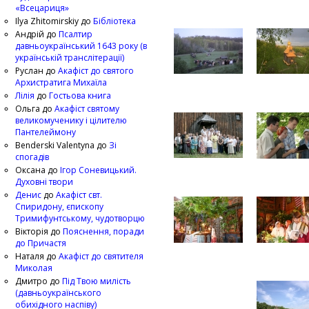
«Всецариця»
Ilya Zhitomirskiy
до
Бібліотека
Андрій
до
Псалтир
давньоукраїнський 1643 року (в
українській транслітерації)
Руслан
до
Акафіст до святого
Архистратига Михаїла
Лілія
до
Гостьова книга
Ольга
до
Акафіст святому
великомученику і цілителю
Пантелеймону
Benderski Valentyna
до
Зі
спогадів
Оксана
до
Ігор Соневицький.
Духовні твори
Денис
до
Акафіст свт.
Спиридону, єпископу
Тримифунтському, чудотворцю
Вікторія
до
Пояснення, поради
до Причастя
Наталя
до
Акафіст до святителя
Миколая
Дмитро
до
Під Твою милість
(давньоукраїнського
обихідного наспіву)