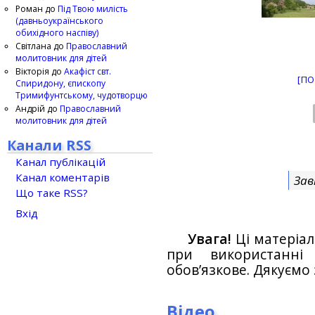
Роман
до
Під Твою милість
(давньоукраїнського
обихідного наспіву)
Світлана
до
Православний
молитовник для дітей
Вікторія
до
Акафіст свт.
[ПО
Спиридону, єпископу
Тримифунтському, чудотворцю
Андрій
до
Православний
молитовник для дітей
Канали RSS
Канал публікацій
Канал коментарів
Зав
Що таке RSS?
Вхід
Увага!
Ці матеріал
при використанн
обов’язкове. Дякуємо 
Відео