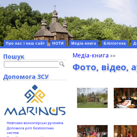
Про нас і наш сайт
НОТИ
Медіа-книга
Бібліотека
Д
Медіа-книга
Пошук
Фото, відео, 
Допомога ЗСУ
Невтомні волонтерські рученята
Допомога роті безпілотних
систем