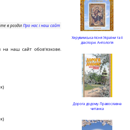
те в розділ
Про нас і наш сайт
Херувимська пісня України та її
діаспори. Антологія
 на наш сайт обов’язкове.
к)
Дорога додому. Православна
читанка
к)