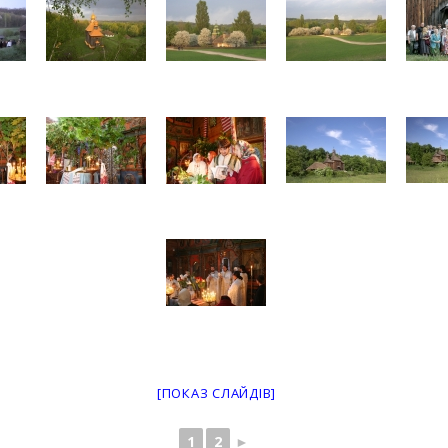
[ПОКАЗ СЛАЙДІВ]
1
2
►