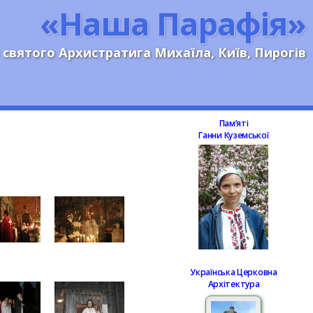
«Наша Парафія»
 святого Архистратига Михаїла, Київ, Пирогів
Памʼяті
Ганни Куземської
Українська Церковна
Архітектура