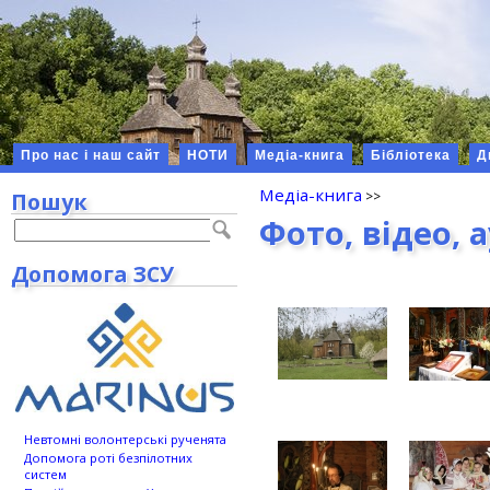
Про нас і наш сайт
НОТИ
Медіа-книга
Бібліотека
Д
Медіа-книга
Пошук
Фото, відео, 
Допомога ЗСУ
Невтомні волонтерські рученята
Допомога роті безпілотних
систем