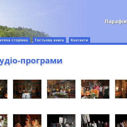
Парафія
итяча сторінка
Гостьова книга
Контакти
аудіо-програми