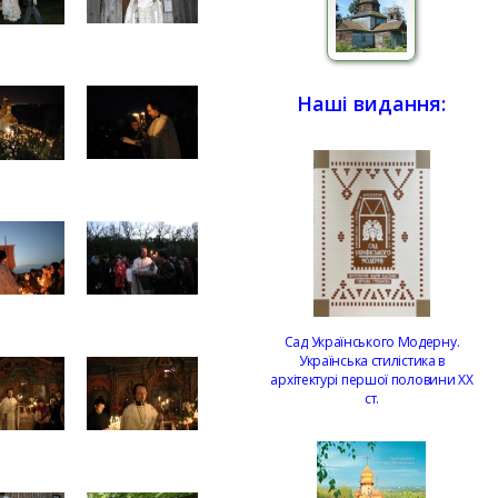
Наші видання:
Сад Українського Модерну.
Українська стилістика в
архітектурі першої половини ХХ
ст.