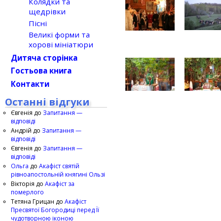
Колядки та
щедрівки
Пісні
Великі форми та
хорові мініатюри
Дитяча сторінка
Гостьова книга
Контакти
Останні відгуки
Євгенія
до
Запитання —
відповіді
Андрій
до
Запитання —
відповіді
Євгенія
до
Запитання —
відповіді
Ольга
до
Акафіст святій
рівноапостольній княгині Ользі
Вікторія
до
Акафіст за
померлого
Тетяна Грицан
до
Акафіст
Пресвятої Богородиці перед Її
чудотворною іконою