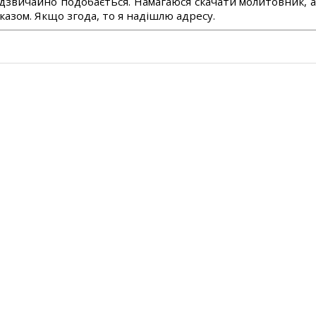
дзвичайно подобається. Намагаюся скачати молитовник, 
азом. Якщо згода, то я надішлю адресу.