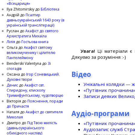
«Всецариця»
Ilya Zhitomirskiy
до
Бібліотека
Андрій
до
Псалтир
давньоукраїнський 1643 року (в
українській транслітерації)
Руслан
до
Акафіст до святого
Архистратига Михаїла
Лілія
до
Гостьова книга
Ольга
до
Акафіст святому
Увага!
Ці матеріали є 
великомученику і цілителю
Дякуємо за розуміння :-)
Пантелеймону
Benderski Valentyna
до
Зі
спогадів
Відео
Оксана
до
Ігор Соневицький.
Духовні твори
Унікальні колядки — ж
Денис
до
Акафіст свт.
«Путівник прочанина
Спиридону, єпископу
Тримифунтському, чудотворцю
Записи деяких Великод
Вікторія
до
Пояснення, поради
до Причастя
Аудіо-програми
Наталя
до
Акафіст до святителя
Миколая
«Путівник прочанина
Дмитро
до
Під Твою милість
(давньоукраїнського
Аудіозапис служб Стр
обихідного наспіву)