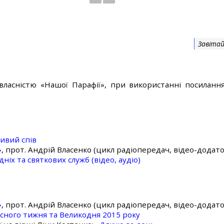
Завітай
власністю «Нашої Парафії», при використанні посилання
ивий спів
»
, прот. Андрій Власенко (цикл радіопередач, відео-додато
ніх та святкових служб (відео, аудіо)
»
, прот. Андрій Власенко (цикл радіопередач, відео-додато
асного тижня та Великодня 2015 року