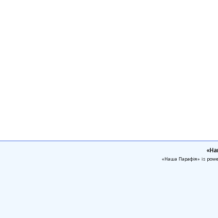
«На
«Наша Парафія» is pow