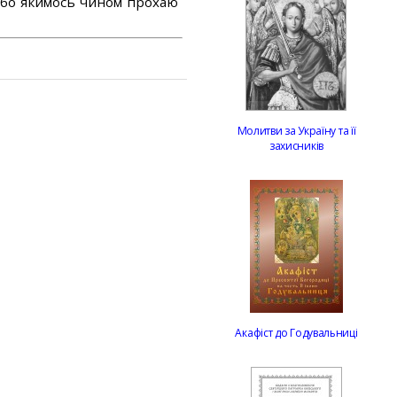
або якимось чином прохаю
Молитви за Україну та її
захисників
Акафіст до Годувальниці