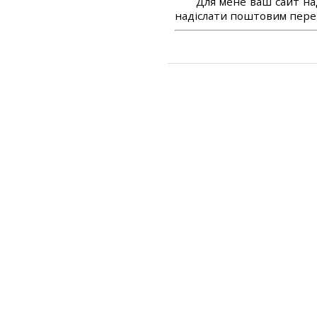
Для мене ваш сайт на
надіслати поштовим перек