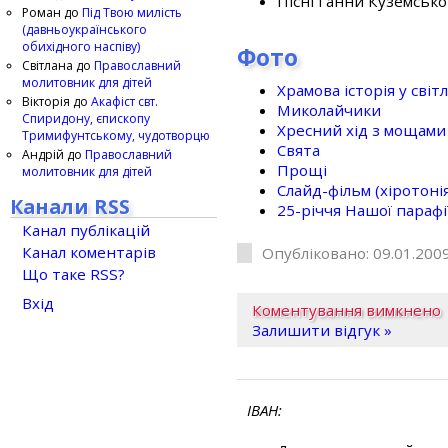
Пісні Ганни Куземсько
Роман
до
Під Твою милість
(давньоукраїнського
обихідного наспіву)
Фото
Світлана
до
Православний
молитовник для дітей
Храмова історія у світ
Вікторія
до
Акафіст свт.
Миколайчики
Спиридону, єпископу
Хресний хід з мощами 
Тримифунтському, чудотворцю
Свята
Андрій
до
Православний
Прощі
молитовник для дітей
Слайд-фільм (хіротонія 
Канали RSS
25-рiччя Нашої парафi
Канал публікацій
Канал коментарів
Опубліковано: 09.01.2009
Що таке RSS?
Вхід
Коментування вимкнено
Залишити відгук »
ІВАН