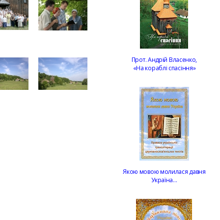
Прот. Андрій Власенко,
«На кораблі спасіння»
Якою мовою молилася давня
Україна…