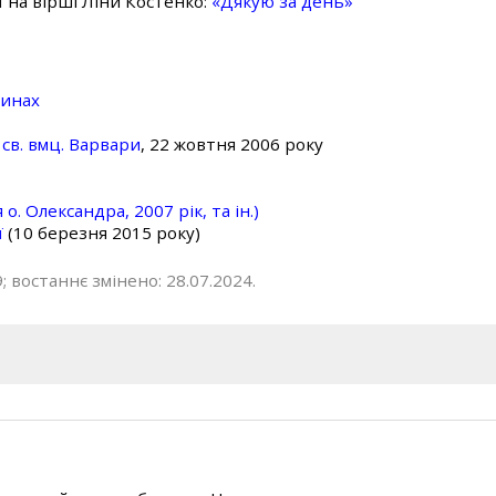
ї на вірші Ліни Костенко:
«Дякую за день»
линах
св. вмц. Варвари
, 22 жовтня 2006 року
о. Олександра, 2007 рік, та ін.)
ї
(10 березня 2015 року)
; востаннє змінено: 28.07.2024.