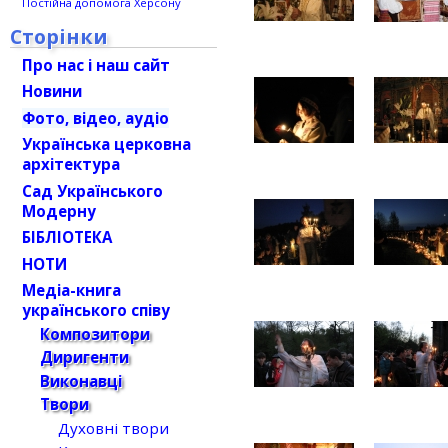
Постійна допомога Херсону
Сторінки
Про нас і наш сайт
Новини
Фото, відео, аудіо
Українська церковна
архітектура
Сад Українського
Модерну
БІБЛІОТЕКА
НОТИ
Медіа-книга
українського співу
Композитори
Диригенти
Виконавці
Твори
Духовні твори